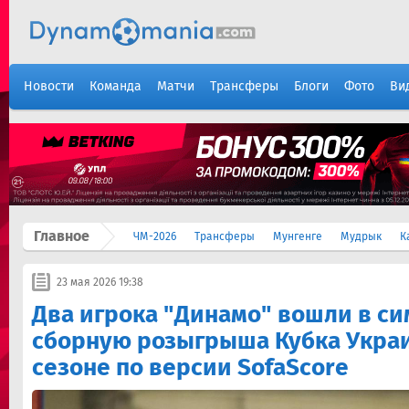
Новости
Команда
Матчи
Трансферы
Блоги
Фото
Ви
Главное
ЧМ-2026
Трансферы
Мунгенге
Мудрык
К
23 мая 2026 19:38
Два игрока "Динамо" вошли в с
сборную розыгрыша Кубка Украи
сезоне по версии SofaScore