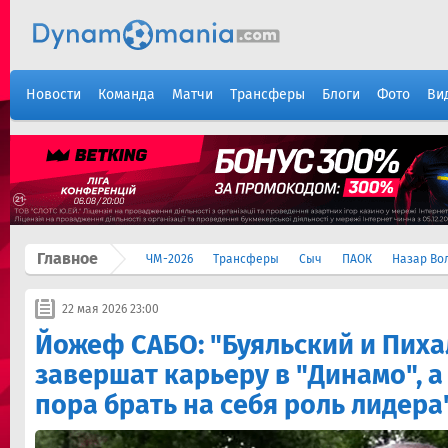
Новости
Команда
Матчи
Трансферы
Блоги
Фото
Ви
Главное
ЧМ-2026
Трансферы
Сыч
ПАОК
Назар Во
22 мая 2026 23:00
Йожеф САБО: "Буяльский и Пих
завершат карьеру в "Динамо", 
пора брать на себя роль лидера