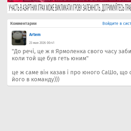
Комментарии
Войдите в сис
Artem
23 мая 2026 00:41
"До речі, це ж я Ярмоленка свого часу заб
коли той ще був геть юним"
це ж саме він казав і про юного СаШо, що 
його в команду)))