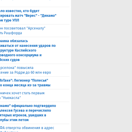
ало известно, кто будет
ировать матч "Верес" - "Динамо"
ом туре УПЛ
эн посоветовал "Арсеналу"
ть Рашфорда
раина обязалась
иваться от нанесения ударов по
руктуре Каспийского
оводного консорциума и
йских судов
арселона" повысила
ение за Родри до 60 млн евро
ТоТаке": Легионер "Полесья"
о конца месяца из-за травмы
рничек хочет стать первым
 "Ньюкасла"
инамо" официально подтвердило
Алексея Гусева и перечислило
ятерых игроков, ушедших в
клубы этим летом
ФА отвергла обвинения в адрес