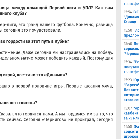
трансфе
зница между командой Первой лиги и УПЛ? Как вам
15:54
В 
нного клуба?
"Динамо
Ганиву
ер-лиги, это гранд нашего футбола. Конечно, разница
ы сегодня это почувствовали.
15:50
"А
предлож
во гордости за этот путь в Кубке?
15:40
Пе
серьезна
остижение. Даже сегодня мы настраивались на победу.
"Черном
 отдельном матче может победить каждый. Поэтому для
15:34
"Р
полузащ
трансфе
д игрой, все-таки это «Динамо»?
15:23
Юр
"Вереса
рошло в первой половине игры. Первые касания мяча,
Появятс
которые
этого се
нального свистка?
15:07
"А
хавбека
казал, что гордится нами. А мы гордимся им за то, что
за 75 мл
сть сейчас. Сегодня «Чернигов» не проиграл, сегодня
14:58
Фа
соцсети
игроков