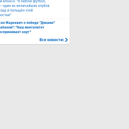
и Алонсо: "Я люблю футбол,
 — один из величайших клубов
горд и польщён этой
остью"
тап Маркевич о победе "Динамо"
рабахом": "Наш менталитет
оспринимает кнут"
Все новости: