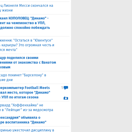
ец Лионеля Месси скончался на
ду жизни
хаил КОПОЛОВЕЦ: "Динамо" -
ент на чемпионство в УПЛ,
 должно спокойно побеждать
ккенни: "Остаться в "Ювентусе"
а карьеры? Это огромная честь и
ся мечта"
щур поделился своими
ениями от знакомства с Ванатом
ковым
садо покинет "Барселону" в
шие дни
перкомпьютер Football Meets
1
звал место, которое "Динамо"
в УПЛ по итогам сезона
рвард "Хоффенхайма" не
 в "Лейпциг" из-за медосмотра
лександрия" объявила о
ре воспитанника "Динамо"
ринью ужесточил дисциплину в