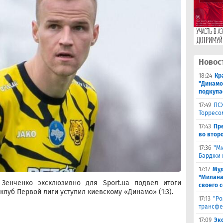
Новос
18:24
Кр
"Динамо"
подкупа
17:49
ПС
Торресо
17:43
Пр
во второ
17:36
"М
Барджи 
17:17
Муд
"Милана
Зенченко эксклюзивно для Sport.ua подвел итоги
своего 
клуб Первой лиги уступил киевскому «Динамо» (1:3).
17:13
"Ро
трансфе
17:09
Эк