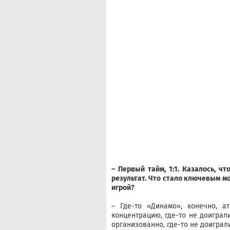
– Первый тайм, 1:1. Казалось, ч
результат. Что стало ключевым м
игрой?
– Где-то «Динамо», конечно, а
концентрацию, где-то не доиграл
организованно, где-то не доиграли