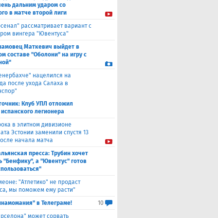
чень дальним ударом со
го в матче второй лиги
рсенал" рассматривает вариант с
ром вингера "Ювентуса"
намовец Маткевич выйдет в
ом составе "Оболони" на игру с
ной"
енербахче" нацелился на
а после ухода Салаха в
нспор"
точник: Клуб УПЛ отложил
 испанского легионера
рока в элитном дивизионе
ата Эстонии заменили спустя 13
после начала матча
льянская пресса: Трубин хочет
ь "Бенфику", а "Ювентус" готов
спользоваться"
меоне: "Атлетико" не продаст
са, мы поможем ему расти"
инамомания" в Телеграме!
10
арселона" может сорвать