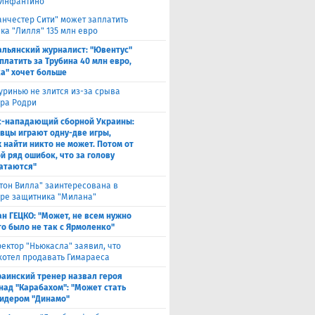
Инфантино
нчестер Сити" может заплатить
ка "Лилля" 135 млн евро
альянский журналист: "Ювентус"
платить за Трубина 40 млн евро,
а" хочет больше
ринью не злится из-за срыва
ра Родри
с-нападающий сборной Украины:
вцы играют одну-две игры,
х найти никто не может. Потом от
й ряд ошибок, что за голову
атаются"
тон Вилла" заинтересована в
ре защитника "Милана"
н ГЕЦКО: "Может, не всем нужно
то было не так с Ярмоленко"
ектор "Ньюкасла" заявил, что
 хотел продавать Гимараеса
раинский тренер назвал героя
над "Карабахом": "Может стать
идером "Динамо"