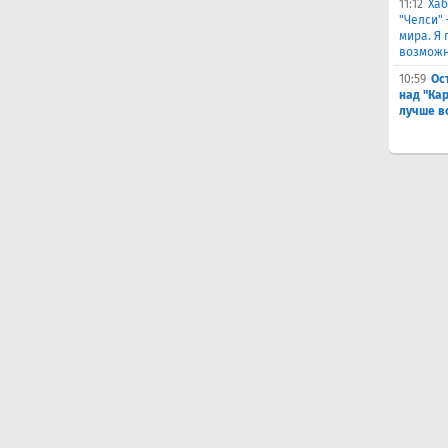
11:12
Хаб
"Челси"
мира. Я 
возможн
10:59
Ос
над "Ка
лучше в