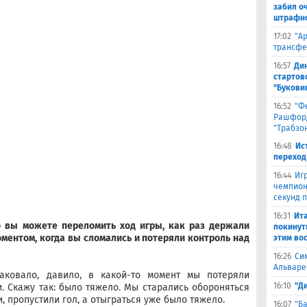
забил о
штрафно
17:02
"А
трансфе
16:57
Ди
стартов
"Букови
16:52
"Ф
Рашфорд
"Трабзо
16:48
Ис
переход
16:44
Иг
чемпион
секунд 
16:31
Ита
то вы можете переломить ход игры, как раз держали
покинут
оментом, когда вы сломались и потеряли контроль над
этим во
16:26
Си
Альваре
таковало, давило, в какой-то момент мы потеряли
16:10
"Д
и. Скажу так: было тяжело. Мы старались обороняться
, пропустили гол, а отыграться уже было тяжело.
16:07
"Б