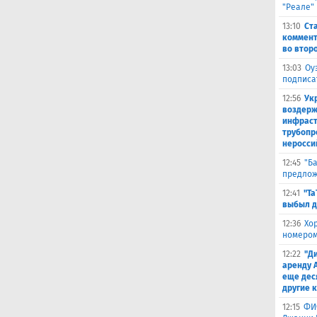
"Реале"
13:10
Ст
коммент
во втор
13:03
Оу
подписа
12:56
Ук
воздерж
инфраст
трубопр
неросси
12:45
"Б
предлож
12:41
"Та
выбыл д
12:36
Хо
номером
12:22
"Д
аренду 
еще дес
другие 
12:15
ФИ