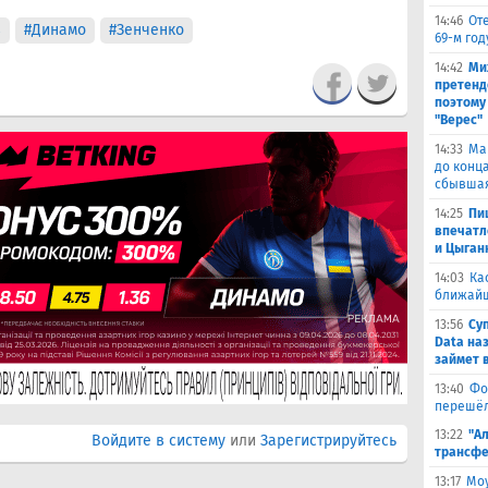
14:46
От
в
#Динамо
#Зенченко
69-м го
14:42
Ми
претенд
поэтому
"Верес"
14:33
Ма
до конц
сбывшая
14:25
Пи
впечатл
и Цыган
14:03
Ка
ближай
13:56
Су
Data на
займет 
13:40
Фо
перешёл
13:22
"А
Войдите в систему
или
Зарегистрируйтесь
трансфе
13:17
Моу