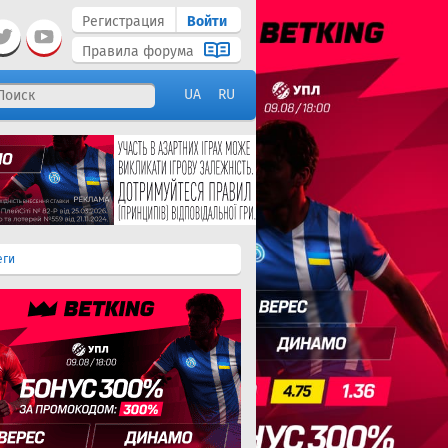
Регистрация
Войти
Правила форума
UA
RU
еги