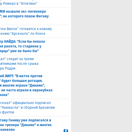
р Ромеро в "Атлетико"
СМИ назвали экс-легионера
", на которого похож Фатаву
стон Вилла" готовится к новому
ению "Арсенала" по Консе
тр НАЙДА: "Если бы попала
я ракета, то стадиона у
орца" уже не было бы"
еал" следит за тремя
итниками после срыва
ра Родри
ий ВИРТ: "В матче против
" будет большая ротация.
я многие игроки "Динамо",
 не часто играли в еврокубках
зона"
рсенал" официально подписал
 "Ньюкасла" и сборной Бразилии
н фунтов
таву Ганиву уже подписался в
 на тренера "Динамо" и многих
 киевлян