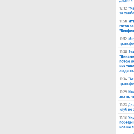
Джанни 
12:12
"Ма
за хавбе
11:58
Ит
готов за
"Бенфик
11:52
Моу
трансфе
11:38
Эк
"Динамо
потом и
них тако
люди хв
11:34
"Ас
трансфе
11:29
Ива
знать, ч
11:23
Дир
клуб не
11:18
Ук
победы 
новым л