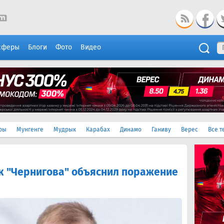
сферы
Блоги
Фото
Видео
ры
Мунгенге
Мудрык
Карабах
Динамо
Ганиву
Верес
Все т
ок "Чернигова" объяснил поражение