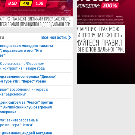
ти
Все новости:
авец назвал молодого таланта
, поразившего его: "Это
ет"
Ж согласовал с Ферраном
м контракт на четыре года
едставляем соперника "Динамо"
м туре УПЛ: "Верес" Ровно
илан" возобновил интерес к
из "Барселоны"
рык сыграл за "Челси" против
". Английский клуб разгромил
соперника
ма" заинтересована в
ре вингера "Челси"
с-динамовец Андрей Богданов