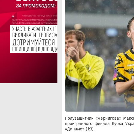
Полузащитник «Чернигова» Макс
проигранного финала Кубка Укра
«Динамо» (1:3).