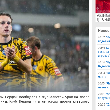
Новос
20:52
"Л
поделил
20:46
Ки
состава
игроков
20:36
"Б
Видеооб
20:33
"Ю
матча
20:15
"Ч
матча с
20:11
"Х
им Сердюк пообщался с журналистом Sport.ua после
полузащ
ины. Клуб Первой лиги не устоял против киевского
20:05
"Д