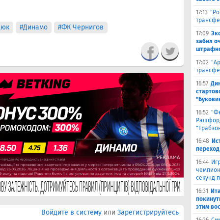
17:13
"Ро
трансфе
дюк
#Динамо
#ФК Чернигов
17:09
Эк
забил о
штрафно
17:02
"А
трансфе
16:57
Ди
стартов
"Букови
16:52
"Ф
Рашфорд
"Трабзо
16:48
Ис
переход
16:44
Иг
чемпион
секунд 
16:31
Ита
покинут
этим во
Войдите в систему
или
Зарегистрируйтесь