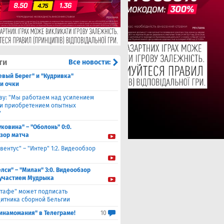
ти
Все новости:
евый Берег" и "Кудривка"
и очки
ву: "Мы работаем над усилением
 и приобретением опытных
"
уковина" – "Оболонь" 0:0.
зор матча
вентус" – "Интер" 1:2. Видеообзор
елси" – "Милан" 3:0. Видеообзор
 участием Мудрыка
етафе" может подписать
итника сборной Бельгии
инамомания" в Телеграме!
10