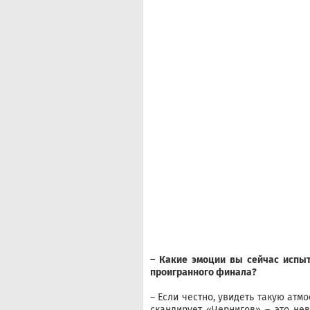
– Какие эмоции вы сейчас испыт
проигранного финала?
– Если честно, увидеть такую атм
скандирует «Чернигов» – это не