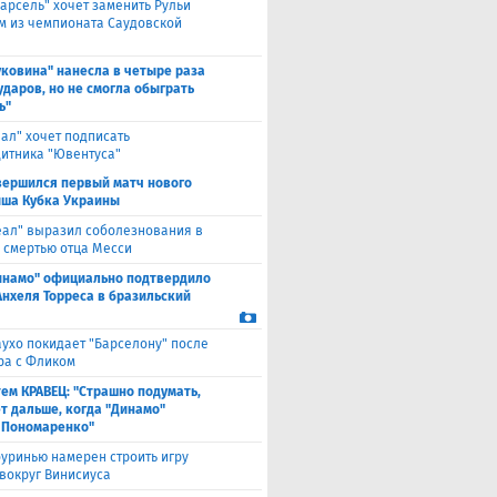
арсель" хочет заменить Рульи
м из чемпионата Саудовской
уковина" нанесла в четыре раза
ударов, но не смогла обыграть
ь"
еал" хочет подписать
итника "Ювентуса"
вершился первый матч нового
ша Кубка Украины
еал" выразил соболезнования в
о смертью отца Месси
инамо" официально подтвердило
Анхеля Торреса в бразильский
ухо покидает "Барселону" после
ра с Фликом
ем КРАВЕЦ: "Страшно подумать,
ет дальше, когда "Динамо"
 Пономаренко"
уринью намерен строить игру
 вокруг Винисиуса