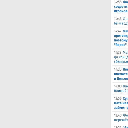
14:58
Фа
соцсети
игроков
14:46
От
69-м го
14:42
Ми
претенд
поэтому
"Верес"
14:33
Ма
до конц
сбывшая
14:25
Пи
впечатл
и Цыган
14:03
Ка
ближай
13:56
Су
Data на
займет 
13:40
Фо
перешёл
13:22
"А