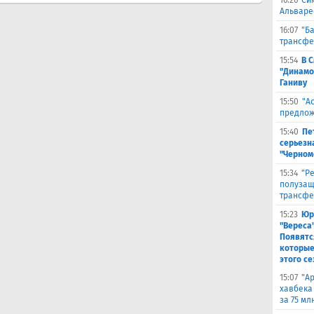
16:26
Си
Альваре
16:07
"Б
трансфе
15:54
В 
"Динамо
Ганиву
15:50
"А
предлож
15:40
Пе
серьезна
"Черном
15:34
"Р
полузащ
трансфе
15:23
Юр
"Вереса
Появятс
которые
этого се
15:07
"А
хавбека
за 75 мл