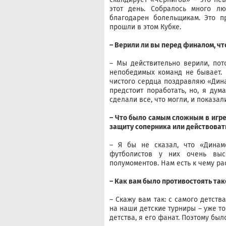
этот день. Собралось много лю
благодарен болельщикам. Это п
прошли в этом Кубке.
– Верили ли вы перед финалом, ч
– Мы действительно верили, пот
непобедимых команд не бывает. М
чистого сердца поздравляю «Дин
предстоит поработать, но, я ду
сделали все, что могли, и показал
– Что было самым сложным в игре
защиту соперника или действовать
– Я бы не сказал, что «Динамо
футболистов у них очень выс
полумоментов. Нам есть к чему рас
– Как вам было противостоять так
– Скажу вам так: с самого детст
на наши детские турниры – уже то
детства, я его фанат. Поэтому был