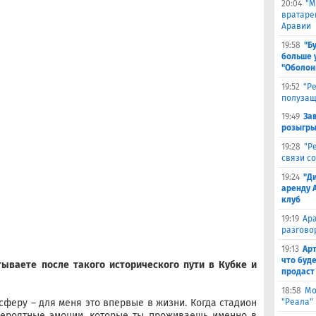
20:04
"М
вратаре
Аравии
19:58
"Б
больше 
"Оболон
19:52
"Р
полузащ
19:49
За
розыгры
19:28
"Р
связи с
19:24
"Д
аренду 
клуб
19:19
Ара
разгово
19:13
Арт
что буд
ываете после такого исторического пути в Кубке и
продаст
18:58
Мо
осферу – для меня это впервые в жизни. Когда стадион
"Реала"
вероятные эмоции, которые ты проживаешь именно в