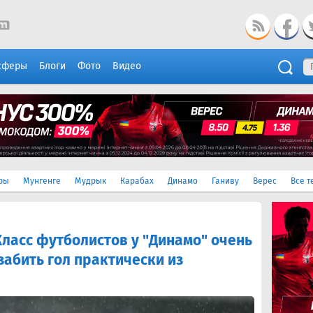
сферы
Блоги
Фото
Видео
ры
Мунгенге
Мудрык
Карабах
Динамо
Ганиву
Верес
Все т
Класс футболистов у "Динамо" очень
забить гол практически из