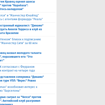
тем Кравец оценил шансы
" против "Карабаха":
йтесь валидолом"
елси" и "Манчестер Юнайтед"
ь с агентами форварда "Реала"
остранный журналист: "Динамо"
тдать Анхеля Торреса в клуб из
ата Бразилии
оттенхэм" близок к подписанию
 "Манчестер Сити" за 60 млн
авец назвал молодого таланта
, поразившего его: "Это
ет"
Ж согласовал с Ферраном
м контракт на четыре года
едставляем соперника "Динамо"
м туре УПЛ: "Верес" Ровно
илан" возобновил интерес к
из "Барселоны"
рык сыграл за "Челси" против
". Английский клуб разгромил
соперника