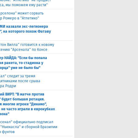
меоне: "Атлетико" не продаст
са, мы поможем ему расти"
арселона" может сорвать
р Ромеро в "Атлетико"
СМИ назвали экс-легионера
", на которого похож Фатаву
стон Вилла" готовится к новому
ению "Арсенала" по Консе
тр НАЙДА: "Если бы попала
я ракета, то стадиона у
орца" уже не было бы"
еал" следит за тремя
итниками после срыва
ра Родри
ий ВИРТ: "В матче против
" будет большая ротация.
я многие игроки "Динамо",
 не часто играли в еврокубках
зона"
рсенал" официально подписал
 "Ньюкасла" и сборной Бразилии
н фунтов