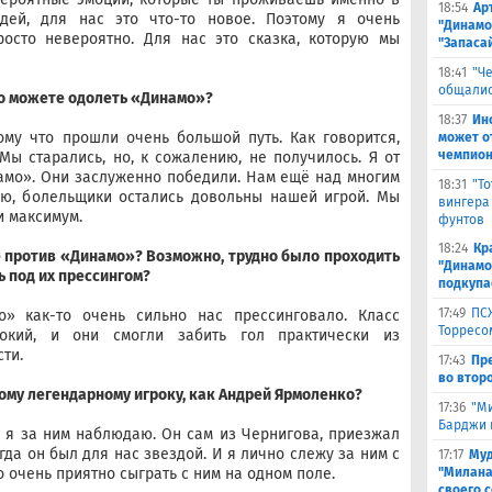
18:54
Ар
дей, для нас это что-то новое. Поэтому я очень
"Динамо
росто невероятно. Для нас это сказка, которую мы
"Запаса
18:41
"Ч
общалис
то можете одолеть «Динамо»?
18:37
Ин
ому что прошли очень большой путь. Как говорится,
может о
чемпион
ы старались, но, к сожалению, не получилось. Я от
амо». Они заслуженно победили. Нам ещё над многим
18:31
"Т
маю, болельщики остались довольны нашей игрой. Мы
вингера
и максимум.
фунтов
18:24
Кр
 против «Динамо»? Возможно, трудно было проходить
"Динамо"
 под их прессингом?
подкупа
17:49
ПС
» как-то очень сильно нас прессинговало. Класс
Торресо
окий, и они смогли забить гол практически из
ти.
17:43
Пр
во второ
ому легендарному игроку, как Андрей Ярмоленко?
17:36
"М
Барджи 
ва я за ним наблюдаю. Он сам из Чернигова, приезжал
гда он был для нас звездой. И я лично слежу за ним с
17:17
Муд
о очень приятно сыграть с ним на одном поле.
"Милана
своего 