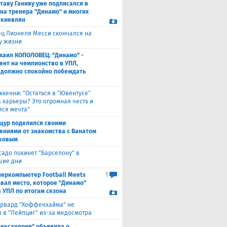
таву Ганиву уже подписался в
 на тренера "Динамо" и многих
 киевлян
ец Лионеля Месси скончался на
ду жизни
хаил КОПОЛОВЕЦ: "Динамо" -
ент на чемпионство в УПЛ,
 должно спокойно побеждать
ккенни: "Остаться в "Ювентусе"
а карьеры? Это огромная честь и
ся мечта"
щур поделился своими
ениями от знакомства с Ванатом
ковым
садо покинет "Барселону" в
шие дни
перкомпьютер Football Meets
1
звал место, которое "Динамо"
в УПЛ по итогам сезона
рвард "Хоффенхайма" не
 в "Лейпциг" из-за медосмотра
лександрия" объявила о