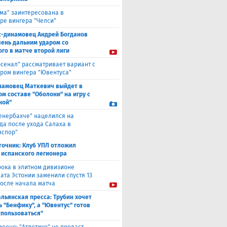
ма" заинтересована в
ре вингера "Челси"
с-динамовец Андрей Богданов
чень дальним ударом со
го в матче второй лиги
рсенал" рассматривает вариант с
ром вингера "Ювентуса"
намовец Маткевич выйдет в
ом составе "Оболони" на игру с
ной"
енербахче" нацелился на
а после ухода Салаха в
нспор"
точник: Клуб УПЛ отложил
 испанского легионера
рока в элитном дивизионе
ата Эстонии заменили спустя 13
после начала матча
льянская пресса: Трубин хочет
ь "Бенфику", а "Ювентус" готов
спользоваться"