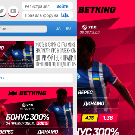
Регистрация
Войти
Правила форума
UA
RU
еги