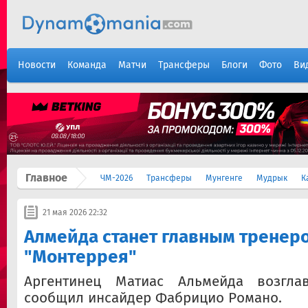
Новости
Команда
Матчи
Трансферы
Блоги
Фото
Ви
Главное
ЧМ-2026
Трансферы
Мунгенге
Мудрык
К
21 мая 2026 22:32
Алмейда станет главным тренер
"Монтеррея"
Аргентинец Матиас Альмейда возглав
сообщил инсайдер Фабрицио Романо.