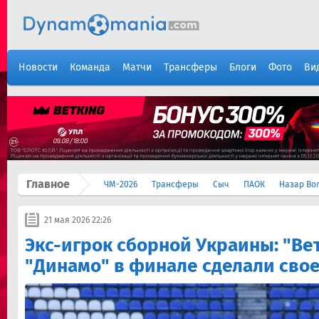
Новости
Команда
Матчи
Трансферы
Блоги
Фото
Ви
Главное
ЧМ-2026
Трансферы
Сыч
ПАОК
Назар Во
21 мая 2026 22:26
Экс-игрок сборной Украины: "В
"Динамо" в финале сделали свое