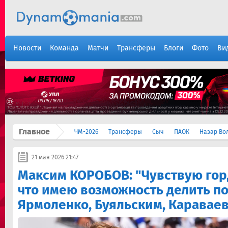
Новости
Команда
Матчи
Трансферы
Блоги
Фото
Ви
Главное
ЧМ-2026
Трансферы
Сыч
ПАОК
Назар Во
21 мая 2026 21:47
Максим КОРОБОВ: "Чувствую горд
что имею возможность делить по
Ярмоленко, Буяльским, Каравае