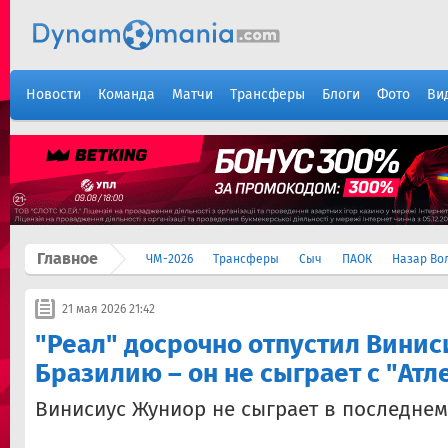
Новости
Команда
Матчи
Трансферы
Блоги
Фото
Ви
Главное
ЧМ-2026
Трансферы
Сыч
ПАОК
Назар Во
21 мая 2026 21:42
"Реал" досрочно отпустил Винис
Бразилию – он не сыграет с "Атл
Винисиус Жуниор не сыграет в последнем