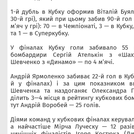
1-й дубль в Кубку оформив Віталій Буял
30-й грі), який при цьому забив 90-й гол
м’яч у грі): 70 — в Чемпіонаті, 3 — в Кубку
та 1 — в Суперкубку.
У фіналах Кубку голи забивало 55 г
бомбардири Сергій Ателькін з «Шах
Шевченко з «Динамо» — по 4 м’ячі.
Андрій Ярмоленко забиває 22-й гол в Кубк
й у фіналах) і за цим показником в
Шевченка та наздоганяє Олександра 
ділить 3—4 місця в рейтингу кубкових бо
тут Андрій Воробей — 25 голів.
Діями команд у кубкових фіналах керувал
а найчастіше Мірча Луческу — 12 разі
нинішніх фіналістів Ігоря Костюка (Д