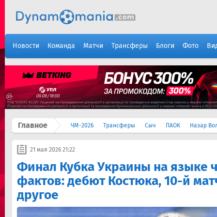
Новости
Команда
Матчи
Трансферы
Блоги
Фото
Ви
Главное
ЧМ-2026
Трансферы
Сыч
ПАОК
Назар Во
21 мая 2026 21:22
Финал Кубка Украины на языке ч
фактов: дебют Костюка, 10-й мат
другое