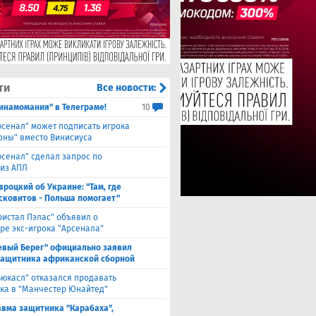
ти
Все новости:
инамомания" в Телеграме!
10
рсенал" может подписать игрока
оны" вместо Винисиуса
рсенал" сделал запрос по
 из АПЛ
вроцкий об Украине: "Там, где
сковитов - Польша помогает"
ристал Пэлас" объявил о
ре экс-игрока "Арсенала"
евый Берег" официально заявил
защитника африканской сборной
ьюкасл" отказался продавать
ка в "Манчестер Юнайтед"
авма защитника "Карабаха",