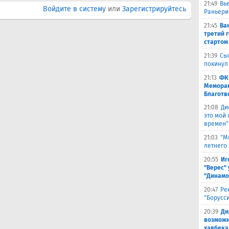
21:49
Вь
Войдите в систему
или
Зарегистрируйтесь
Раньери
21:45
Ва
третий 
стартом
21:39
Сы
покинул
21:13
ФК
Меморан
Благотв
21:08
Ди
это мой
времен"
21:03
"М
летнего
20:55
Иг
"Верес" 
"Динамо
20:47
Ре
"Борусс
20:39
Ди
возможн
хавбека