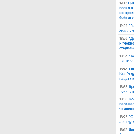
19:17
Цыг
попал в
контрол
бойкоте
19:09
"Б
Хилялем
18:59
"Д
к "Черн
стадион
18:54
"Т
вингера
18:45
Св
Как Ред
падать 
18:33
Бр
покинут
18:30
Во
перешел
чемпион
18:25
"Ф
аренду 
18:12
Ил