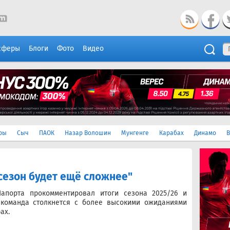
сферы
Блоги
Фото
Видео
ры
Сыч
ПАОК
Назар Волошин
Мунгенге
Карабах
Динамо
В
сезон будет ещё сложнее"
апорта прокомментировал итоги сезона 2025/26 и
 команда столкнется с более высокими ожиданиями
ах.