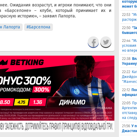
которую
ее. Ожидания возрастут, и игроки понимают, что они
может б
в «Барселоне» – клубе, который принимает их и
22:53
"М
красную историю», – заявил Лапорта.
расторж
н Лапорта
#Барселона
22:50
"З
бывшего
22:44
"М
условия
но впер
22:38
Вл
Украину
22:22
Ка
Джейдон
"Манчес
22:12
По
официал
22:05
Пр
Аргенти
отставку
на след
21:56
У 
Джастин