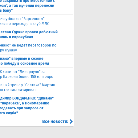
е закрывать противостояние с
хом", а так мучения перенесли
в Баку"
с-футболист "Барселоны"
ился о переходе в клуб МЛС
чеслав Суркис провел дебютный
 ноль в еврокубках
нако" не ведет переговоров по
ру Лукаку
намо" впервые в сезоне
о победу в основное время
 хочет от "Ливерпуля" за
р Барколя более 150 млн евро
авный тренер "Селтика" Мартин
ыл госпитализирован
адимир БОНДАРЕНКО: "Динамо"
 "Карабаха", а Пономаренко
родавать при запросе от
ого клуба"
Все новости: