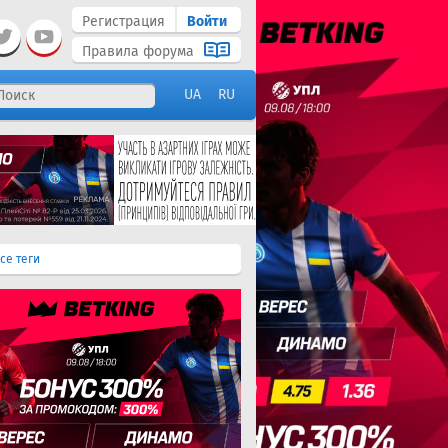
Регистрация
Войти
Правила форума
UA
RU
се теги