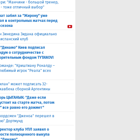
ери: "Манчини - большой тренер,
 - тоже отличный выбор"
нат забил за "Жирону" уже
гол в контрольных матчах перед
 сезона
н Зинедина Зидана официально
 испанский клуб
 "Динамо" Киев подписал
дум о сотрудничестве с
орительным фондом TYTANOVI
оманде: "Криштиану Роналду –
 любимый игрок "Реала" всех
илан" может подписать 32-
 хавбека сборной Аргентины
орь ЦЫГАНЫК: "Даже если
устоит на старте матча, потом
" все равно его дожмет"
кордсмен "Дженоа" перешел в
ию" Дортмунд
ректор клуба УПЛ заявил о
ости полноценного выкупа
 "Динамо"