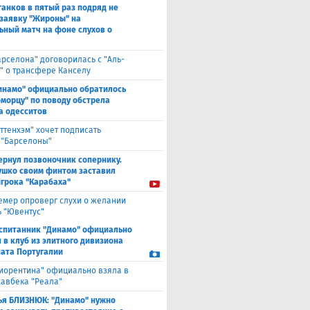
анков в пятый раз подряд не
 заявку "Жироны" на
ьный матч на фоне слухов о
арселона" договорилась с "Аль-
" о трансфере Канселу
инамо" официально обратилось
оморцу" по поводу обстрела
а одесситов
оттенхэм" хочет подписать
 "Барселоны"
ернул позвоночник сопернику.
ушко своим финтом заставил
игрока "Карабаха"
емер опроверг слухи о желании
ь "Ювентус"
спитанник "Динамо" официально
 в клуб из элитного дивизиона
ата Португалии
иорентина" официально взяла в
хавбека "Реала"
ья БЛИЗНЮК: "Динамо" нужно