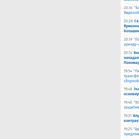
20:34
"Б
Видеооб
20:28
Се
Ярмолен
большин
20:19
"П
аренду 
20:14
Ко
нападаю
Пономар
19:54
"Л
трансфе
сборной
19:48
Эк
основну
19:40
"К
защитни
19:31
Кл
контрак
19:25
"А
предлож