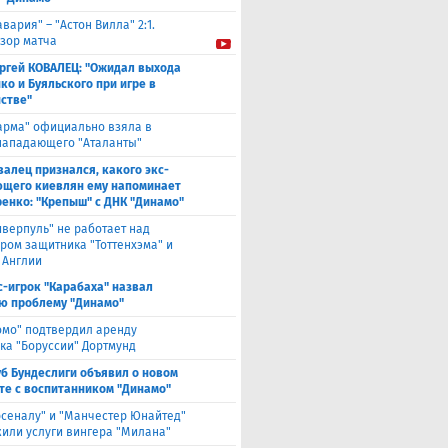
авария" – "Астон Вилла" 2:1.
зор матча
ргей КОВАЛЕЦ: "Ожидал выхода
ко и Буяльского при игре в
стве"
арма" официально взяла в
нападающего "Аталанты"
валец признался, какого экс-
щего киевлян ему напоминает
енко: "Крепыш" с ДНК "Динамо"
иверпуль" не работает над
ром защитника "Тоттенхэма" и
 Англии
с-игрок "Карабаха" назвал
ю проблему "Динамо"
омо" подтвердил аренду
ка "Боруссии" Дортмунд
уб Бундеслиги объявил о новом
те с воспитанником "Динамо"
рсеналу" и "Манчестер Юнайтед"
или услуги вингера "Милана"