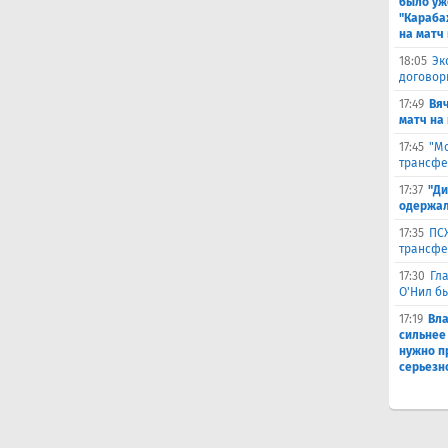
было уж
"Караба
на матч 
18:05
Эк
договор
17:49
Вя
матч на
17:45
"Мо
трансфе
17:37
"Ди
одержал
17:35
ПСЖ
трансфе
17:30
Гл
О'Нил б
17:19
Вл
сильнее
нужно п
серьезн