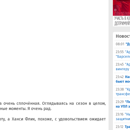
Новос
08:01
"Д
23:55
"А
"Барсел
23:45
"А
вингеру
23:42
На
бьют мо
23:38
"К
трансфе
23:29
"Л
а очень сплочённая. Оглядываясь на сезон в целом,
на УПЛ 
чные моменты. Я очень рад.
23:16
"Н
ту, а Ханси Флик, похоже, с удовольствием ожидает
защитни
23:12
Тр