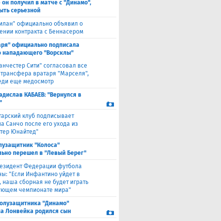
 он получил в матче с "Динамо",
ыть серьезной
илан" официально объявил о
ении контракта с Беннасером
аря" официально подписала
 нападающего "Ворсклы"
анчестер Сити" согласовал все
 трансфера вратаря "Марселя",
еди еще медосмотр
адислав КАБАЕВ: "Вернулся в
"
тарский клуб подписывает
а Санчо после его ухода из
тер Юнайтед"
лузащитник "Колоса"
ьно перешел в "Левый Берег"
езидент Федерации футбола
ны: "Если Инфантино уйдет в
, наша сборная не будет играть
ующем чемпионате мира"
полузащитника "Динамо"
а Лонвейка родился сын