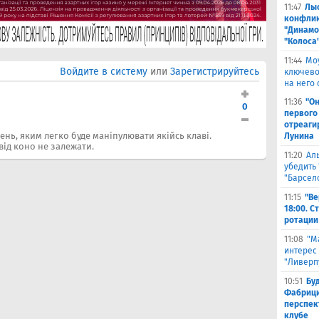
11:47
Лыс
конфлик
"Динамо
"Колоса
11:44
Мо
Войдите в систему
или
Зарегистрируйтесь
ключево
на него 
11:36
"Он
0
первого
отреаги
ень, яким легко буде маніпулювати якійсь клаві.
Лунина
 від коно не залежати.
11:20
Ал
убедить 
"Барсел
11:15
"Ве
18:00. 
ротации
11:08
"М
интерес
"Ливерп
10:51
Бу
Фабрици
перспек
клубе