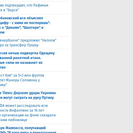
ик подтвердил, что Рафинья
я в "Барсе"
обановский все объяснял
цифр - с ними не поспоришь":
 о "Динамо", "Шахтере" и
ном
енербахче" предложил "Наполи"
вро за трансфер Лукаку
ссия ночью подвергла Одещину
ванной ракетной атаке.
ые силы не называют их
тво
ест Хэм" за 5+2 млн фунтов
тет Манора Соломона у
эма"
e Times: Дерзкие удары Украины
и могут сыграть на руку Путину
ФА может расследовать всю
ность Инфантино за 16 лет
в организации на фоне скандала
тами любовнице
рк Мампасси, получавший
 РФ: "Я хочу мира и прекращения