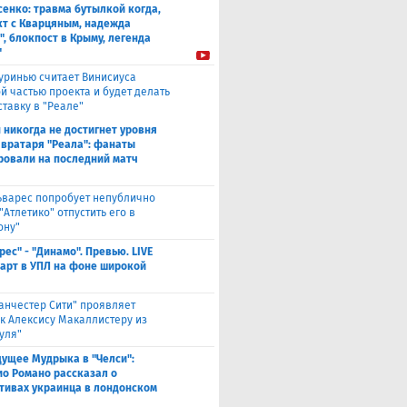
енко: травма бутылкой когда,
т с Кварцяным, надежда
", блокпост в Крыму, легенда
"
уринью считает Винисиуса
й частью проекта и будет делать
ставку в "Реале"
 никогда не достигнет уровня
 вратаря "Реала": фанаты
ровали на последний матч
ьварес попробует непублично
"Атлетико" отпустить его в
ону"
рес" - "Динамо". Превью. LIVE
Старт в УПЛ на фоне широкой
анчестер Сити" проявляет
 к Алексису Макаллистеру из
уля"
дущее Мудрыка в "Челси":
о Романо рассказал о
тивах украинца в лондонском