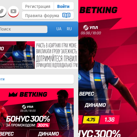
Регистрация
Войти
Правила форума
UA
RU
еги