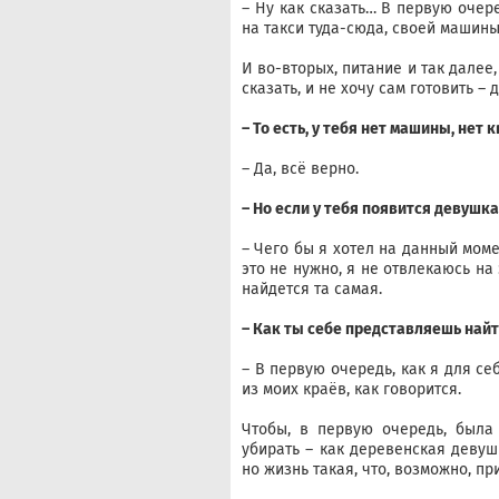
– Ну как сказать… В первую очере
на такси туда-сюда, своей машины
И во-вторых, питание и так далее,
сказать, и не хочу сам готовить – 
– То есть, у тебя нет машины, нет
– Да, всё верно.
– Но если у тебя появится девушка
– Чего бы я хотел на данный моме
это не нужно, я не отвлекаюсь на 
найдется та самая.
– Как ты себе представляешь най
– В первую очередь, как я для себ
из моих краёв, как говорится.
Чтобы, в первую очередь, была т
убирать – как деревенская девуш
но жизнь такая, что, возможно, п