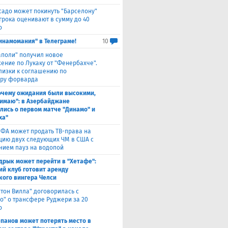
садо может покинуть "Барселону"
грока оценивают в сумму до 40
о
инамомания" в Телеграме!
10
аполи" получил новое
ение по Лукаку от "Фенербахче".
лизки к соглашению по
ру форварда
очему ожидания были высокими,
нимаю": в Азербайджане
лись о первом матче "Динамо" и
ха"
ФА может продать ТВ-права на
цию двух следующих ЧМ в США с
нием пауз на водопой
дрык может перейти в "Хетафе":
ий клуб готовит аренду
кого вингера Челси
стон Вилла" договорилась с
ко" о трансфере Руджери за 20
о
епанов может потерять место в