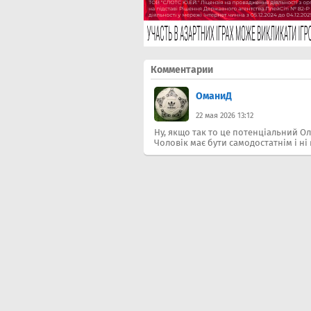
Комментарии
ОманиД
22 мая 2026 13:12
Ну, якщо так то це потенціальний Ол
Чоловік має бути самодостатнім і ні