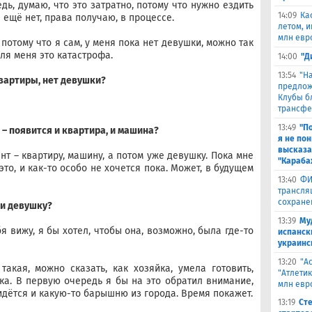
дь, думаю, что это затратно, потому что нужно ездить
14:09
Ка
 ещё нет, права получаю, в процессе.
летом, и
млн евр
 потому что я сам, у меня пока нет девушки, можно так
для меня это катастрофа.
14:00
"Д
13:54
"Н
 квартиры, нет девушки?
предлож
Клубы б
трансфе
13:49
"П
 – появится и квартира, и машина?
я не по
высказа
нт – квартиру, машину, а потом уже девушку. Пока мне
"Караба
это, и как-то особо не хочется пока. Может, в будущем
13:40
ФИ
трансля
сохране
ти девушку?
13:39
Му
я вижу, я бы хотел, чтобы она, возможно, была где-то
испанск
украинс
13:20
"А
акая, можно сказать, как хозяйка, умела готовить,
"Атлети
ка. В первую очередь я бы на это обратил внимание,
млн евр
ридётся и какую-то барышню из города. Время покажет.
13:19
Ст