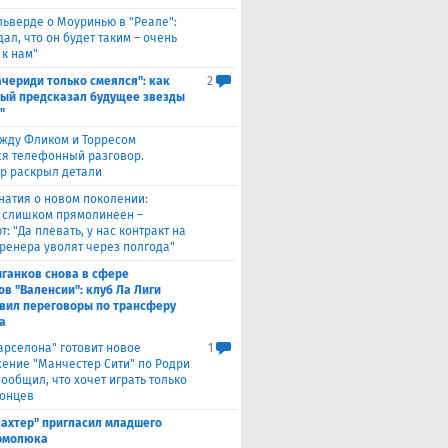
льверде о Моуринью в "Реале":
ал, что он будет таким – очень
 к нам"
ачериди только смеялся": как
2
ый предсказал будущее звезды
"
жду Фликом и Торресом
ся телефонный разговор.
р раскрыл детали
натия о новом поколении:
 слишком прямолинеен –
: "Да плевать, у нас контракт на
 тренера уволят через полгода"
ганков снова в сфере
ов "Валенсии": клуб Ла Лиги
вил переговоры по трансферу
а
Барселона" готовит новое
1
ение "Манчестер Сити" по Родри
сообщил, что хочет играть только
лонцев
ахтер" пригласил младшего
рмолюка