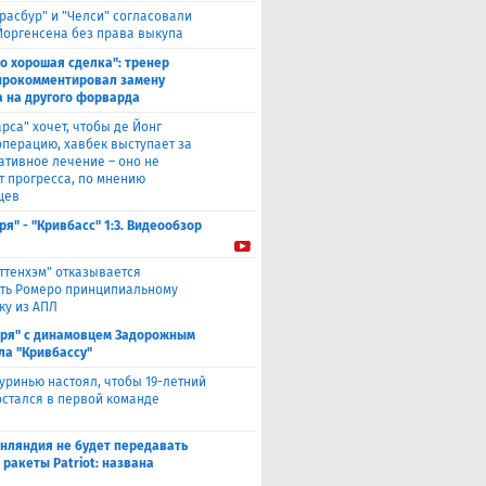
трасбур" и "Челси" согласовали
Йоргенсена без права выкупа
то хорошая сделка": тренер
прокомментировал замену
 на другого форварда
арса" хочет, чтобы де Йонг
операцию, хавбек выступает за
ативное лечение – оно не
т прогресса, по мнению
цев
ря" - "Кривбасс" 1:3. Видеообзор
оттенхэм" отказывается
ть Ромеро принципиальному
ку из АПЛ
аря" с динамовцем Задорожным
ла "Кривбассу"
уринью настоял, чтобы 19-летний
остался в первой команде
нляндия не будет передавать
 ракеты Patriot: названа