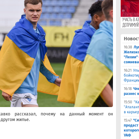
Новос
16:38
Лу
Желизко
"Лехии" 
сомнева
16:21
Ул
бойкоти
Франции
16:18
Чл
разнес 
15:50
"К
"Аталант
в карье
хавко рассказал, почему на данный момент он
 другом жилье.
15:47
"Си
продаст
которог
УАФ