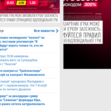
ти
Все новости:
пашко неожиданно "наехал" на
, поставив ультиматум: "В
будут играть только те, кто не
ется"
ьтрас ПСЖ намерены
ровать матч за Суперкубок
 с "Лансом"
ен конгресса "Трабзонспора"
клуб за контракт Малиновского
альяри" арендовал Мальдини у
ы" с правом выкупа. Это 7-й клуб
ре 24-летнего Даниэля
риус" за рекордную сумму
 в "Севилью" форварда Юра,
о ранее хотела натурализовать