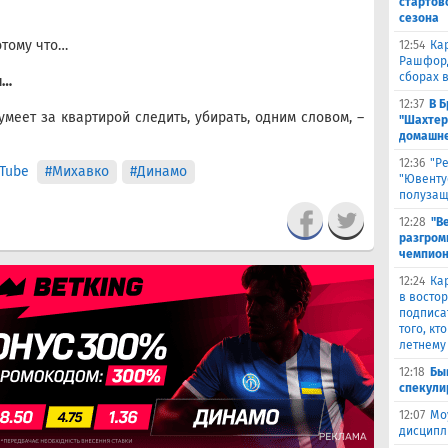
стартов
сезона
потому что…
12:54
Ка
Рашфорд
сборах 
и…
12:37
В 
умеет за квартирой следить, убирать, одним словом, –
"Шахтер
домашне
12:36
"Р
Tube
#Михавко
#Динамо
"Ювенту
полуза
12:28
"В
разгром
чемпион
12:24
Ка
в восто
подписа
того, кт
летнему
12:18
Бы
спекули
12:07
Мо
дисципл