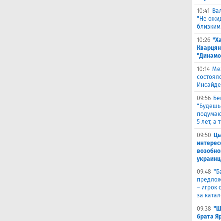
10:41
Ва
"Не ожид
близким
10:26
"Х
Кварцян
"Динамо
10:14
Ме
состоял
Инсайде
09:56
Бе
"Будешь
подумают
5 лет, а
09:50
Цы
интерес
возобно
украинц
09:48
​"
предлож
– игрок 
за ката
09:38
"Ш
брата Я