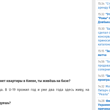
15:34
"С
аренду 
15:32
"Э
"Ромы" 
Довбыка
15:30
"Б
сделал 
консерв
приноси
каталон
15:15
"За
матча
14:56
"Т
продава
соперни
14:55
"З
проигра
 нет квартиры в Киеве, ты живёшь на базе?
14:32
Мо
да. В U-19 прожил год и уже два года здесь живу, на
Питарч 
"Реала"
14:28
Фи
ндуешь?
Украине
причина