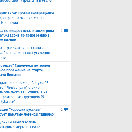
ом составе "Утрехта" в начале
ррик анонсировал возвращение
а в расположение МЮ на
в Ирландии
Бразилии арестовали экс-игрока
3
а" Жадсона по подозрению в
м насили
еал" рассматривает капитана
са" как вариант для усиления
щиты
естерло" Сидорчука потерпел
ное поражение на старте
ата Бельгии
ррагер о переходе Араухо: "Я не
рге, "Ливерпулю" стоило
ть опытного защитника, а не
о проиграл конкуренцию 19-
 Кубарси"
вший "хороший русский"
2
рует памятью легенды "Динамо"
уринью ввёл жёсткие
инарные меры в "Реале"