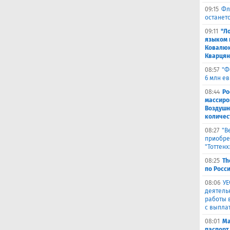
09:15
Фл
останетс
09:11
"Л
языком 
Ковалюк
Кварця
08:57
"Ф
6 млн е
08:44
Ро
массиро
Воздушн
количес
08:27
"В
приобре
"Тоттенх
08:25
Th
по Росси
08:06
УЕ
деятель
работы 
с выпла
08:01
Ма
паспорт