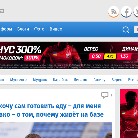
сферы
Блоги
Фото
Видео
ры
Мунгенге
Мудрык
Карабах
Динамо
Ганиву
Верес
Все т
1
хочу сам готовить еду – для меня
вко – о том, почему живёт на базе