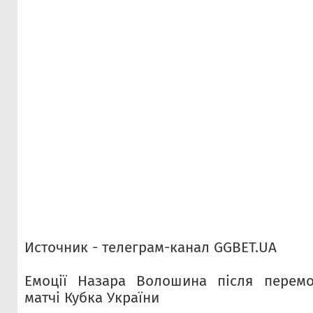
Источник - телеграм-канал GGBET.UA
Емоції Назара Волошина після перем
матчі Кубка України