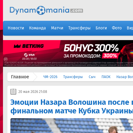
Новости
Команда
Матчи
Трансферы
Блоги
Фото
Ви
Главное
ЧМ-2026
Трансферы
Сыч
ПАОК
Назар Во
20 мая 2026 21:08
Эмоции Назара Волошина после 
финальном матче Кубка Украин