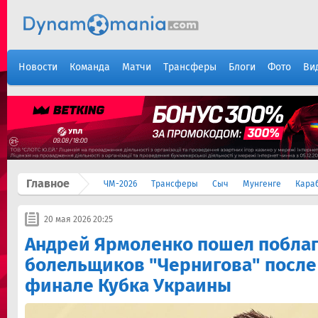
Новости
Команда
Матчи
Трансферы
Блоги
Фото
Ви
Главное
ЧМ-2026
Трансферы
Сыч
Мунгенге
Кара
20 мая 2026 20:25
Андрей Ярмоленко пошел побла
болельщиков "Чернигова" после
финале Кубка Украины