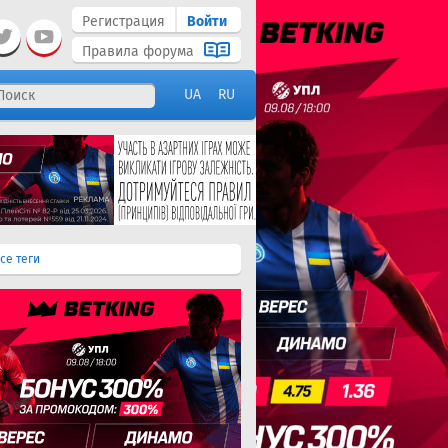
Регистрация
Войти
Правила форума
UA
RU
се теги