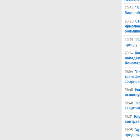
20:34
"Б
Видеооб
20:28
Се
Ярмолен
большин
20:19
"П
аренду 
20:14
Ко
нападаю
Пономар
19:54
"Л
трансфе
сборной
19:48
Эк
основну
19:40
"К
защитни
19:31
Кл
контрак
19:25
"А
предлож