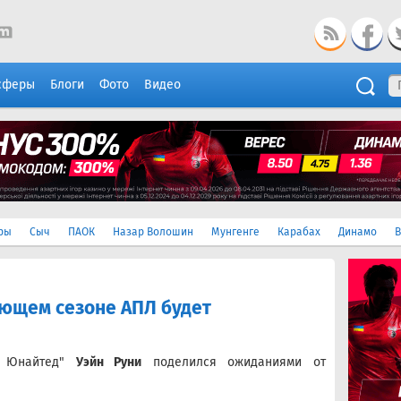
сферы
Блоги
Фото
Видео
ры
Сыч
ПАОК
Назар Волошин
Мунгенге
Карабах
Динамо
В
ующем сезоне АПЛ будет
р Юнайтед"
Уэйн Руни
поделился ожиданиями от