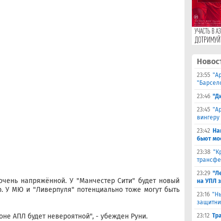
Новос
23:55
"А
"Барсел
23:46
"Д
23:45
"А
вингеру
23:42
На
бьют мо
23:38
"К
трансфе
23:29
"Л
чень напряжённой. У "Манчестер Сити" будет новый
на УПЛ 
р. У
МЮ
и "Ливерпуля" потенциально тоже могут быть
23:16
"Н
защитни
зоне
АПЛ
будет невероятной", - убежден Руни.
23:12
Тр