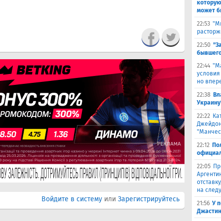
которую
может б
22:53
"М
расторж
22:50
"З
бывшего
22:44
"М
условия
но впер
22:38
Вл
Украину
22:22
Ка
Джейдон
"Манчес
22:12
По
официал
22:05
Пр
Аргенти
отставку
на след
Войдите в систему
или
Зарегистрируйтесь
21:56
У 
Джастин