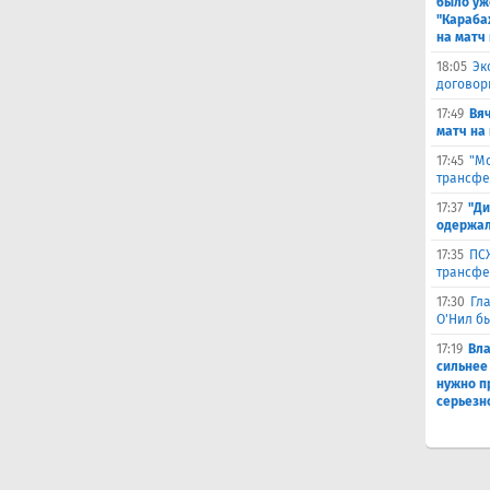
было уж
"Караба
на матч 
18:05
Эк
договор
17:49
Вя
матч на
17:45
"Мо
трансфе
17:37
"Ди
одержал
17:35
ПСЖ
трансфе
17:30
Гл
О'Нил б
17:19
Вл
сильнее
нужно п
серьезн