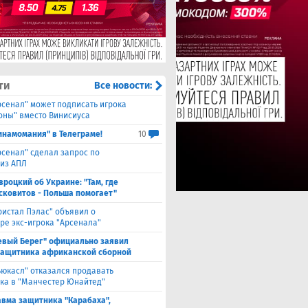
ти
Все новости:
рсенал" может подписать игрока
оны" вместо Винисиуса
инамомания" в Телеграме!
10
рсенал" сделал запрос по
 из АПЛ
вроцкий об Украине: "Там, где
сковитов - Польша помогает"
ристал Пэлас" объявил о
ре экс-игрока "Арсенала"
евый Берег" официально заявил
защитника африканской сборной
ьюкасл" отказался продавать
ка в "Манчестер Юнайтед"
авма защитника "Карабаха",