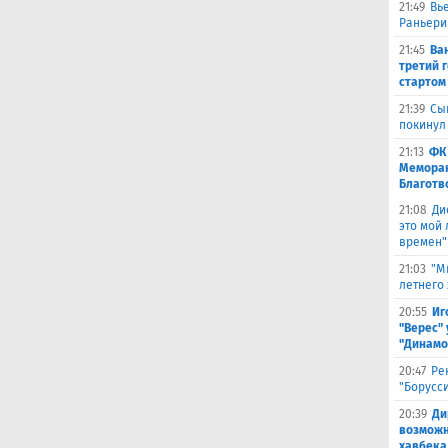
21:49
Вь
Раньери
21:45
Ва
третий 
стартом
21:39
Сы
покинул
21:13
ФК
Меморан
Благотв
21:08
Ди
это мой
времен"
21:03
"М
летнего
20:55
Иг
"Верес" 
"Динамо
20:47
Ре
"Борусс
20:39
Ди
возможн
хавбека