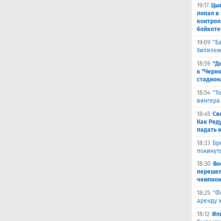
19:17
Цыг
попал в
контрол
бойкоте
19:09
"Б
Хилялем
18:59
"Д
к "Черн
стадион
18:54
"Т
вингера
18:45
Св
Как Ред
падать 
18:33
Бр
покинут
18:30
Во
перешел
чемпион
18:25
"Ф
аренду 
18:12
Ил