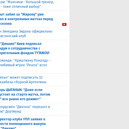
ери: "Манчини - большой тренер,
 - тоже отличный выбор"
нат забил за "Жирону" уже
гол в контрольных матчах перед
 сезона
н Зинедина Зидана официально
 испанский клуб
 "Динамо" Киев подписал
дум о сотрудничестве с
орительным фондом TYTANOVI
оманде: "Криштиану Роналду –
 любимый игрок "Реала" всех
илан" может подписать 32-
 хавбека сборной Аргентины
орь ЦЫГАНЫК: "Даже если
устоит на старте матча, потом
" все равно его дожмет"
кордсмен "Дженоа" перешел в
ию" Дортмунд
ректор клуба УПЛ заявил о
ости полноценного выкупа
 "Динамо"