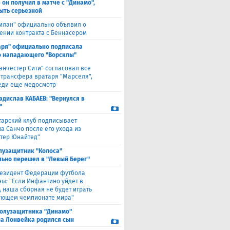
 он получил в матче с "Динамо",
ыть серьезной
илан" официально объявил о
ении контракта с Беннасером
аря" официально подписала
 нападающего "Ворсклы"
анчестер Сити" согласовал все
 трансфера вратаря "Марселя",
еди еще медосмотр
адислав КАБАЕВ: "Вернулся в
"
тарский клуб подписывает
а Санчо после его ухода из
тер Юнайтед"
лузащитник "Колоса"
ьно перешел в "Левый Берег"
езидент Федерации футбола
ны: "Если Инфантино уйдет в
, наша сборная не будет играть
ующем чемпионате мира"
полузащитника "Динамо"
а Лонвейка родился сын