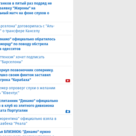
анков в пятый раз подряд не
 заявку "Жироны" на
ьный матч на фоне слухов о
арселона" договорилась с "Аль-
" о трансфере Канселу
инамо" официально обратилось
оморцу" по поводу обстрела
а одесситов
оттенхэм" хочет подписать
 "Барселоны"
ернул позвоночник сопернику.
ушко своим финтом заставил
игрока "Карабаха"
емер опроверг слухи о желании
ь "Ювентус"
спитанник "Динамо" официально
 в клуб из элитного дивизиона
ата Португалии
иорентина" официально взяла в
хавбека "Реала"
ья БЛИЗНЮК: "Динамо" нужно