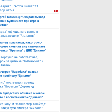
авария" – "Астон Вилла" 2:1.
зор матча
ргей КОВАЛЕЦ: "Ожидал выхода
ко и Буяльского при игре в
стве"
арма" официально взяла в
нападающего "Аталанты"
валец признался, какого экс-
щего киевлян ему напоминает
енко: "Крепыш" с ДНК "Динамо"
иверпуль" не работает над
ром защитника "Тоттенхэма" и
 Англии
с-игрок "Карабаха" назвал
ю проблему "Динамо"
омо" подтвердил аренду
ка "Боруссии" Дортмунд
уб Бундеслиги объявил о новом
те с воспитанником "Динамо"
рсеналу" и "Манчестер Юнайтед"
или услуги вингера "Милана"