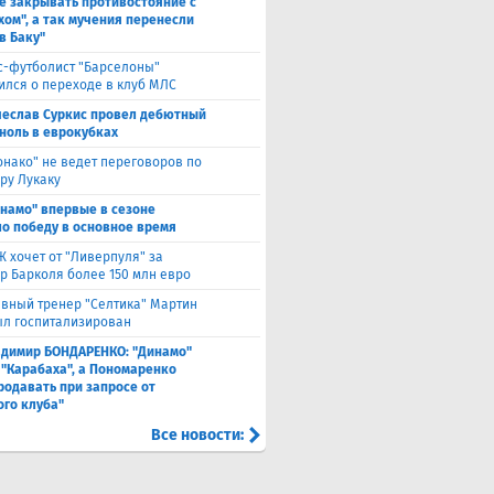
е закрывать противостояние с
хом", а так мучения перенесли
в Баку"
с-футболист "Барселоны"
ился о переходе в клуб МЛС
чеслав Суркис провел дебютный
 ноль в еврокубках
нако" не ведет переговоров по
ру Лукаку
намо" впервые в сезоне
о победу в основное время
 хочет от "Ливерпуля" за
р Барколя более 150 млн евро
авный тренер "Селтика" Мартин
ыл госпитализирован
адимир БОНДАРЕНКО: "Динамо"
 "Карабаха", а Пономаренко
родавать при запросе от
ого клуба"
Все новости: