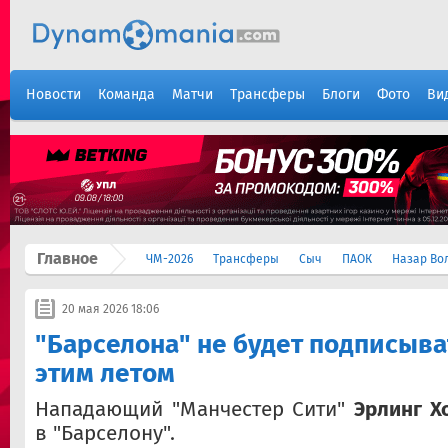
Новости
Команда
Матчи
Трансферы
Блоги
Фото
Ви
Главное
ЧМ-2026
Трансферы
Сыч
ПАОК
Назар Во
20 мая 2026 18:06
"Барселона" не будет подписыва
этим летом
Нападающий "Манчестер Сити"
Эрлинг Х
в "Барселону".