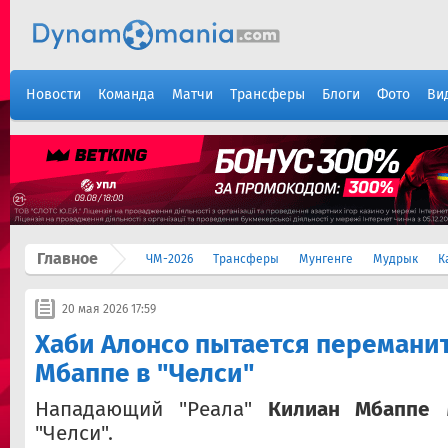
Новости
Команда
Матчи
Трансферы
Блоги
Фото
Ви
Главное
ЧМ-2026
Трансферы
Мунгенге
Мудрык
К
20 мая 2026 17:59
Хаби Алонсо пытается перемани
Мбаппе в "Челси"
Нападающий "Реала"
Килиан Мбаппе
м
"Челси".