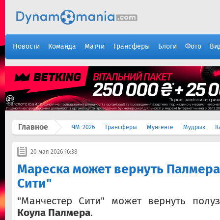
Новости
Команда
Матчи
Трансферы
Блоги
Фото
Ви
Главное
ЧМ-2026
Трансферы
Мунгенге
Мудрык
К
20 мая 2026 16:38
Мареска может вернуть Палмера
Сити"
"Манчестер Сити" может вернуть полуз
Коула Палмера
.