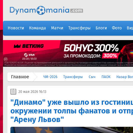
Новости
Команда
Матчи
Трансферы
Блоги
Фото
Ви
Главное
ЧМ-2026
Трансферы
Сыч
ПАОК
Назар Во
20 мая 2026 16:13
"Динамо" уже вышло из гостини
окружении толпы фанатов и отп
"Арену Львов"