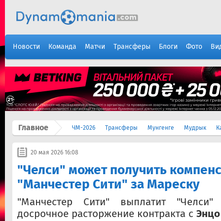
Новости
Команда
Матчи
Трансферы
Блоги
Фото
Ви
Главное
ЧМ-2026
Трансферы
Мунгенге
Мудрык
К
20 мая 2026 16:08
"Челси" может получить компен
"Манчестер Сити" за Мареску
"Манчестер Сити" выплатит "Челси"
досрочное расторжение контракта с
Энцо