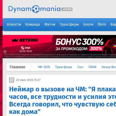
Новости
Команда
Матчи
Трансферы
Блоги
Фото
Ви
Главное
ЧМ-2026
Трансферы
Сыч
ПАОК
Назар Во
20 мая 2026 15:27
Неймар о вызове на ЧМ: "Я плак
часов, все трудности и усилия эт
Всегда говорил, что чувствую се
как дома"