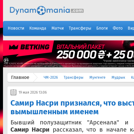
Новости
Команда
Матчи
Трансферы
Блоги
Фото
Ви
Главное
ЧМ-2026
Трансферы
Мунгенге
Мудрык
К
19 мая 2026 13:06
Самир Насри признался, что выс
вымышленным именем
Бывший полузащитник "Арсенала" и "
Самир Насри
рассказал, что в начале 