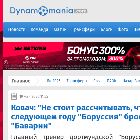
Новости
Команда
Матчи
Трансферы
Блоги
Фото
Ви
Главное
ЧМ-2026
Трансферы
Сыч
ПАОК
Назар Во
19 мая 2026 11:55
Ковач: "Не стоит рассчитывать, ч
следующем году "Боруссия" бро
"Баварии"
Главный тренер дортмундской "Бору