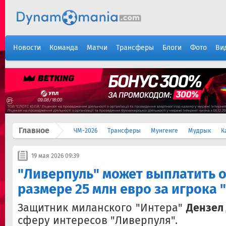
Новости
Команда
Матчи
Трансферы
Блоги
Фото
Ви
Главное
ЧМ-2026
Трансферы
Мунгенге
Мудрык
К
19 мая 2026 09:39
"Ливерпуль" может выплатить 
размере 25 млн евро за игрока 
Защитник миланского "Интера"
Дензел
сферу интересов "Ливерпуля".