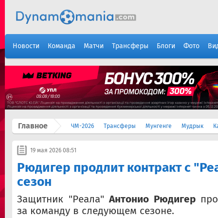
Новости
Команда
Матчи
Трансферы
Блоги
Фото
Ви
Главное
ЧМ-2026
Трансферы
Мунгенге
Мудрык
К
19 мая 2026 08:51
Рюдигер продлит контракт с "Ре
сезон
Защитник "Реала"
Антонио Рюдигер
про
за команду в следующем сезоне.