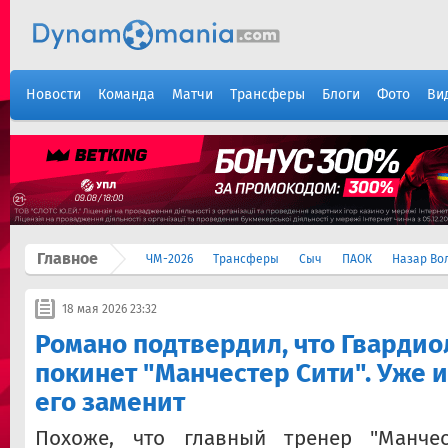
Новости
Команда
Матчи
Трансферы
Блоги
Фото
Ви
Главное
ЧМ-2026
Трансферы
Сыч
ПАОК
Назар Во
18 мая 2026 23:32
Романо подтвердил, что Гвардио
покинет "Манчестер Сити". Уже и
его заменит
Похоже, что главный тренер "Манче