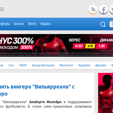
сферы
Блоги
Фото
Видео
ры
Сыч
ПАОК
Назар Волошин
Мунгенге
Карабах
Динамо
В
ить вингера "Вильярреала" с
вро
м "Вильярреала"
Альберто Молейро
и поддерживает
го футболиста. В стане сине-гранатовых позитивно