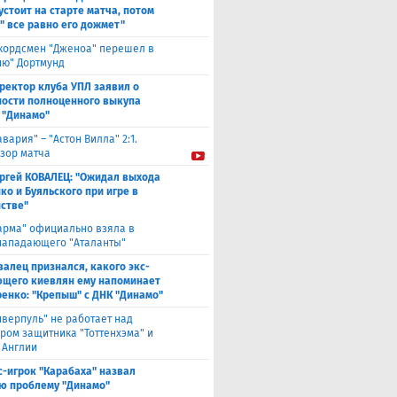
устоит на старте матча, потом
" все равно его дожмет"
кордсмен "Дженоа" перешел в
ию" Дортмунд
ректор клуба УПЛ заявил о
ости полноценного выкупа
 "Динамо"
авария" – "Астон Вилла" 2:1.
зор матча
ргей КОВАЛЕЦ: "Ожидал выхода
ко и Буяльского при игре в
стве"
арма" официально взяла в
нападающего "Аталанты"
валец признался, какого экс-
щего киевлян ему напоминает
енко: "Крепыш" с ДНК "Динамо"
иверпуль" не работает над
ром защитника "Тоттенхэма" и
 Англии
с-игрок "Карабаха" назвал
ю проблему "Динамо"