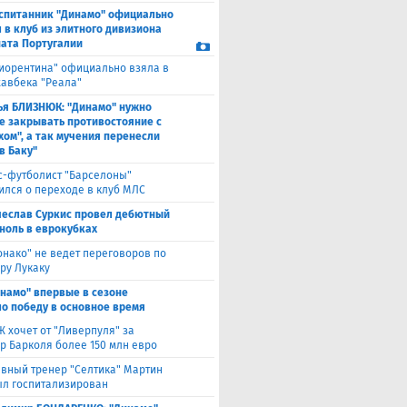
спитанник "Динамо" официально
 в клуб из элитного дивизиона
ата Португалии
иорентина" официально взяла в
хавбека "Реала"
ья БЛИЗНЮК: "Динамо" нужно
е закрывать противостояние с
хом", а так мучения перенесли
в Баку"
с-футболист "Барселоны"
ился о переходе в клуб МЛС
чеслав Суркис провел дебютный
 ноль в еврокубках
нако" не ведет переговоров по
ру Лукаку
намо" впервые в сезоне
о победу в основное время
 хочет от "Ливерпуля" за
р Барколя более 150 млн евро
авный тренер "Селтика" Мартин
ыл госпитализирован