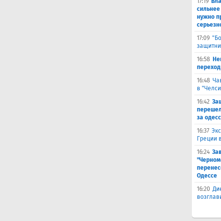
17:19
Вл
сильнее
нужно п
серьезн
17:09
"Б
защитни
16:58
He
переходи
16:48
Ча
в "Челси
16:42
За
перешел
за одес
16:37
Экс
Греции 
16:24
За
"Черном
перенес
Одессе
16:20
Ди
возглав