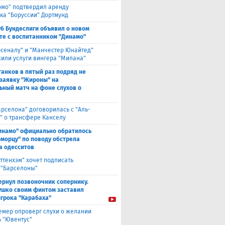
омо" подтвердил аренду
ка "Боруссии" Дортмунд
уб Бундеслиги объявил о новом
те с воспитанником "Динамо"
рсеналу" и "Манчестер Юнайтед"
или услуги вингера "Милана"
анков в пятый раз подряд не
 заявку "Жироны" на
ьный матч на фоне слухов о
арселона" договорилась с "Аль-
" о трансфере Канселу
инамо" официально обратилось
оморцу" по поводу обстрела
а одесситов
оттенхэм" хочет подписать
 "Барселоны"
ернул позвоночник сопернику.
ушко своим финтом заставил
игрока "Карабаха"
емер опроверг слухи о желании
ь "Ювентус"