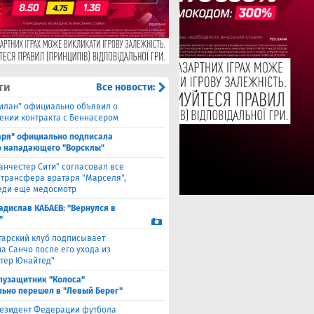
ти
Все новости:
илан" официально объявил о
ении контракта с Беннасером
аря" официально подписала
 нападающего "Ворсклы"
анчестер Сити" согласовал все
 трансфера вратаря "Марселя",
еди еще медосмотр
адислав КАБАЕВ: "Вернулся в
"
тарский клуб подписывает
а Санчо после его ухода из
тер Юнайтед"
лузащитник "Колоса"
ьно перешел в "Левый Берег"
езидент Федерации футбола