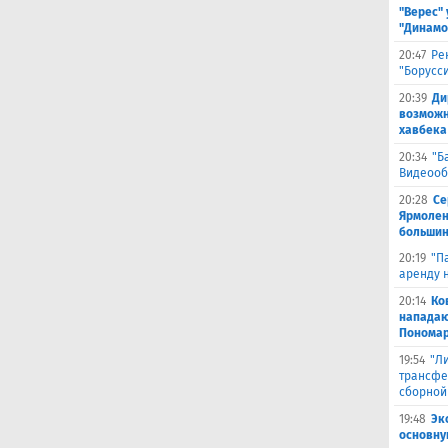
"Верес" 
"Динамо
20:47
Ре
"Борусс
20:39
Ди
возможн
хавбека
20:34
"Б
Видеооб
20:28
Се
Ярмолен
большин
20:19
"П
аренду 
20:14
Ко
нападаю
Пономар
19:54
"Л
трансфе
сборной
19:48
Эк
основну