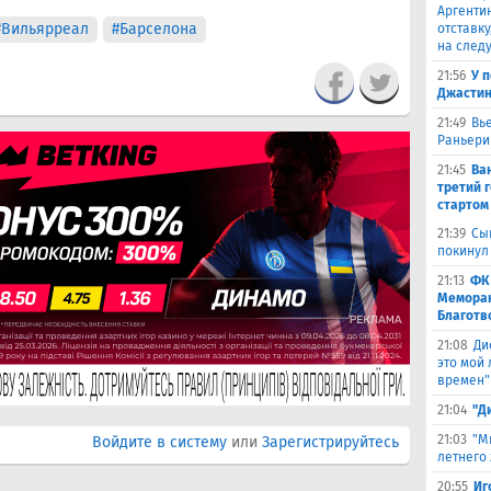
Аргенти
#Вильярреал
#Барселона
отставку
на след
21:56
У 
Джастин
21:49
Вь
Раньери
21:45
Ва
третий 
стартом
21:39
Сы
покинул
21:13
ФК
Меморан
Благотв
21:08
Ди
это мой
времен"
21:04
"Д
21:03
"М
Войдите в систему
или
Зарегистрируйтесь
летнего
20:55
Иг