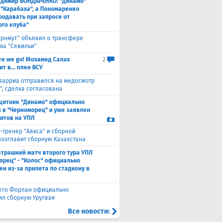
адимир БОНДАРЕНКО: "Динамо"
 "Карабаха", а Пономаренко
родавать при запросе от
ого клуба"
орнмут" объявил о трансфере
ка "Севильи"
re we go! Мохамед Салах
2
т в... плен ВСУ
варриа отправился на медосмотр
", сделка согласована
щитник "Динамо" официально
 в "Черноморец" и уже заявлен
ситов на УПЛ
-тренер "Аякса" и сборной
возглавит сборную Казахстана
втрашний матч второго тура УПЛ
орец" - "Колос" официально
ен из-за прилета по стадиону в
его Форлан официально
ил сборную Уругвая
Все новости: