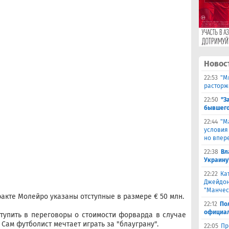
Новос
22:53
"М
расторж
22:50
"З
бывшего
22:44
"М
условия
но впер
22:38
Вл
Украину
22:22
Ка
Джейдон
"Манчес
акте Молейро указаны отступные в размере € 50 млн.
22:12
По
официал
тупить в переговоры о стоимости форварда в случае
 Сам футболист мечтает играть за "блауграну".
22:05
Пр