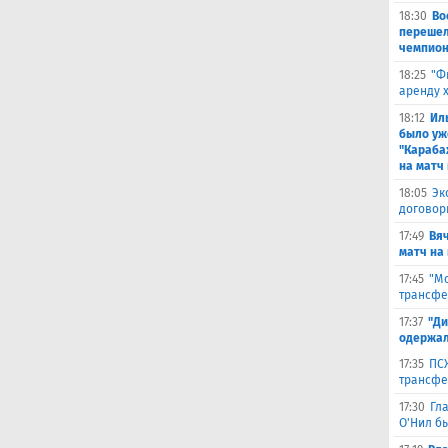
18:30
Во
перешел
чемпион
18:25
"Ф
аренду 
18:12
Ил
было уж
"Караба
на матч 
18:05
Эк
договор
17:49
Вя
матч на
17:45
"Мо
трансфе
17:37
"Ди
одержал
17:35
ПСЖ
трансфе
17:30
Гл
О'Нил б