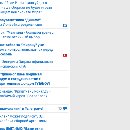
ны: "Если Инфантино уйдет в
, наша сборная не будет играть
ующем чемпионате мира"
полузащитника "Динамо"
а Лонвейка родился сын
ери: "Манчини - большой тренер,
 - тоже отличный выбор"
нат забил за "Жирону" уже
гол в контрольных матчах перед
 сезона
н Зинедина Зидана официально
 испанский клуб
 "Динамо" Киев подписал
дум о сотрудничестве с
орительным фондом TYTANOVI
оманде: "Криштиану Роналду –
 любимый игрок "Реала" всех
инамомания" в Телеграме!
10
илан" может подписать 32-
 хавбека сборной Аргентины
орь ЦЫГАНЫК: "Даже если