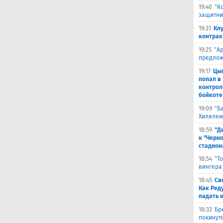
19:40
"К
защитни
19:31
Кл
контрак
19:25
"А
предлож
19:17
Цыг
попал в
контрол
бойкоте
19:09
"Б
Хилялем
18:59
"Д
к "Черн
стадион
18:54
"Т
вингера
18:45
Св
Как Ред
падать 
18:33
Бр
покинут