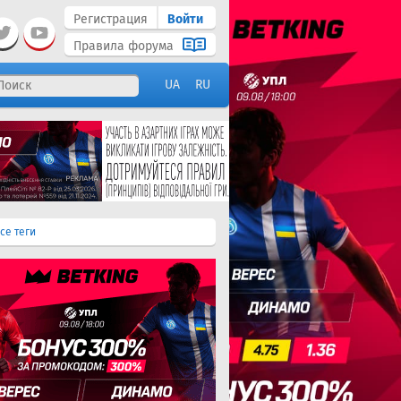
Регистрация
Войти
Правила форума
UA
RU
се теги