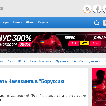
сферы
Блоги
Фото
Видео
ры
Сыч
ПАОК
Назар Волошин
Мунгенге
Карабах
Динамо
В
ать Камавинга в "Боруссию"
ась в мадридский "Реал" с целью узнать о ситуации
а
.