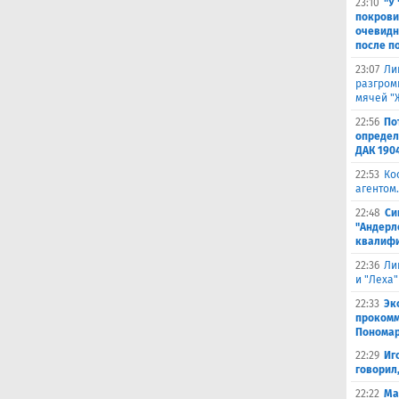
23:10
"У
покрови
очевидн
после п
23:07
Ли
разгроми
мячей "
22:56
По
определ
ДАК 190
22:53
Ко
агентом.
22:48
Си
"Андерл
квалифи
22:36
Ли
и "Леха"
22:33
Эк
прокомм
Понома
22:29
Иг
говорил
22:22
Ма