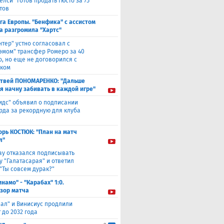
елси" готов продать Гюсто за 75
тов
га Европы. "Бенфика" с ассистом
а разгромила "Хартс"
нтер" устно согласовал с
хэмом" трансфер Ромеро за 40
о, но еще не договорился с
ком
твей ПОНОМАРЕНКО: "Дальше
 я начну забивать в каждой игре"
идс" объявил о подписании
да за рекордную для клуба
орь КОСТЮК: "План на матч
л"
ау отказался подписывать
у "Галатасарая" и ответил
"Ты совсем дурак?"
инамо" - "Карабах" 1:0.
зор матча
еал" и Винисиус продлили
 до 2032 года