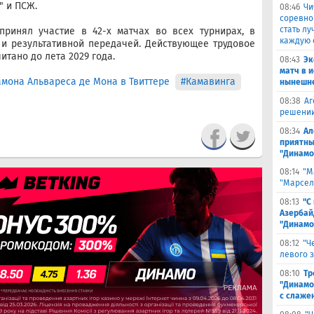
" и ПСЖ.
08:46
Чи
соревно
стать л
ринял участие в 42-х матчах во всех турнирах, в
каждую 
 и результативной передачей. Действующее трудовое
итано до лета 2029 года.
08:43
Эк
матч в 
амона Альвареса де Мона в Твиттере
#Камавинга
нынешне
08:38
Аг
решении
08:34
Ал
приятны
"Динамо
08:14
"М
"Марселя
08:13
"С
Азербай
"Динамо
08:12
"Ч
левого 
08:10
Тр
"Динамо
с слаже