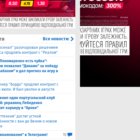
ти
Все новости:
рсенал" разочарован решением
са продлить контракт с "Реалом"
 Пономаренко есть чуйка":
в похвалил "Динамо" за победу
абахом" и дал прогноз на игру в
енер "Бордо" продлил контракт с
 июле. И был уволен в августе
енил один португальский клуб
ой: украинец Лебеденко
ит карьеру в "Ароке"
оттенхэм" достиг устной
ённости с ван де Веном о новом
те
инамомания" в Телеграме!
10