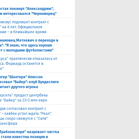
т
стак покинул "Александрию",
м интересовался "Черноморец"
нисиус подпишет контракт с
" на 6 лет. Официальное
ние – в ближайшее время
намовец Маткевич о переходе в
": "Я знаю, что здесь хорошо
т с молодыми футболистами"
арса" практически отказалась от
са. Форвард останется в
о"
нгер "Шахтера" Алиссон
есовал "Байер": клуб Бундеслиги
итает другого игрока
арсель" продаст центрбека
 "Байер" за 23+2 млн евро
дри согласовал контракт с
 – хавбек устал ждать "Реал".
цы скоро свяжутся с "Сити"
трансфера
"Трабзонспоре" назревает чистка
: стали известны позиции в