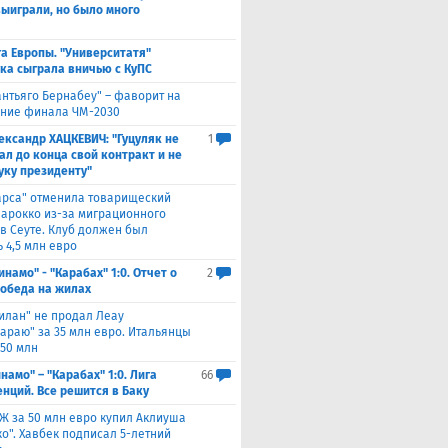
выиграли, но было много
а Европы. "Университатя"
ка сыграла вничью с ​КуПС
антьяго Бернабеу" – фаворит на
ние финала ЧМ-2030
ександр ХАЦКЕВИЧ: "Гуцуляк не
1
ал до конца свой контракт и не
уку президенту"
арса" отменила товарищеский
Марокко из-за миграционного
 в Сеуте. Клуб должен был
 4,5 млн евро
инамо" - "Карабах" 1:0. Отчет о
2
Победа на жилах
илан" не продал Леау
сараю" за 35 млн евро. Итальянцы
 50 млн
намо" – "Карабах" 1:0. Лига
66
нций. Все решится в Баку
Ж за 50 млн евро купил Аклиуша
о". Хавбек подписал 5-летний