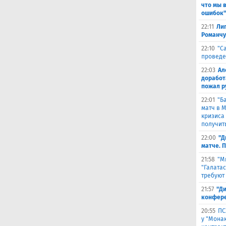
что мы 
ошибок"
22:11
Лиг
Романчу
22:10
"С
проведе
22:03
Ал
доработ
пожал р
22:01
"Б
матч в 
кризиса
получить
22:00
"Д
матче. 
21:58
"М
"Галата
требуют
21:57
"Ди
конфере
20:55
ПС
у "Монак