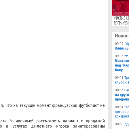
Новос
09:09
"А
Винисиу
09:07
"У
Максимо
над "Кар
Баку
09:01
Тр
клубом в
08:57
См
на друг
продолж
ил, что на текущий момент французский футболист не
08:51
"Т
договор
контрак
сти "сливочных" рассмотреть вариант с продажей
08:50
"Д
то в услугах 23-летнего игрока заинтересованы