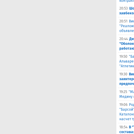
контрак
20:53
Шо
хавбеко
20:51
Ви
"Реалом
объявле
20:44
Ди
"Оболонь
работаю
19:50
"Б
Альваре
"Атлетик
19:30
Ви
заинтер
предпоч
19:25
"М
Медину в
19:06
Ро
"Барсой"
Каталон
насчет 
18:54
В 
состава