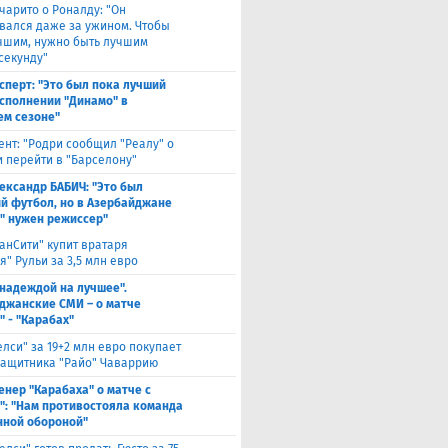
чарито о Роналду: "Он
вался даже за ужином. Чтобы
учшим, нужно быть лучшим
секунду"
сперт: "Это был пока лучший
исполнении "Динамо" в
м сезоне"
ент: "Родри сообщил "Реалу" о
 перейти в "Барселону"
ександр БАБИЧ: "Это был
й футбол, но в Азербайджане
" нужен режиссер"
анСити" купит вратаря
" Рульи за 3,5 млн евро
 надеждой на лучшее".
джанские СМИ – о матче
" - "Карабах"
елси" за 19+2 млн евро покупает
защитника "Райо" Чаваррию
енер "Карабаха" о матче с
": "Нам противостояла команда
нной обороной"