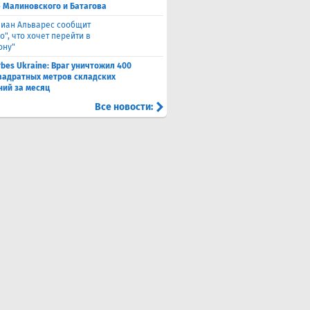
 Малиновского и Батагова
лиан Альварес сообщит
о", что хочет перейти в
ону"
rbes Ukraine: Враг уничтожил 400
вадратных метров складских
ий за месяц
Все новости: