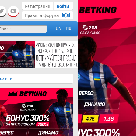
Регистрация
Войти
Правила форума
UA
RU
се теги