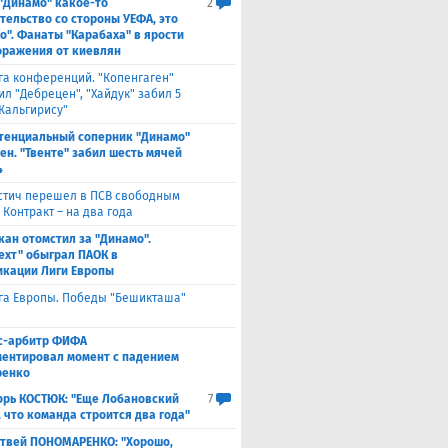
 "Динамо" какое-то
2
тельство со стороны УЕФА, это
о". Фанаты "Карабаха" в ярости
оражения от киевлян
га конференций. "Копенгаген"
л "Дебрецен", "Хайдук" забил 5
Жальгирису"
тенциальный соперник "Динамо"
ен. "Твенте" забил шесть мячей
4
стич перешел в ПСВ свободным
 Контракт – на два года
кан отомстил за "Динамо".
ехт" обыграл ПАОК в
кации Лиги Европы
га Европы. Победы "Бешикташа"
с-арбитр ФИФА
ентировал момент с падением
ренко
орь КОСТЮК: "Еще Лобановский
7
, что команда строится два года"
твей ПОНОМАРЕНКО: "Хорошо,