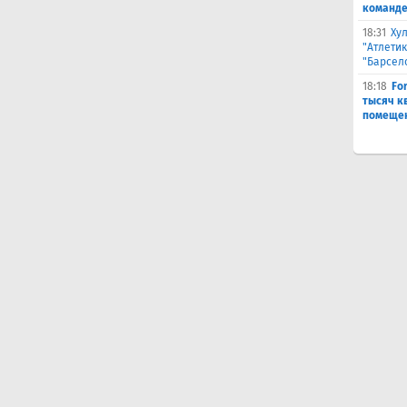
команде
18:31
Ху
"Атлетик
"Барсел
18:18
Fo
тысяч к
помещен