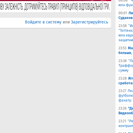
08:08
"Ч
млн фун
00:01
Ли
Судаков
Войдите в систему
или
Зарегистрируйтесь
23:58
"И
"Тоттен
млн евр
защитни
23:53
Ма
больше,
23:38
"Л
Траффор
сумму
23:28
Иг
сработа
23:27
Ле
футболк
фанату: 
23:26
"Д
Видеооб
23:21
"Р
контракт