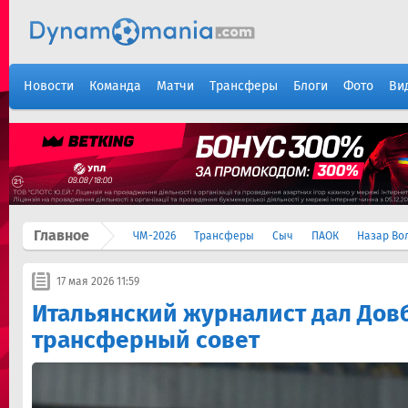
Новости
Команда
Матчи
Трансферы
Блоги
Фото
Ви
Главное
ЧМ-2026
Трансферы
Сыч
ПАОК
Назар Во
17 мая 2026 11:59
Итальянский журналист дал Дов
трансферный совет