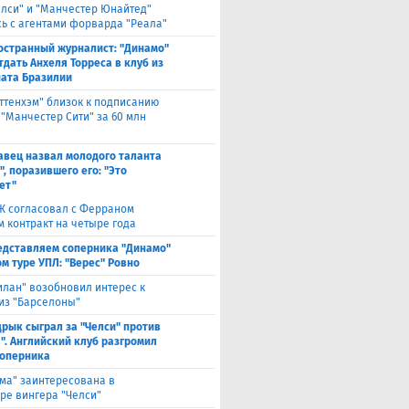
елси" и "Манчестер Юнайтед"
ь с агентами форварда "Реала"
остранный журналист: "Динамо"
тдать Анхеля Торреса в клуб из
ата Бразилии
оттенхэм" близок к подписанию
 "Манчестер Сити" за 60 млн
авец назвал молодого таланта
, поразившего его: "Это
ет"
Ж согласовал с Ферраном
м контракт на четыре года
едставляем соперника "Динамо"
м туре УПЛ: "Верес" Ровно
илан" возобновил интерес к
из "Барселоны"
рык сыграл за "Челси" против
". Английский клуб разгромил
соперника
ма" заинтересована в
ре вингера "Челси"