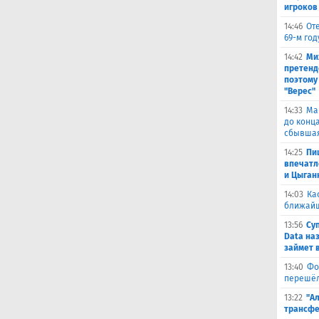
игроков
14:46
От
69-м го
14:42
Ми
претенд
поэтому
"Верес"
14:33
Ма
до конц
сбывшая
14:25
Пи
впечатл
и Цыган
14:03
Ка
ближай
13:56
Су
Data на
займет 
13:40
Фо
перешёл
13:22
"А
трансфе