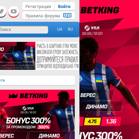
Регистрация
Войти
Правила форума
UA
RU
еги