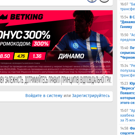
16:07
"Б
трансфе
15:54
В 
"Динамо
Ганиву
15:50
"А
предлож
15:40
Пе
серьезна
"Черном
15:34
"Р
полузащ
трансфе
15:23
Юр
"Вереса
Появятс
Войдите в систему
или
Зарегистрируйтесь
которые
этого се
15:07
"А
хавбека
за 75 мл
14:58
Фа
соцсети