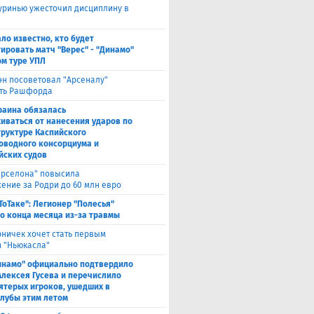
ринью ужесточил дисциплину в
ало известно, кто будет
ировать матч "Верес" - "Динамо"
ом туре УПЛ
эн посоветовал "Арсеналу"
ть Рашфорда
раина обязалась
иваться от нанесения ударов по
руктуре Каспийского
оводного консорциума и
йских судов
арселона" повысила
ение за Родри до 60 млн евро
ТоТаке": Легионер "Полесья"
о конца месяца из-за травмы
рничек хочет стать первым
 "Ньюкасла"
инамо" официально подтвердило
Алексея Гусева и перечислило
ятерых игроков, ушедших в
клубы этим летом