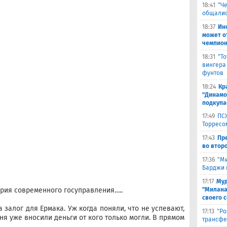
18:41
"Ч
общалис
18:37
Ин
может о
чемпион
18:31
"Т
вингера
фунтов
18:24
Кр
"Динамо"
подкупа
17:49
ПС
Торресо
17:43
Пр
во второ
17:36
"М
Барджи 
17:17
Муд
рия современного госуправления…..
"Милана
своего 
 залог для Ермака. Уж когда поняли, что не успевают,
17:13
"Ро
ня уже вносили деньги от кого только могли. В прямом
трансфе