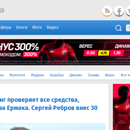
сферы
Блоги
Фото
Видео
ры
Мунгенге
Мудрык
Карабах
Динамо
Ганиву
Верес
Все т
г проверяет все средства,
за Ермака. Сергей Ребров внес 30