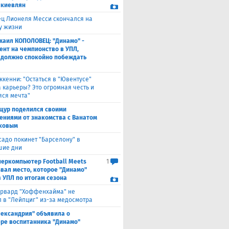
 киевлян
ец Лионеля Месси скончался на
ду жизни
хаил КОПОЛОВЕЦ: "Динамо" -
ент на чемпионство в УПЛ,
 должно спокойно побеждать
ккенни: "Остаться в "Ювентусе"
а карьеры? Это огромная честь и
ся мечта"
щур поделился своими
ениями от знакомства с Ванатом
ковым
садо покинет "Барселону" в
шие дни
перкомпьютер Football Meets
1
звал место, которое "Динамо"
в УПЛ по итогам сезона
рвард "Хоффенхайма" не
 в "Лейпциг" из-за медосмотра
лександрия" объявила о
ре воспитанника "Динамо"