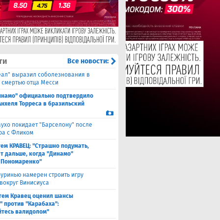
ти
Все новости:
еал" выразил соболезнования в
о смертью отца Месси
инамо" официально подтвердило
Анхеля Торреса в бразильский
ухо покидает "Барселону" после
ра с Фликом
ем КРАВЕЦ: "Страшно подумать,
ет дальше, когда "Динамо"
 Пономаренко"
уринью намерен строить игру
 вокруг Винисиуса
тем Кравец оценил шансы
" против "Карабаха":
йтесь валидолом"