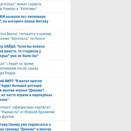
арселона" может сорвать
р Ромеро в "Атлетико"
СМИ назвали экс-легионера
", на которого похож Фатаву
стон Вилла" готовится к новому
ению "Арсенала" по Консе
тр НАЙДА: "Если бы попала
я ракета, то стадиона у
орца" уже не было бы"
еал" следит за тремя
итниками после срыва
ра Родри
ий ВИРТ: "В матче против
" будет большая ротация.
я многие игроки "Динамо",
 не часто играли в еврокубках
зона"
рсенал" официально подписал
 "Ньюкасла" и сборной Бразилии
н фунтов
таву Ганиву уже подписался в
 на тренера "Динамо" и многих