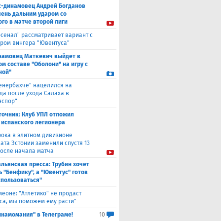
с-динамовец Андрей Богданов
чень дальним ударом со
го в матче второй лиги
рсенал" рассматривает вариант с
ром вингера "Ювентуса"
намовец Маткевич выйдет в
ом составе "Оболони" на игру с
ной"
енербахче" нацелился на
а после ухода Салаха в
нспор"
точник: Клуб УПЛ отложил
 испанского легионера
рока в элитном дивизионе
ата Эстонии заменили спустя 13
после начала матча
льянская пресса: Трубин хочет
ь "Бенфику", а "Ювентус" готов
спользоваться"
меоне: "Атлетико" не продаст
са, мы поможем ему расти"
инамомания" в Телеграме!
10