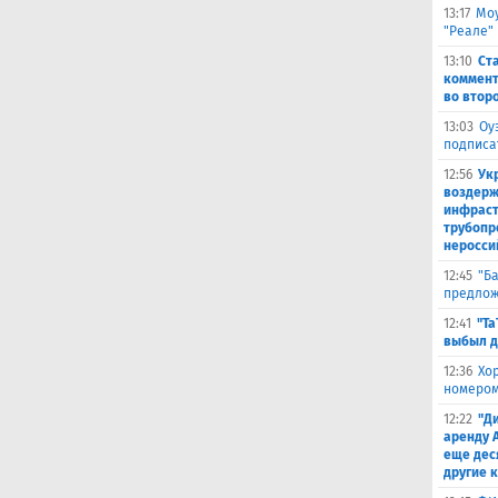
13:17
Моу
"Реале"
13:10
Ст
коммент
во втор
13:03
Оу
подписа
12:56
Ук
воздерж
инфраст
трубопр
неросси
12:45
"Б
предлож
12:41
"Та
выбыл д
12:36
Хо
номером
12:22
"Д
аренду 
еще дес
другие 