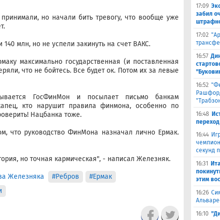
17:09
Эк
забил о
принимали, но начали бить тревогу, что вообще уже
штрафно
т.
17:02
"А
трансфе
и 140 млн, но не успели закинуть на счет ВАКС.
16:57
Ди
рмаку максимально государственная (и поставленная
стартов
ряли, что не бойтесь. Все будет ок. Потом их за левые
"Букови
16:52
"Ф
Рашфорд
рывается ГосФинМон и посылает письмо банкам
"Трабзо
капец, кто нарушит правила финмона, особенно по
роверить! Нацбанка тоже.
16:48
Ис
переход
ом, что руководство ФинМона назначал лично Ермак.
16:44
Иг
чемпион
секунд 
ория, но точная кармическая", - написал Железняк.
16:31
Ита
покинут
ва Железняка
#Ребров
#Ермак
этим во
и
16:26
Си
Альваре
16:10
"Д