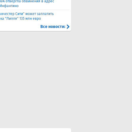
ФА отвергла обвинения в адрес
Инфантино
нчестер Сити" может заплатить
ка "Лилля" 135 млн евро
Все новости: