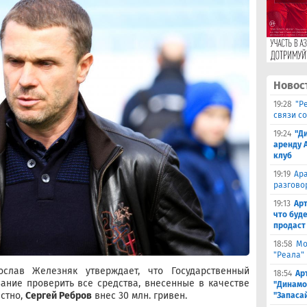
Новос
19:28
"Р
связи с
19:24
"Д
аренду 
клуб
19:19
Ара
разгово
19:13
Арт
что буд
продаст
18:58
Мо
"Реала"
слав Железняк утверждает, что Государственный
18:54
Ар
ание проверить все средства, внесенные в качестве
"Динамо
естно,
Сергей Ребров
внес 30 млн. гривен.
"Запаса