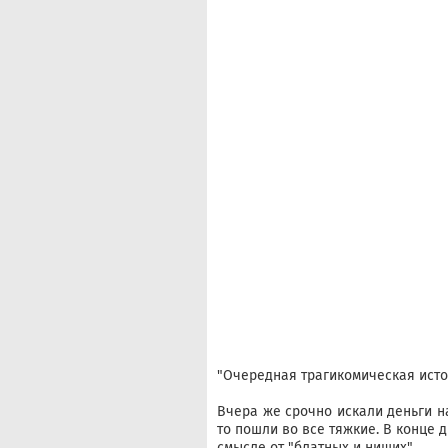
"Очередная трагикомическая исто
Вчера же срочно искали деньги на
то пошли во все тяжкие. В конце д
смысле от "блатных и нищих".