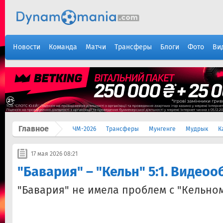
Новости
Команда
Матчи
Трансферы
Блоги
Фото
Ви
Главное
ЧМ-2026
Трансферы
Мунгенге
Мудрык
К
17 мая 2026 08:21
"Бавария" – "Кельн" 5:1. Видеоо
"Бавария" не имела проблем с "Кельном