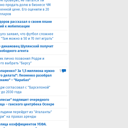
А проверит, не пытался ли
но продать долю в бизнесе ЧМ
женной цене. Его оценили в 20
лларов
доров рассказал о своем плане
ий к мобилизации
улз заявил, что футбол сложнее
 "Там можно в 50 и 70 лет играть"
с-динамовец Шулянский получит
свободного агента
ик лично позвонил Родри и
его выбрать "Барсу"
паренко? За 1,5 миллиона нужно
1
то делать!": Леоненко разобрал
инамо" – "Карабах"
ри согласовал с "Барселоной"
 до 2030 года
олесье" подпишет очередного
ца – ганского центрбека Осекре
льдини перейдет из "Аталанты"
яри" на правах аренды
блица коэффициентов УЕФА.