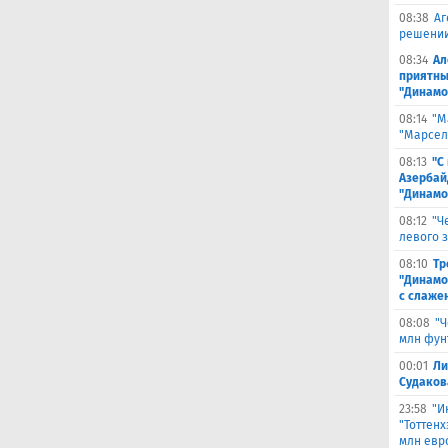
08:38
Аг
решении
08:34
Ал
приятны
"Динамо
08:14
"М
"Марселя
08:13
"С
Азербай
"Динамо
08:12
"Ч
левого 
08:10
Тр
"Динамо
с слаже
08:08
"Ч
млн фун
00:01
Ли
Судаков
23:58
"И
"Тоттен
млн евр