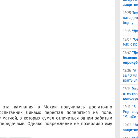
защитни
13:25
То
нападен
боднул 
13:15
"Д
13:07
"С
МЮ с пр
12:47
"Д
безвыиг
еврокуб
12:36
"А
за 40 мл
взять В
12:14
Ук
отметил
конфер
 эта кампания в Чехии получилась достаточно
12:11
"Ба
Родри чу
оспитанник Динамо перестал появляться на поле.
"МанСит
 матчей, в которых сумел отличиться одним забитым
 передачами. Однако повреждение не позволило ему
12:02
"З
защитни