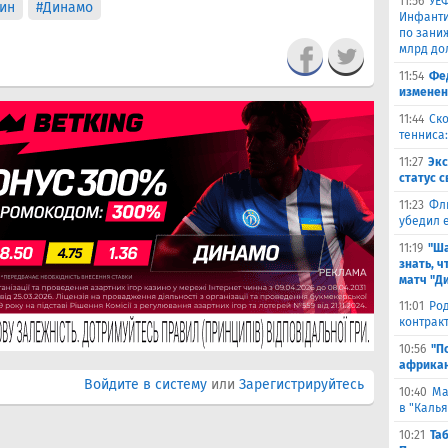
11:56
УЕФ
ин
#Динамо
Инфанти
по зани
млрд до
11:54
Фе
изменен
11:44
Ско
тенниса:
11:27
Эк
статус 
11:23
Фл
убедил 
11:19
"Ша
знать, ч
матч "Д
11:01
Род
контракт
10:56
"П
африкан
Войдите в систему
или
Зарегистрируйтесь
10:40
Ма
в "Каль
10:21
Та