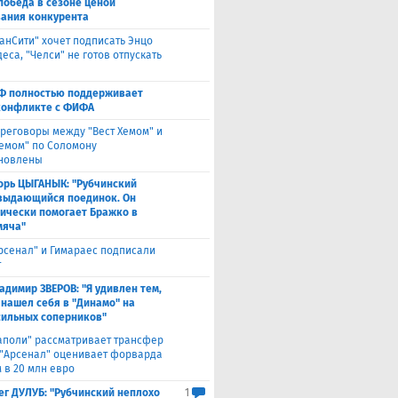
победа в сезоне ценой
ания конкурента
анСити" хочет подписать Энцо
са, "Челси" не готов отпускать
Ф полностью поддерживает
конфликте с ФИФА
реговоры между "Вест Хемом" и
хемом" по Соломону
новлены
орь ЦЫГАНЫК: "Рубчинский
выдающийся поединок. Он
ически помогает Бражко в
мяча"
Арсенал" и Гимараес подписали
т
адимир ЗВЕРОВ: "Я удивлен тем,
 нашел себя в "Динамо" на
сильных соперников"
аполи" рассматривает трансфер
 "Арсенал" оценивает форварда
 в 20 млн евро
ег ДУЛУБ: "Рубчинский неплохо
1