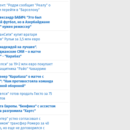
ент: "Родри сообщил "Реалу" о
 перейти в "Барселону"
ександр БАБИЧ: "Это был
й футбол, но в Азербайджане
" нужен режиссер"
анСити" купит вратаря
" Рульи за 3,5 млн евро
 надеждой на лучшее".
джанские СМИ – о матче
" - "Карабах"
елси" за 19+2 млн евро покупает
защитника "Райо" Чаваррию
енер "Карабаха" о матче с
": "Нам противостояла команда
нной обороной"
елси" готов продать Гюсто за 75
тов
га Европы. "Бенфика" с ассистом
а разгромила "Хартс"
нтер" устно согласовал с
хэмом" трансфер Ромеро за 40
о, но еще не договорился с