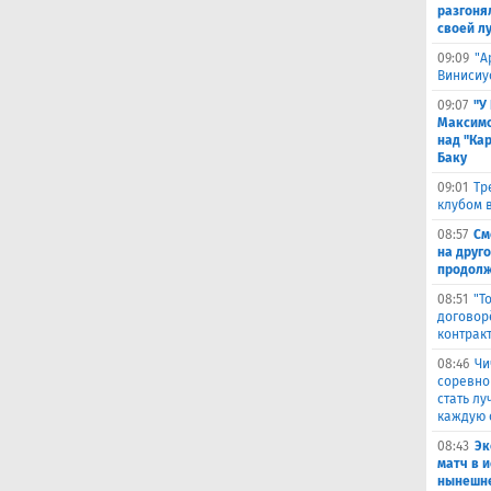
разгоня
своей л
09:09
"А
Винисиу
09:07
"У
Максимо
над "Кар
Баку
09:01
Тр
клубом в
08:57
См
на друг
продолж
08:51
"Т
договор
контрак
08:46
Чи
соревно
стать л
каждую 
08:43
Эк
матч в 
нынешне