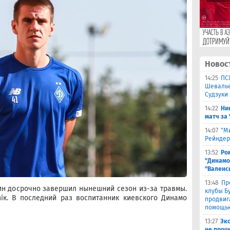
Новос
14:25
ПС
Шевалье
Судзуки
14:22
Ни
матч за
14:07
"М
Рейндер
13:52
Ро
"Динамо
"Валенс
13:48
Пр
ин досрочно завершил нынешний сезон из-за травмы.
клубы Бу
íк. В последний раз воспитанник киевского Динамо
продвиг
помощью
13:27
Эк
не прош