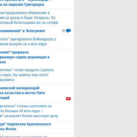
к не поразил Григорчука
уни предъявили обвинение в
ии за драку в баре Лондона. Он
головой болельщика из-за селфи
инамомания" в Телеграме!
10
ельта" арендовала Байындыра у
авом выкупа за 4 млн евро
инамо" прервало
рышную серию украинцев в
ках
тлетико" готов продать Сорлота
н евро. На замену ему хотят
лаховича
раинский нападающий
ся ассистом в матче Лиги
енций
рселона" готова заплатить за
ть больше 45 млн евро –
и" называет более высокую цену
аря" подписала бразильского
ка Итало