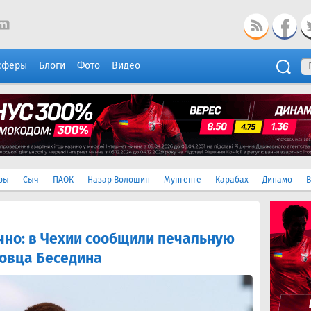
сферы
Блоги
Фото
Видео
ры
Сыч
ПАОК
Назар Волошин
Мунгенге
Карабах
Динамо
В
чно: в Чехии сообщили печальную
мовца Беседина