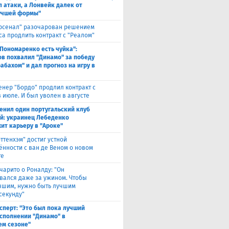
л атаки, а Лонвейк далек от
учшей формы"
рсенал" разочарован решением
са продлить контракт с "Реалом"
 Пономаренко есть чуйка":
в похвалил "Динамо" за победу
абахом" и дал прогноз на игру в
енер "Бордо" продлил контракт с
 июле. И был уволен в августе
енил один португальский клуб
ой: украинец Лебеденко
ит карьеру в "Ароке"
оттенхэм" достиг устной
ённости с ван де Веном о новом
те
чарито о Роналду: "Он
вался даже за ужином. Чтобы
учшим, нужно быть лучшим
секунду"
сперт: "Это был пока лучший
исполнении "Динамо" в
м сезоне"