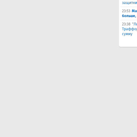
защитни
23:53
Ма
больше,
23:38
"Л
Траффор
сумму