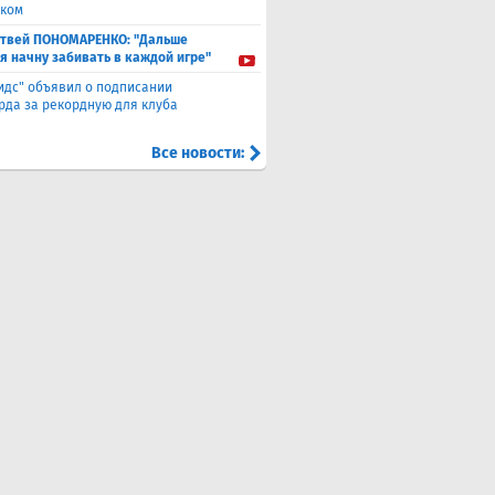
ком
твей ПОНОМАРЕНКО: "Дальше
 я начну забивать в каждой игре"
идс" объявил о подписании
да за рекордную для клуба
Все новости: