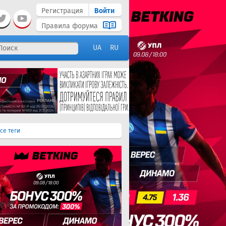
Регистрация
Войти
Правила форума
UA
RU
се теги