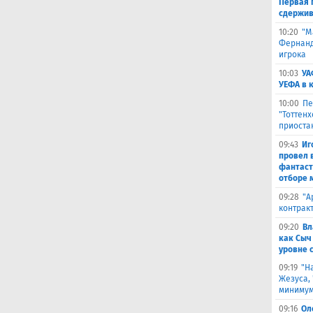
Первая 
сдержив
10:20
"М
Фернанде
игрока
10:03
УА
УЕФА в 
10:00
Пе
"Тоттен
приоста
09:43
Иг
провел 
фантаст
отборе 
09:28
​"
контрак
09:20
Вл
как Сыч
уровне 
09:19
"Н
Жезуса,
минимум
09:16
Ол