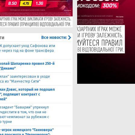
ти
Все новости:
Ж допускает уход Сафонова или
 через год на фоне трансфера
колай Шапаренко провел 250-й
 "Динамо"
илан" заинтересован в уходе
са из "Манчестер Сити"
ман Дэвис, который не подошел
", подпишет контракт с
ией"
езидент "Баварии" упрекнул
ндеслиги в том, что они не
ают чемпионат за рубежом с
 турне
с-игрок немецкого "Ганновера"
ел просмотр в "Черноморце":