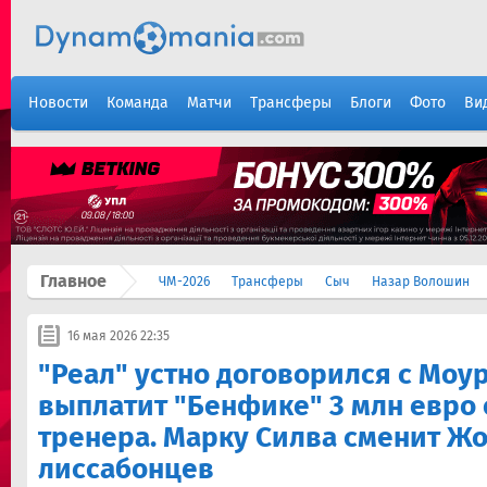
Новости
Команда
Матчи
Трансферы
Блоги
Фото
Ви
Главное
ЧМ-2026
Трансферы
Сыч
Назар Волошин
16 мая 2026 22:35
"Реал" устно договорился с Моу
выплатит "Бенфике" 3 млн евро 
тренера. Марку Силва сменит Жо
лиссабонцев