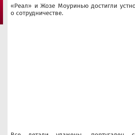
«Реал» и Жозе Моуринью достигли устн
о сотрудничестве.
Все детали улажены, португалец с