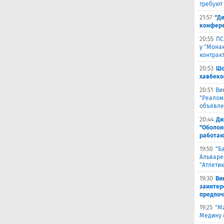
требуют
21:57
"Ди
конфере
20:55
ПС
у "Монак
контрак
20:53
Шо
хавбеко
20:51
Ви
"Реалом
объявле
20:44
Ди
"Оболонь
работаю
19:50
"Б
Альваре
"Атлетик
19:30
Ви
заинтер
предпоч
19:25
"М
Медину в