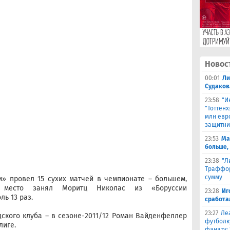
Новос
00:01
Ли
Судаков
23:58
"И
"Тоттен
млн евр
защитни
23:53
Ма
больше,
23:38
"Л
Траффор
сумму
и» провел 15 сухих матчей в чемпионате – большем,
е место занял Моритц Николас из «Боруссии
23:28
Иг
ль 13 раз.
сработа
23:27
Ле
ского клуба – в сезоне-2011/12 Роман Вайденфеллер
футболк
лиге.
фанату: 