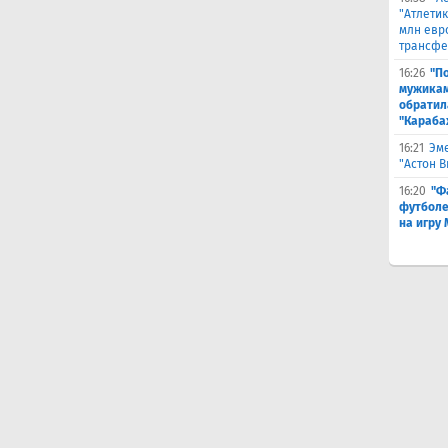
"Атлетик
млн евр
трансфе
16:26
"П
мужикам
обратил
"Караба
16:21
Эме
"Астон 
16:20
"Ф
футболе
на игру