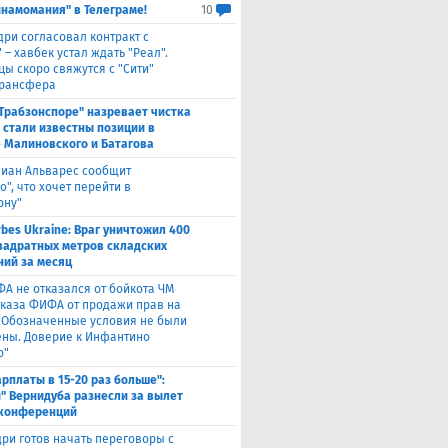
инамомания" в Телеграме!
10
дри согласовал контракт с
 – хавбек устал ждать "Реал".
цы скоро свяжутся с "Сити"
трансфера
"Трабзонспоре" назревает чистка
: стали известны позиции в
 Малиновского и Батагова
лиан Альварес сообщит
о", что хочет перейти в
ону"
rbes Ukraine: Враг уничтожил 400
вадратных метров складских
ий за месяц
ФА не отказался от бойкота ЧМ
тказа ФИФА от продажи прав на
 "Обозначенные условия не были
ны. Доверие к Инфантино
о"
арплаты в 15-20 раз больше":
" Вернидуба разнесли за вылет
 конференций
ри готов начать переговоры с