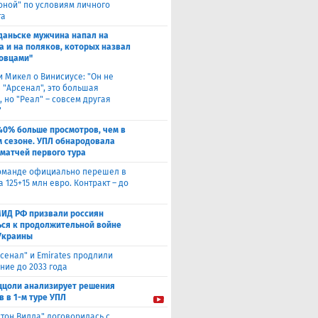
оной" по условиям личного
та
Гданьске мужчина напал на
а и на поляков, которых назвал
овцами"
и Микел о Винисиусе: "Он не
 "Арсенал", это большая
 но "Реал" – совсем другая
"
40% больше просмотров, чем в
 сезоне. УПЛ обнародовала
 матчей первого тура
оманде официально перешел в
а 125+15 млн евро. Контракт – до
МИД РФ призвали россиян
ься к продолжительной войне
Украины
сенал" и Emirates продлили
ние до 2033 года
ццоли анализирует решения
в в 1-м туре УПЛ
стон Вилла" договорилась с