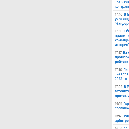
"Барсел
контрак
17:40
В 
украинц
"бандер
17:30
Об
придет в
команда,
история
17:17
На 
прошлом
рейтинг
17:10
Ди
"Реал" з
2033-го
17:09
В 
готовит
против 
16:51
"Ар
соглаше
16:49
Ри
арбитро
16:38
"А