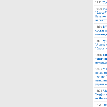
19:16
"Д
19:06
Ро
"Барсой"
Каталон
насчет 
18:54
В 
состава
команде
18:31
Ху
"Атлетик
"Барсел
18:18
Fo
тысяч к
помещен
18:05
УЕ
после о
турнир:
выполне
утрачен
18:03
"З
"Нефтчи
из Лиги
17:46
Род