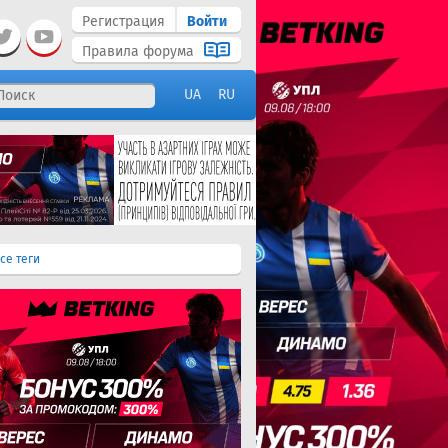
Регистрация
Войти
Правила форума
UA
RU
се теги