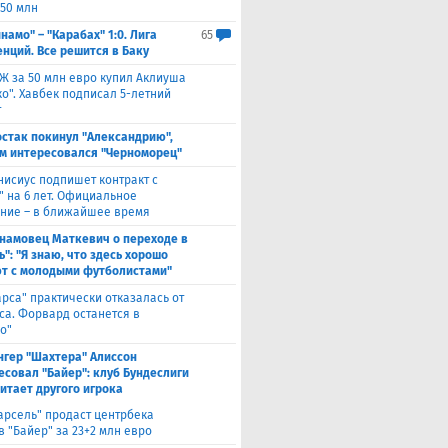
 50 млн
намо" – "Карабах" 1:0. Лига
65
нций. Все решится в Баку
Ж за 50 млн евро купил Аклиуша
о". Хавбек подписал 5-летний
т
стак покинул "Александрию",
м интересовался "Черноморец"
нисиус подпишет контракт с
" на 6 лет. Официальное
ние – в ближайшее время
намовец Маткевич о переходе в
": "Я знаю, что здесь хорошо
т с молодыми футболистами"
арса" практически отказалась от
са. Форвард останется в
о"
нгер "Шахтера" Алиссон
есовал "Байер": клуб Бундеслиги
итает другого игрока
арсель" продаст центрбека
 "Байер" за 23+2 млн евро