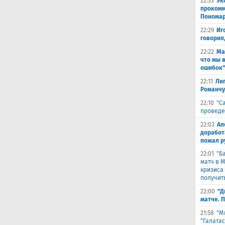
22:33
Эк
прокомм
Понома
22:29
Иг
говорил
22:22
Ма
что мы 
ошибок"
22:11
Лиг
Романчу
22:10
"С
проведе
22:03
Ал
доработ
пожал р
22:01
"Б
матч в 
кризиса
получить
22:00
"Д
матче. 
21:58
"М
"Галата