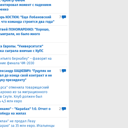
с-арбитр ФИФА
ентировал момент с падением
ренко
орь КОСТЮК: "Еще Лобановский
7
, что команда строится два года"
твей ПОНОМАРЕНКО: "Хорошо,
выиграли, но было много
а Европы. "Университатя"
ка сыграла вничью с ​КуПС
антьяго Бернабеу" – фаворит на
ние финала ЧМ-2030
ександр ХАЦКЕВИЧ: "Гуцуляк не
1
ал до конца свой контракт и не
уку президенту"
арса" отменила товарищеский
Марокко из-за миграционного
 в Сеуте. Клуб должен был
 4,5 млн евро
инамо" - "Карабах" 1:0. Отчет о
2
Победа на жилах
илан" не продал Леау
сараю" за 35 млн евро. Итальянцы