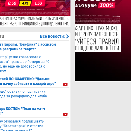
ти
Все новости:
га Европы. "Бенфика" с ассистом
а разгромила "Хартс"
нтер" устно согласовал с
хэмом" трансфер Ромеро за 40
о, но еще не договорился с
ком
твей ПОНОМАРЕНКО: "Дальше
 я начну забивать в каждой игре"
идс" объявил о подписании
да за рекордную для клуба
орь КОСТЮК: "План на матч
л"
ау отказался подписывать
у "Галатасарая" и ответил
"Ты совсем дурак?"