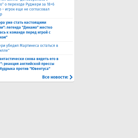
о" о переходе Руджери за 18+6
о – игрок еще не согласовал
р
ора уже стать настоящими
и": легенда "Динамо" жестко
ась к команде перед игрой с
хом"
ри убедил Мартинеса остаться в
Вилле"
антастически снова видеть его в
": реакция английской прессы
 Мудрыка против "Ювентуса"
Все новости: