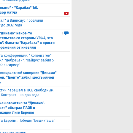
инамо" - "Карабах" 1:0.
зор матча
еал" и Винисиус продлили
 до 2032 года
 "Динамо" какое-то
1
тельство со стороны УЕФА, это
о". Фанаты "Карабаха" в ярости
оражения от киевлян
га конференций. "Копенгаген"
л "Дебрецен", "Хайдук" забил 5
Жальгирису"
тенциальный соперник "Динамо"
ен. "Твенте" забил шесть мячей
4
стич перешел в ПСВ свободным
 Контракт – на два года
кан отомстил за "Динамо".
ехт" обыграл ПАОК в
кации Лиги Европы
га Европы. Победы "Бешикташа"