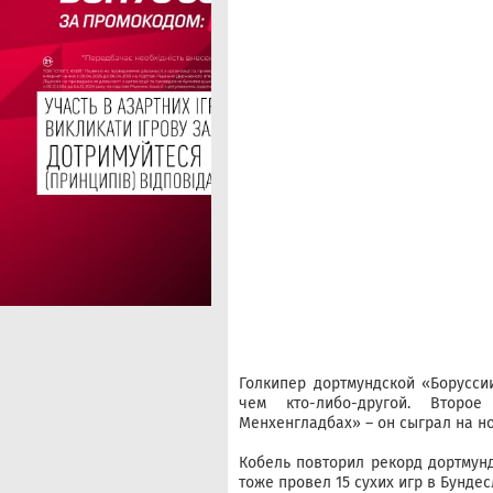
Голкипер дортмундской «Борусси
чем кто-либо-другой. Второ
Менхенгладбах» – он сыграл на но
Кобель повторил рекорд дортмунд
тоже провел 15 сухих игр в Бундес