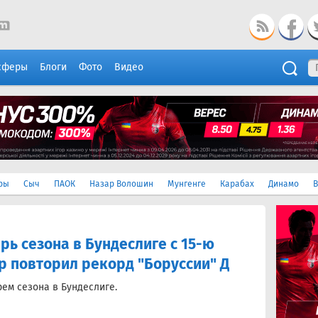
сферы
Блоги
Фото
Видео
ры
Сыч
ПАОК
Назар Волошин
Мунгенге
Карабах
Динамо
В
рь сезона в Бундеслиге с 15-ю
р повторил рекорд "Боруссии" Д
ем сезона в Бундеслиге.