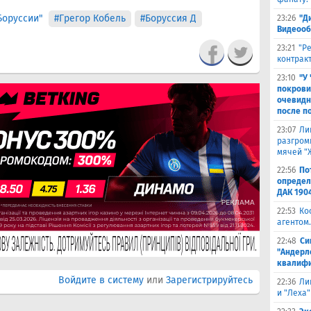
Боруссии"
#Грегор Кобель
#Боруссия Д
23:26
"Д
Видеооб
23:21
"Р
контракт
23:10
"У
покрови
очевидн
после п
23:07
Ли
разгроми
мячей "
22:56
По
определ
ДАК 190
22:53
Ко
агентом.
22:48
Си
"Андерл
квалифи
Войдите в систему
или
Зарегистрируйтесь
22:36
Ли
и "Леха"