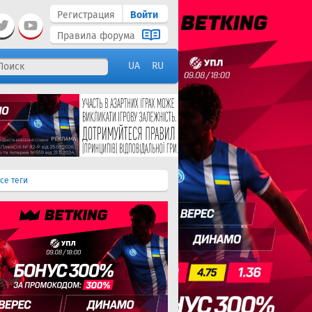
Регистрация
Войти
Правила форума
UA
RU
се теги