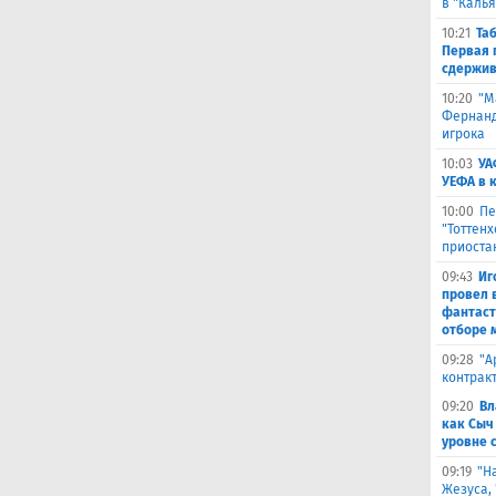
в "Каль
10:21
Та
Первая 
сдержив
10:20
"М
Фернанде
игрока
10:03
УА
УЕФА в 
10:00
Пе
"Тоттен
приоста
09:43
Иг
провел 
фантаст
отборе 
09:28
​"
контрак
09:20
Вл
как Сыч
уровне 
09:19
"Н
Жезуса,