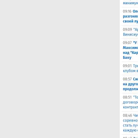
минимум
09:16
Ол
разгоня
своей л
09:09
"А
Винисиу
09:07
"У
Максимо
над "Кар
Баку
09:01
Тр
клубом в
08:57
См
на друг
продолж
08:51
"Т
договор
контрак
08:46
Чи
соревно
стать л
каждую 