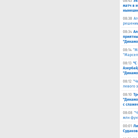
08:43
Эк
матч в 
нынешне
08:38
Аг
решении
08:34
Ал
приятны
"Динамо
08:14
"М
"Марселя
08:13
"С
Азербай
"Динамо
08:12
"Ч
левого 
08:10
Тр
"Динамо
с слаже
08:08
"Ч
млн фун
00:01
Ли
Судаков