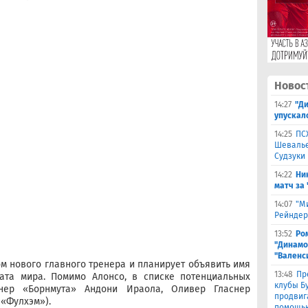
Новос
14:27
"Д
упускал
14:25
ПС
Шевалье
Судзуки
14:22
Ни
матч за
14:07
"М
Рейндер
13:52
Ро
"Динамо
"Валенс
ом нового главного тренера и планирует объявить имя
13:48
Пр
ата мира. Помимо Алонсо, в списке потенциальных
клубы Бу
енер «Борнмута» Андони Ираола, Оливер Гласнер
продвиг
(«Фулхэм»).
помощью