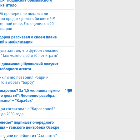
аря" подписала бразильского
ка Итало
А проверит, не пытался ли
но продать долю в бизнесе ЧМ
женной цене. Его оценили в 20
лларов
доров рассказал о своем плане
ий к мобилизации
улз заявил, что футбол сложнее
 "Там можно в 50 и 70 лет играть"
с-динамовец Шулянский получит
свободного агента
ик лично позвонил Родри и
его выбрать "Барсу"
паренко? За 1,5 миллиона нужно
1
то делать!": Леоненко разобрал
инамо" – "Карабах"
ри согласовал с "Барселоной"
 до 2030 года
олесье" подпишет очередного
ца – ганского центрбека Осекре
льдини перейдет из "Аталанты"