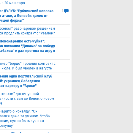
 в 20 млн евро
ег ДУЛУБ: "Рубчинский неплохо
1
л атаки, а Лонвейк далек от
учшей формы"
рсенал" разочарован решением
са продлить контракт с "Реалом"
 Пономаренко есть чуйка":
в похвалил "Динамо" за победу
абахом" и дал прогноз на игру в
енер "Бордо" продлил контракт с
 июле. И был уволен в августе
енил один португальский клуб
ой: украинец Лебеденко
ит карьеру в "Ароке"
оттенхэм" достиг устной
ённости с ван де Веном о новом
те
чарито о Роналду: "Он
вался даже за ужином. Чтобы
учшим, нужно быть лучшим
секунду"