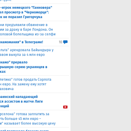
с-игрок немецкого "Ганновера"
ел просмотр в "Черноморце":
к не поразил Григорчука
уни предъявили обвинение в
ии за драку в баре Лондона. Он
головой болельщика из-за селфи
инамомания" в Телеграме!
10
ельта" арендовала Байындыра у
авом выкупа за 4 млн евро
инамо" прервало
рышную серию украинцев в
ках
тлетико" готов продать Сорлота
н евро. На замену ему хотят
лаховича
раинский нападающий
ся ассистом в матче Лиги
енций
рселона" готова заплатить за
ть больше 45 млн евро –
и" называет более высокую цену