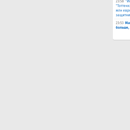
23:58
"И
"Тоттен
млн евр
защитни
23:53
Ма
больше,