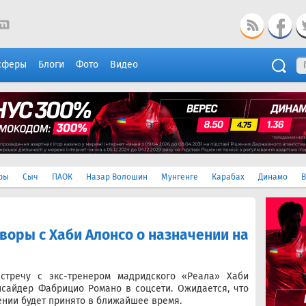
сферы
Блоги
Фото
Видео
ры
Сыч
ПАОК
Назар Волошин
Мунгенге
Карабах
Динамо
В
воры с Хаби Алонсо о назначении на
стречу с экс-тренером мадридского «Реала» Хаби
нсайдер Фабрицио Романо в соцсети. Ожидается, что
нии будет принято в ближайшее время.