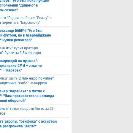
сперт: "Это был пока лучший
исполнении "Динамо" в
м сезоне"
ент: "Родри сообщил "Реалу" о
 перейти в "Барселону"
ександр БАБИЧ: "Это был
й футбол, но в Азербайджане
" нужен режиссер"
анСити" купит вратаря
" Рульи за 3,5 млн евро
 надеждой на лучшее".
джанские СМИ – о матче
" - "Карабах"
елси" за 19+2 млн евро покупает
защитника "Райо" Чаваррию
енер "Карабаха" о матче с
": "Нам противостояла команда
нной обороной"
елси" готов продать Гюсто за 75
тов
га Европы. "Бенфика" с ассистом
а разгромила "Хартс"