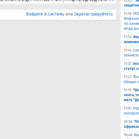
12:02
"З
защитни
Войдите в систему
или
Зарегистрируйтесь
11:56
УЕФ
Инфанти
по зани
млрд до
11:54
Фе
изменен
11:44
Ско
тенниса:
11:27
Эк
статус 
11:23
Фл
убедил 
11:19
"Ша
знать, ч
матч "Д
11:01
Род
контракт
10:56
"П
африкан
10:40
Ма