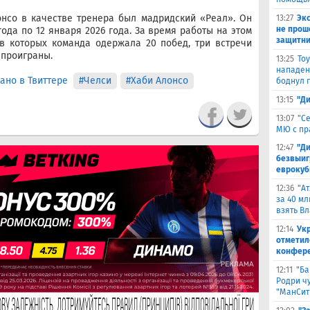
нсо в качестве тренера был мадридский «Реал». Он
13:27
Эк
не прош
ода по 12 января 2026 года. За время работы на этом
защитни
 в которых команда одержала 20 побед, три встречи
 проиграны.
13:25
То
нападен
ано в Твиттере
#Челси
#Хаби Алонсо
боднул 
13:15
"Д
13:07
"С
МЮ с пр
12:47
"Д
безвыиг
еврокуб
12:36
"А
за 40 мл
взять В
12:14
Ук
отметил
конфер
12:11
"Ба
Родри чу
"МанСит