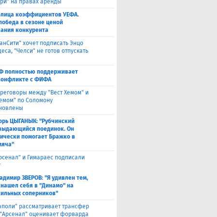
яри" на правах аренды
блица коэффициентов УЕФА.
победа в сезоне ценой
ания конкурента
анСити" хочет подписать Энцо
са, "Челси" не готов отпускать
Ф полностью поддерживает
конфликте с ФИФА
реговоры между "Вест Хемом" и
хемом" по Соломону
новлены
орь ЦЫГАНЫК: "Рубчинский
выдающийся поединок. Он
ически помогает Бражко в
мяча"
Арсенал" и Гимараес подписали
т
адимир ЗВЕРОВ: "Я удивлен тем,
 нашел себя в "Динамо" на
сильных соперников"
аполи" рассматривает трансфер
 "Арсенал" оценивает форварда