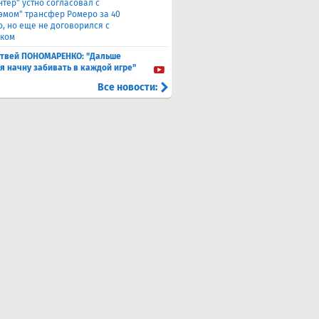
нтер" устно согласовал с
хэмом" трансфер Ромеро за 40
о, но еще не договорился с
ком
твей ПОНОМАРЕНКО: "Дальше
 я начну забивать в каждой игре"
Все новости: