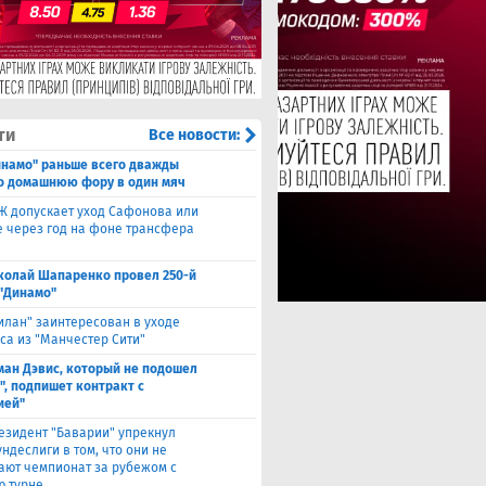
ти
Все новости:
инамо" раньше всего дважды
о домашнюю фору в один мяч
Ж допускает уход Сафонова или
 через год на фоне трансфера
колай Шапаренко провел 250-й
 "Динамо"
илан" заинтересован в уходе
са из "Манчестер Сити"
ман Дэвис, который не подошел
", подпишет контракт с
ией"
езидент "Баварии" упрекнул
ндеслиги в том, что они не
ают чемпионат за рубежом с
 турне