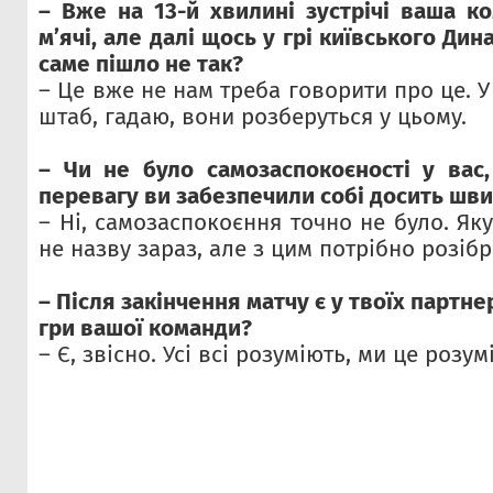
– Вже на 13-й хвилині зустрічі ваша к
м’ячі, але далі щось у грі київського Ди
саме пішло не так?
– Це вже не нам треба говорити про це. У
штаб, гадаю, вони розберуться у цьому.
– Чи не було самозаспокоєності у вас
перевагу ви забезпечили собі досить шв
– Ні, самозаспокоєння точно не було. Як
не назву зараз, але з цим потрібно розібр
– Після закінчення матчу є у твоїх партн
гри вашої команди?
– Є, звісно. Усі всі розуміють, ми це розум