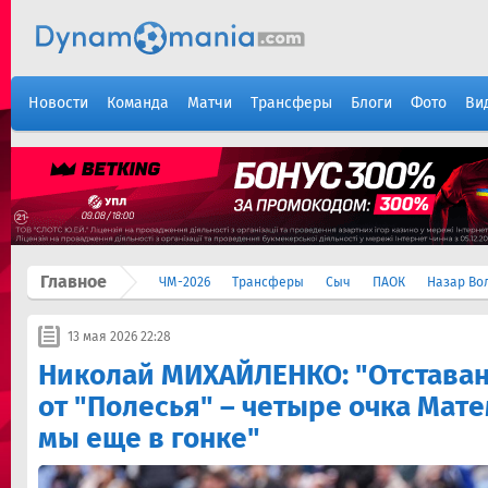
Новости
Команда
Матчи
Трансферы
Блоги
Фото
Ви
Главное
ЧМ-2026
Трансферы
Сыч
ПАОК
Назар Во
13 мая 2026 22:28
Николай МИХАЙЛЕНКО: "Отстава
от "Полесья" – четыре очка Мат
мы еще в гонке"