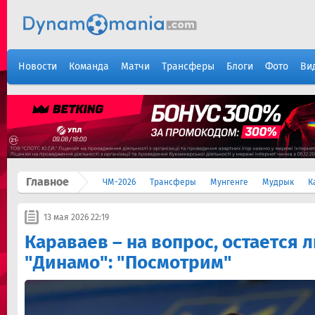
Новости
Команда
Матчи
Трансферы
Блоги
Фото
Ви
Главное
ЧМ-2026
Трансферы
Мунгенге
Мудрык
К
13 мая 2026 22:19
Караваев – на вопрос, остается л
"Динамо": "Посмотрим"