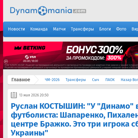
Новости
Команда
Матчи
Трансферы
Блоги
Фото
Ви
Главное
ЧМ-2026
Трансферы
Сыч
ПАОК
Назар Во
13 мая 2026 20:50
Руслан КОСТЫШИН: "У "Динамо"
футболиста: Шапаренко, Пихалено
центре Бражко. Это три игрока 
Украины"