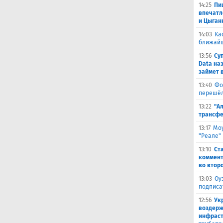
14:25
Пи
впечатл
и Цыган
14:03
Ка
ближай
13:56
Су
Data на
займет 
13:40
Фо
перешёл
13:22
"А
трансфе
13:17
Моу
"Реале"
13:10
Ст
коммент
во втор
13:03
Оу
подписа
12:56
Ук
воздерж
инфраст