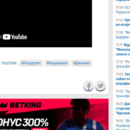
17:49
ПС
Торресо
17:43
Пр
во второ
17:36
"М
Барджи 
17:17
Муд
"Милана
своего 
17:13
"Ро
 YouTube
#Нещерет
#Караваев
#Динамо
трансфе
17:09
Эк
забил о
штрафно
17:02
"А
трансфе
16:57
Ди
стартов
"Букови
16:52
"Ф
Рашфорд