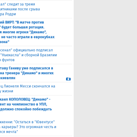
еал" следит за тремя
итниками после срыва
ра Родри
ий ВИРТ: "В матче против
" будет большая ротация.
я многие игроки "Динамо",
 не часто играли в еврокубках
зона"
рсенал" официально подписал
 "Ньюкасла" и сборной Бразилии
н фунтов
таву Ганиву уже подписался в
 на тренера "Динамо" и многих
 киевлян
ец Лионеля Месси скончался на
ду жизни
хаил КОПОЛОВЕЦ: "Динамо" -
ент на чемпионство в УПЛ,
 должно спокойно побеждать
ккенни: "Остаться в "Ювентусе"
а карьеры? Это огромная честь и
ся мечта"