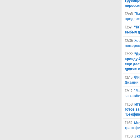
трубопр
неросси
12:45
"Б
предлож
12:41
"Та
выбыл д
12:36
Хо
номером
12:22
"Д
аренду 
еще дес
другие 
12:15
ФИ
Джанни 
12:12
"Ма
за хавбе
11:58
Ит
готов за
"Бенфик
11:52
Моу
трансфе
11:38
Эк