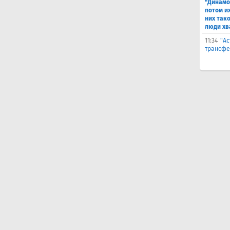
"Динамо
потом и
них тако
люди хв
11:34
"Ас
трансфе