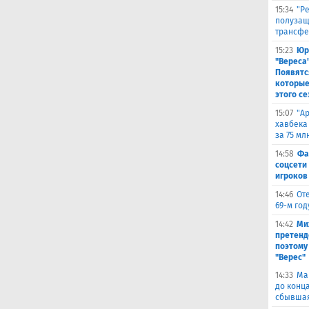
15:34
"Р
полузащ
трансфе
15:23
Юр
"Вереса
Появятс
которые
этого се
15:07
"А
хавбека
за 75 мл
14:58
Фа
соцсети
игроков
14:46
От
69-м го
14:42
Ми
претенд
поэтому
"Верес"
14:33
Ма
до конц
сбывшая