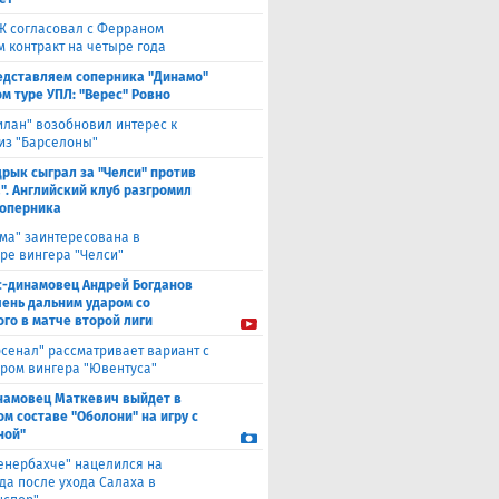
Ж согласовал с Ферраном
м контракт на четыре года
едставляем соперника "Динамо"
м туре УПЛ: "Верес" Ровно
илан" возобновил интерес к
из "Барселоны"
рык сыграл за "Челси" против
". Английский клуб разгромил
соперника
ма" заинтересована в
ре вингера "Челси"
с-динамовец Андрей Богданов
чень дальним ударом со
го в матче второй лиги
рсенал" рассматривает вариант с
ром вингера "Ювентуса"
намовец Маткевич выйдет в
ом составе "Оболони" на игру с
ной"
енербахче" нацелился на
а после ухода Салаха в