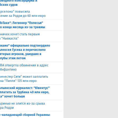
оводного консорциума и
йских судов
арселона" повысила
ение за Родри до 60 млн евро
ТоТаке": Легионер "Полесья"
о конца месяца из-за травмы
рничек хочет стать первым
 "Ньюкасла"
инамо" официально подтвердило
Алексея Гусева и перечислило
ятерых игроков, ушедших в
клубы этим летом
ФА отвергла обвинения в адрес
Инфантино
нчестер Сити" может заплатить
ка "Лилля" 135 млн евро
альянский журналист: "Ювентус"
платить за Трубина 40 млн евро,
а" хочет больше
ринью не злится из-за срыва
ра Родри
с-нападающий сборной Украины: