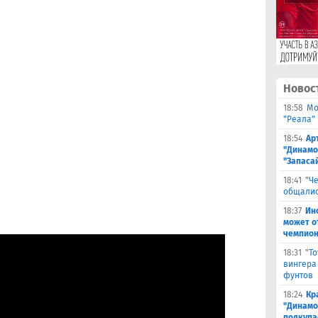
Новос
18:58
Мо
"Реала"
18:54
Ар
"Динамо
"Запаса
18:41
"Ч
общалис
18:37
Ин
может о
чемпион
18:31
"Т
вингера
фунтов
18:24
Кр
"Динамо"
подкупа