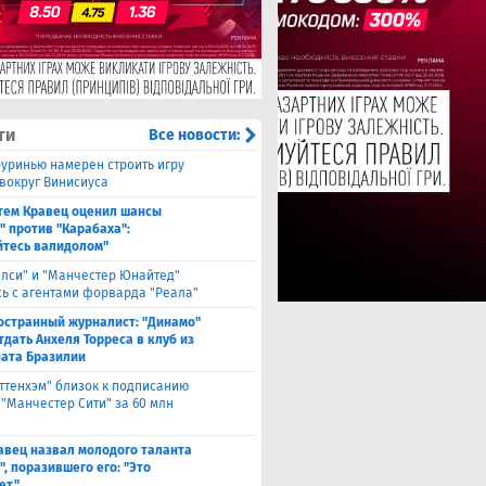
ти
Все новости:
уринью намерен строить игру
 вокруг Винисиуса
тем Кравец оценил шансы
" против "Карабаха":
йтесь валидолом"
елси" и "Манчестер Юнайтед"
ь с агентами форварда "Реала"
остранный журналист: "Динамо"
тдать Анхеля Торреса в клуб из
ата Бразилии
оттенхэм" близок к подписанию
 "Манчестер Сити" за 60 млн
авец назвал молодого таланта
, поразившего его: "Это
ет"