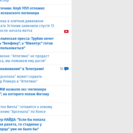
нспор"
точник: Клуб УПЛ отложил
 испанского легионера
рока в элитном дивизионе
ата Эстонии заменили спустя 13
после начала матча
льянская пресса: Трубин хочет
ь "Бенфику", а "Ювентус" готов
спользоваться"
меоне: "Атлетико" не продаст
са, мы поможем ему расти"
инамомания" в Телеграме!
10
арселона" может сорвать
р Ромеро в "Атлетико"
СМИ назвали экс-легионера
", на которого похож Фатаву
стон Вилла" готовится к новому
ению "Арсенала" по Консе
тр НАЙДА: "Если бы попала
я ракета, то стадиона у
орца" уже не было бы"