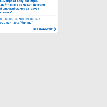
вцы играют одну-две игры,
х найти никто не может. Потом от
й ряд ошибок, что за голову
атаются"
тон Вилла" заинтересована в
ре защитника "Милана"
Все новости: