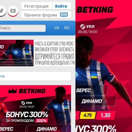
Регистрация
Войти
Правила форума
UA
RU
еги