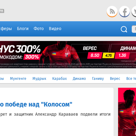
сферы
Блоги
Фото
Видео
ры
Мунгенге
Мудрык
Карабах
Динамо
Ганиву
Верес
Все т
о победе над "Колосом"
рет и защитник Александр Караваев подвели итоги