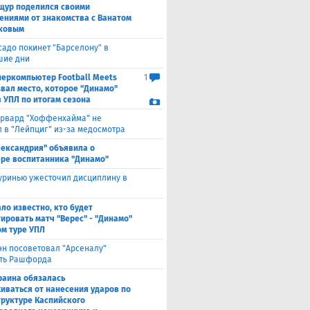
щур поделился своими
ениями от знакомства с Ванатом
ковым
садо покинет "Барселону" в
шие дни
перкомпьютер Football Meets
1
звал место, которое "Динамо"
в УПЛ по итогам сезона
рвард "Хоффенхайма" не
 в "Лейпциг" из-за медосмотра
лександрия" объявила о
ре воспитанника "Динамо"
ринью ужесточил дисциплину в
ало известно, кто будет
ировать матч "Верес" - "Динамо"
ом туре УПЛ
эн посоветовал "Арсеналу"
ть Рашфорда
раина обязалась
иваться от нанесения ударов по
руктуре Каспийского