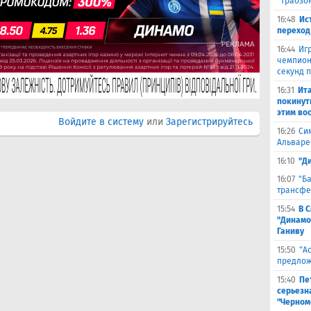
"Трабзо
16:48
Ис
переход
16:44
Иг
чемпион
секунд 
16:31
Ита
покинут
этим во
Войдите в систему
или
Зарегистрируйтесь
16:26
Си
Альваре
16:10
"Д
16:07
"Б
трансфе
15:54
В 
"Динамо
Ганиву
15:50
"А
предлож
15:40
Пе
серьезна
"Черном