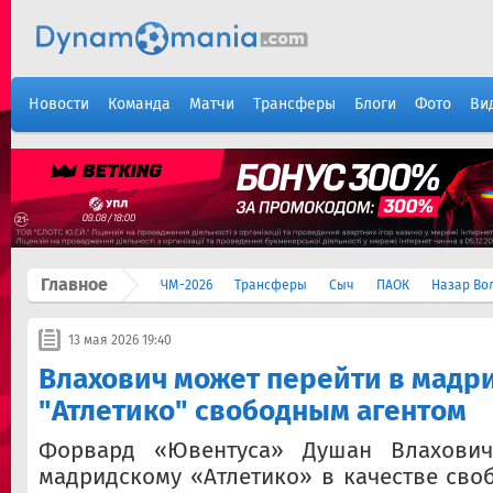
Новости
Команда
Матчи
Трансферы
Блоги
Фото
Ви
Главное
ЧМ-2026
Трансферы
Сыч
ПАОК
Назар Во
13 мая 2026 19:40
Влахович может перейти в мадр
"Атлетико" свободным агентом
Форвард «Ювентуса» Душан Влахови
мадридскому «Атлетико» в качестве своб