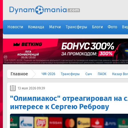
Новости
Команда
Матчи
Трансферы
Блоги
Фото
Ви
Главное
ЧМ-2026
Трансферы
Сыч
ПАОК
Назар Во
13 мая 2026 09:39
"Олимпиакос" отреагировал на с
интересе к Сергею Реброву