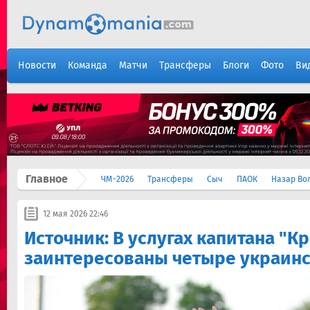
Новости
Команда
Матчи
Трансферы
Блоги
Фото
Ви
Главное
ЧМ-2026
Трансферы
Сыч
ПАОК
Назар Во
12 мая 2026 22:46
Источник: В услугах капитана "К
заинтересованы четыре украинс