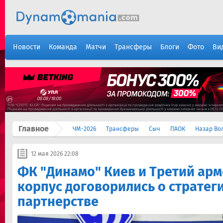
Новости
Команда
Матчи
Трансферы
Блоги
Фото
Ви
Главное
ЧМ-2026
Трансферы
Сыч
ПАОК
Назар Во
12 мая 2026 22:08
ФК "Динамо" Киев и Третий ар
корпус договорились о стратег
партнерстве