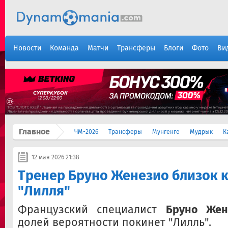
Новости
Команда
Матчи
Трансферы
Блоги
Фото
Ви
Главное
ЧМ-2026
Трансферы
Мунгенге
Мудрык
К
12 мая 2026 21:38
Тренер Бруно Женезио близок к
"Лилля"
Французский специалист
Бруно Жен
долей вероятности покинет "Лилль".