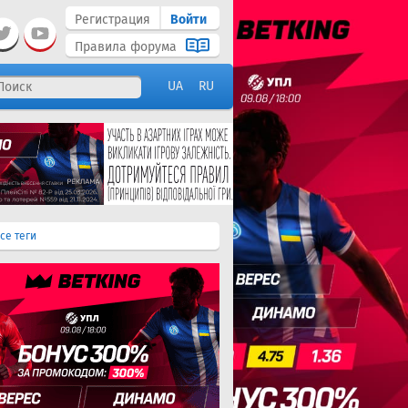
Регистрация
Войти
Правила форума
UA
RU
се теги