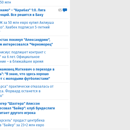
 50 млн
намо" – "Карабах" 1:0. Лига
65
нций. Все решится в Баку
Ж за 50 млн евро купил Аклиуша
о". Хавбек подписал 5-летний
т
стак покинул "Александрию",
м интересовался "Черноморец"
нисиус подпишет контракт с
" на 6 лет. Официальное
ние – в ближайшее время
намовец Маткевич о переходе в
": "Я знаю, что здесь хорошо
т с молодыми футболистами"
арса" практически отказалась от
са. Форвард останется в
о"
нгер "Шахтера" Алиссон
есовал "Байер": клуб Бундеслиги
итает другого игрока
арсель" продаст центрбека
 "Байер" за 23+2 млн евро