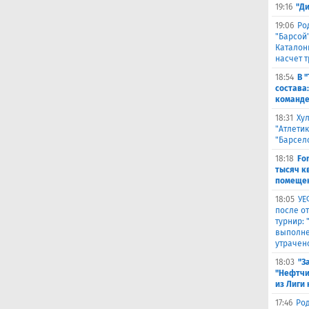
19:16
"Д
19:06
Ро
"Барсой"
Каталон
насчет 
18:54
В 
состава
команде
18:31
Ху
"Атлетик
"Барсел
18:18
Fo
тысяч к
помещен
18:05
УЕ
после о
турнир:
выполне
утрачен
18:03
"З
"Нефтчи
из Лиги
17:46
Род