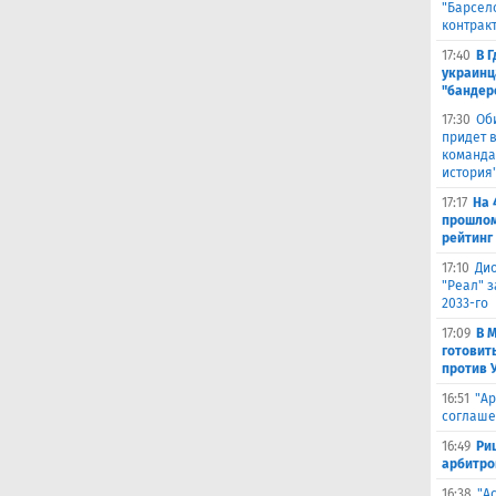
"Барсел
контрак
17:40
В 
украинц
"бандер
17:30
Об
придет в
команда,
история
17:17
На 
прошлом
рейтинг
17:10
Ди
"Реал" з
2033-го
17:09
В 
готовит
против 
16:51
"Ар
соглаше
16:49
Ри
арбитро
16:38
"А