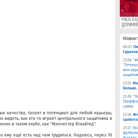
Новос
00:01
Ли
Судаков
23:58
"И
"Тоттен
млн евр
защитни
23:53
Ма
больше,
23:38
"Л
Траффор
сумму
ые качества, талант и потенциал для любой карьеры,
23:28
Иг
о видеть, как кто-то играет центрального защитника в
сработа
бенно в таком клубе, как "Манчестер Юнайтед".
23:27
Ле
футболк
о ему ещё есть над чем трудиться. Надеюсь, через 10
фанату: 