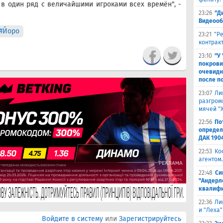
я в один ряд с величайшими игроками всех времён", -
23:26
"Д
Видеооб
#Йоро
23:21
"Р
контракт
23:10
"У
покрови
очевидн
после п
23:07
Ли
разгроми
мячей "
22:56
По
определ
ДАК 190
22:53
Ко
агентом.
22:48
Си
"Андерл
квалифи
22:36
Ли
и "Леха"
Войдите в систему
или
Зарегистрируйтесь