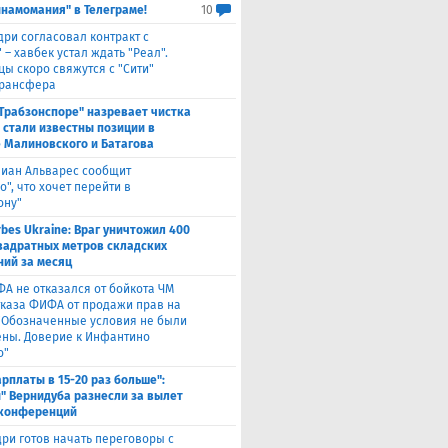
инамомания" в Телеграме!
10
дри согласовал контракт с
 – хавбек устал ждать "Реал".
цы скоро свяжутся с "Сити"
трансфера
"Трабзонспоре" назревает чистка
: стали известны позиции в
 Малиновского и Батагова
лиан Альварес сообщит
о", что хочет перейти в
ону"
rbes Ukraine: Враг уничтожил 400
вадратных метров складских
ий за месяц
ФА не отказался от бойкота ЧМ
тказа ФИФА от продажи прав на
 "Обозначенные условия не были
ны. Доверие к Инфантино
о"
арплаты в 15-20 раз больше":
" Вернидуба разнесли за вылет
 конференций
ри готов начать переговоры с