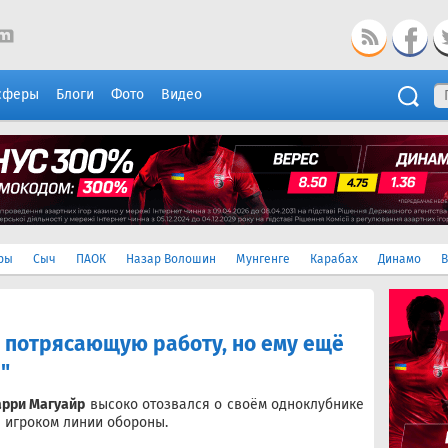
сферы
Блоги
Фото
Видео
ры
Сыч
ПАОК
Назар Волошин
Мунгенге
Карабах
Динамо
В
т потрясающую работу, но ему ещё
"
арри Магуайр
высоко отозвался о своём одноклубнике
я игроком линии обороны.