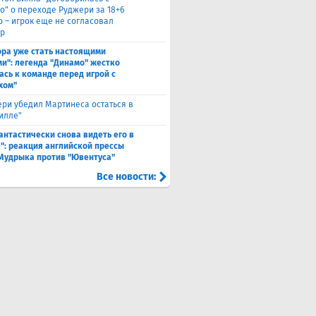
о" о переходе Руджери за 18+6
о – игрок еще не согласовал
р
ора уже стать настоящими
и": легенда "Динамо" жестко
ась к команде перед игрой с
хом"
ри убедил Мартинеса остаться в
Вилле"
антастически снова видеть его в
": реакция английской прессы
 Мудрыка против "Ювентуса"
Все новости: