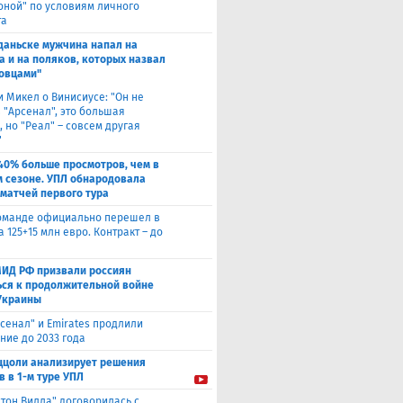
оной" по условиям личного
та
Гданьске мужчина напал на
а и на поляков, которых назвал
овцами"
и Микел о Винисиусе: "Он не
 "Арсенал", это большая
 но "Реал" – совсем другая
"
40% больше просмотров, чем в
 сезоне. УПЛ обнародовала
 матчей первого тура
оманде официально перешел в
а 125+15 млн евро. Контракт – до
МИД РФ призвали россиян
ься к продолжительной войне
Украины
сенал" и Emirates продлили
ние до 2033 года
ццоли анализирует решения
в в 1-м туре УПЛ
стон Вилла" договорилась с