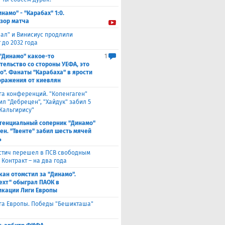
инамо" - "Карабах" 1:0.
зор матча
еал" и Винисиус продлили
 до 2032 года
 "Динамо" какое-то
1
тельство со стороны УЕФА, это
о". Фанаты "Карабаха" в ярости
оражения от киевлян
га конференций. "Копенгаген"
л "Дебрецен", "Хайдук" забил 5
Жальгирису"
тенциальный соперник "Динамо"
ен. "Твенте" забил шесть мячей
4
стич перешел в ПСВ свободным
 Контракт – на два года
кан отомстил за "Динамо".
ехт" обыграл ПАОК в
кации Лиги Европы
га Европы. Победы "Бешикташа"