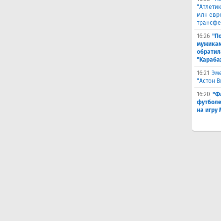
"Атлетик
млн евр
трансфе
16:26
"П
мужикам
обратил
"Караба
16:21
Эме
"Астон 
16:20
"Ф
футболе
на игру