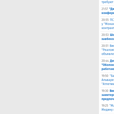
требуют
21:57
"Ди
конфере
20:55
ПС
у "Монак
контрак
20:53
Шо
хавбеко
20:51
Ви
"Реалом
объявле
20:44
Ди
"Оболонь
работаю
19:50
"Б
Альваре
"Атлетик
19:30
Ви
заинтер
предпоч
19:25
"М
Медину в