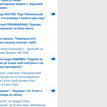
с-арбитр ФИФА
ентировал момент с падением
ренко
орь КОСТЮК: "Еще Лобановский
7
, что команда строится два года"
твей ПОНОМАРЕНКО: "Хорошо,
выиграли, но было много
а Европы. "Университатя"
ка сыграла вничью с ​КуПС
антьяго Бернабеу" – фаворит на
ние финала ЧМ-2030
ександр ХАЦКЕВИЧ: "Гуцуляк не
1
ал до конца свой контракт и не
уку президенту"
арса" отменила товарищеский
Марокко из-за миграционного
 в Сеуте. Клуб должен был
 4,5 млн евро
инамо" - "Карабах" 1:0. Отчет о
2
Победа на жилах
илан" не продал Леау
сараю" за 35 млн евро. Итальянцы