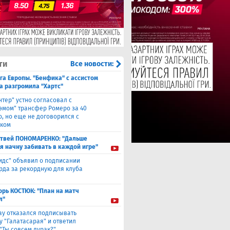
ти
Все новости:
га Европы. "Бенфика" с ассистом
а разгромила "Хартс"
нтер" устно согласовал с
хэмом" трансфер Ромеро за 40
о, но еще не договорился с
ком
твей ПОНОМАРЕНКО: "Дальше
 я начну забивать в каждой игре"
идс" объявил о подписании
да за рекордную для клуба
орь КОСТЮК: "План на матч
л"
ау отказался подписывать
у "Галатасарая" и ответил
"Ты совсем дурак?"