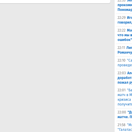
22:33
Эк
прокомм
Понома
22:29
Иг
говорил
22:22
Ма
что мы 
ошибок"
22:11
Лиг
Романчу
22:10
"С
проведе
22:03
Ал
доработ
пожал р
22:01
"Б
матч в 
кризиса
получить
22:00
"Д
матче. 
21:58
"М
"Галата