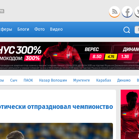
сферы
Блоги
Фото
Видео
ры
Сыч
ПАОК
Назар Волошин
Мунгенге
Карабах
Динамо
В
отически отпраздновал чемпионство