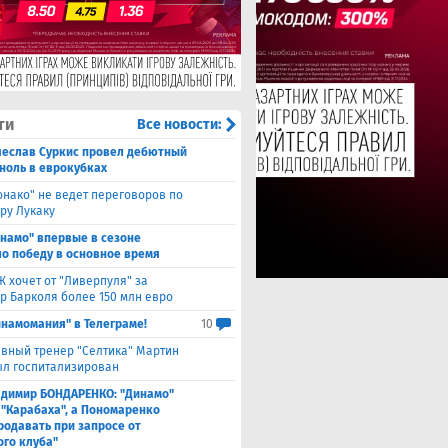
ти
Все новости:
чеслав Суркис провел дебютный
 ноль в еврокубках
нако" не ведет переговоров по
ру Лукаку
намо" впервые в сезоне
о победу в основное время
 хочет от "Ливерпуля" за
р Барколя более 150 млн евро
инамомания" в Телеграме!
10
авный тренер "Селтика" Мартин
ыл госпитализирован
адимир БОНДАРЕНКО: "Динамо"
 "Карабаха", а Пономаренко
родавать при запросе от
ого клуба"