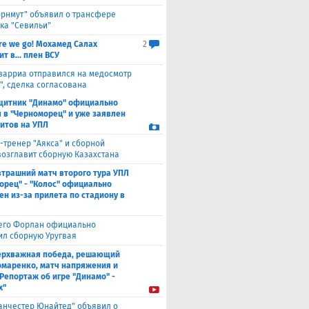
орнмут" объявил о трансфере
ка "Севильи"
re we go! Мохамед Салах
2
т в... плен ВСУ
варриа отправился на медосмотр
", сделка согласована
щитник "Динамо" официально
 в "Черноморец" и уже заявлен
ситов на УПЛ
-тренер "Аякса" и сборной
возглавит сборную Казахстана
втрашний матч второго тура УПЛ
орец" - "Колос" официально
ен из-за прилета по стадиону в
его Форлан официально
ил сборную Уругвая
ерхважная победа, решающий
омаренко, матч напряжения и
 Репортаж об игре "Динамо" -
х"
анчестер Юнайтед" объявил о