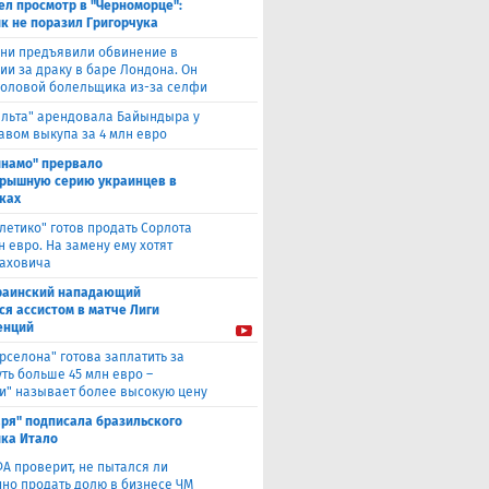
ел просмотр в "Черноморце":
к не поразил Григорчука
уни предъявили обвинение в
ии за драку в баре Лондона. Он
головой болельщика из-за селфи
ельта" арендовала Байындыра у
авом выкупа за 4 млн евро
инамо" прервало
рышную серию украинцев в
ках
тлетико" готов продать Сорлота
н евро. На замену ему хотят
лаховича
раинский нападающий
ся ассистом в матче Лиги
енций
рселона" готова заплатить за
ть больше 45 млн евро –
и" называет более высокую цену
аря" подписала бразильского
ка Итало
А проверит, не пытался ли
но продать долю в бизнесе ЧМ