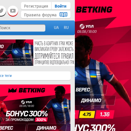
Регистрация
Войти
Правила форума
UA
RU
се теги