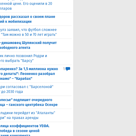
женной цене. Его оценили в 20
лларов
доров рассказал о своем плане
ий к мобилизации
улз заявил, что футбол сложнее
 "Там можно в 50 и 70 лет играть"
с-динамовец Шулянский получит
свободного агента
ик лично позвонил Родри и
его выбрать "Барсу"
паренко? За 1,5 миллиона нужно
1
то делать!": Леоненко разобрал
инамо" – "Карабах"
ри согласовал с "Барселоной"
 до 2030 года
олесье" подпишет очередного
ца – ганского центрбека Осекре
льдини перейдет из "Аталанты"
яри" на правах аренды
блица коэффициентов УЕФА.
победа в сезоне ценой
ания конкурента