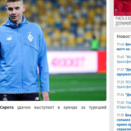
Новос
17:49
Вя
матч на
17:45
"Мо
трансфе
17:37
"Ди
одержал
17:35
ПСЖ
трансфе
17:34
"Д
17:30
Гл
Сирота
удачно выступает в аренде за турецкий
О'Нил б
17:19
Вл
сильнее
нужно п
серьезн