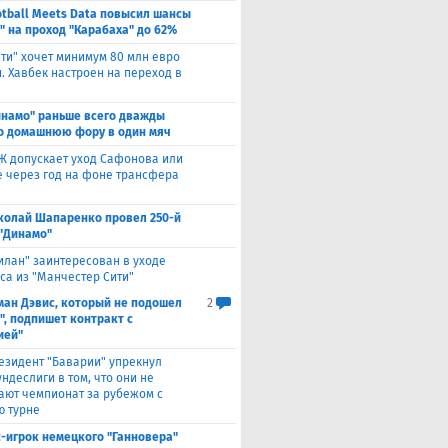
otball Meets Data повысил шансы
" на проход "Карабаха" до 62%
ити" хочет минимум 80 млн евро
. Хавбек настроен на переход в
инамо" раньше всего дважды
о домашнюю фору в один мяч
Ж допускает уход Сафонова или
 через год на фоне трансфера
колай Шапаренко провел 250-й
 "Динамо"
илан" заинтересован в уходе
са из "Манчестер Сити"
ман Дэвис, который не подошел
2
", подпишет контракт с
ией"
езидент "Баварии" упрекнул
ндеслиги в том, что они не
ают чемпионат за рубежом с
 турне
с-игрок немецкого "Ганновера"