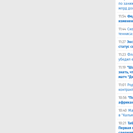
по зани
млрд до
11:54
Фе
изменен
11:44
Ско
тенниса:
11:27
Эк
статус 
11:23
Фл
убедил 
11:19
"Ша
знать, ч
матч "Д
11:01
Род
контракт
10:56
"П
африкан
10:40
Ма
в "Каль
10:21
Та
Первая 
сдержив