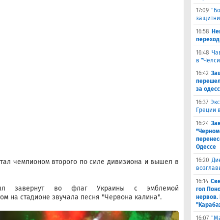
17:09
"Б
защитни
16:58
He
переходи
16:48
Ча
в "Челси
16:42
За
перешел
за одес
16:37
Экс
Греции 
16:24
За
"Черном
перенес
Одессе
16:20
Ди
 стал чемпионом второго по силе дивизиона и вышел в
возглав
16:14
Св
ыл завернут во флаг Украины с эмблемой
гол Пон
ом на стадионе звучала песня "Червона калина".
нервов.
"Караба
16:07
"М