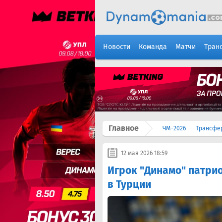
Новости
Команда
Матчи
Тран
Главное
ЧМ-2026
Трансфе
12 мая 2026 18:59
Игрок "Динамо" патри
в Турции