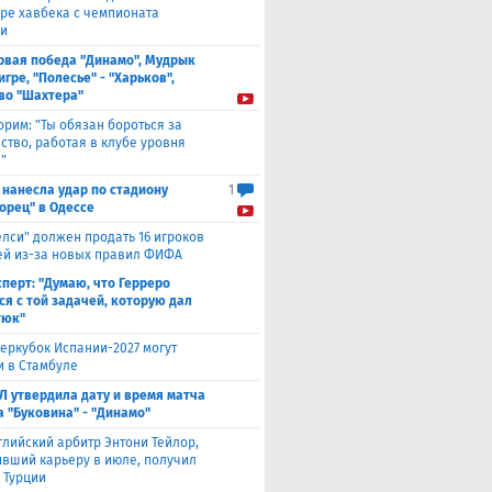
ре хавбека с чемпионата
и
рвая победа "Динамо", Мудрык
игре, "Полесье" - "Харьков",
во "Шахтера"
орим: "Ты обязан бороться за
ство, работая в клубе уровня
"
 нанесла удар по стадиону
1
орец" в Одессе
елси" должен продать 16 игроков
ней из-за новых правил ФИФА
сперт: "Думаю, что Герреро
ся с той задачей, которую дал
тюк"
еркубок Испании-2027 могут
и в Стамбуле
Л утвердила дату и время матча
а "Буковина" - "Динамо"
глийский арбитр Энтони Тейлор,
вший карьеру в июле, получил
 Турции