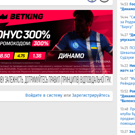
14:53
Fo
"Динамо
14:44
"С
за Родри
"Барсу"
14:27
"Д
упускал
14:25
ПС
Шевалье
Судзуки
14:22
Ни
матч за
14:07
"М
Рейндер
13:52
Ро
Войдите в систему
или
Зарегистрируйтесь
"Динамо
"Валенс
13:48
Пр
клубы Бу
продвиг
помощью
13:27
Эк