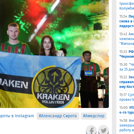
трансфе
Колумби
15:54
Пе
снова в 
лидерст
15:43
Ам
чемпион
"Милана
15:33
РФ
"Черном
15:30
"Ч
за 25 д
15:22
Эк
справил
ему Кос
15:17
Суп
провест
15:00
УП
4-го тур
роты в Instagram
#Александр Сирота
#Амедспор
14:58
Ан
заверши
работу в