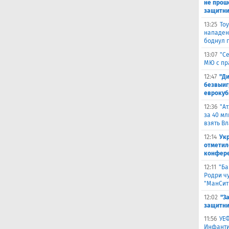
не прош
защитни
13:25
То
нападен
боднул 
13:07
"С
МЮ с пр
12:47
"Д
безвыиг
еврокуб
12:36
"А
за 40 мл
взять В
12:14
Ук
отметил
конфер
12:11
"Ба
Родри чу
"МанСит
12:02
"З
защитни
11:56
УЕФ
Инфанти