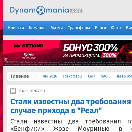
Новости
Команда
Матчи
Трансферы
Блоги
Фото
Ви
Главное
ЧМ-2026
Трансферы
Сыч
ПАОК
Назар Во
11 мая 2026 22:11
Стали известны два требовани
случае прихода в "Реал"
Стали известны два требования г
«Бенфики» Жозе Моуринью в с