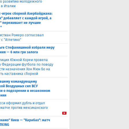
по развитию молодёжного
 в Италии
с-игрок сборной Азербайджана:
х" добавляет с каждой игрой, а
" переживает не лучшие
"
истиан Ромеро согласовал
 с "Атлетико"
ьге Стефанишиной избрали меру
ния — 6 млн грн залога
лиция Южной Кореи провела
в Федерации футбола по поводу
сти назначения Хон Мюн Бо на
ть наставника сборной
вшему командующему
кой Воздушных сил ВСУ
и о подозрении в незаконном
ении
сси оформил дубль и отдал
в матче против мексиканского
намо" Киев — "Карабах": матч
ETKING