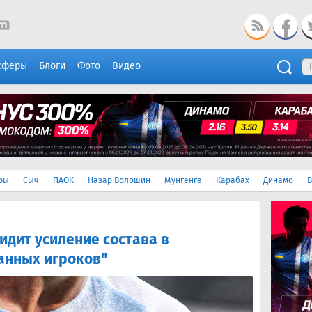
сферы
Блоги
Фото
Видео
ры
Сыч
ПАОК
Назар Волошин
Мунгенге
Карабах
Динамо
В
идит усиление состава в
анных игроков"