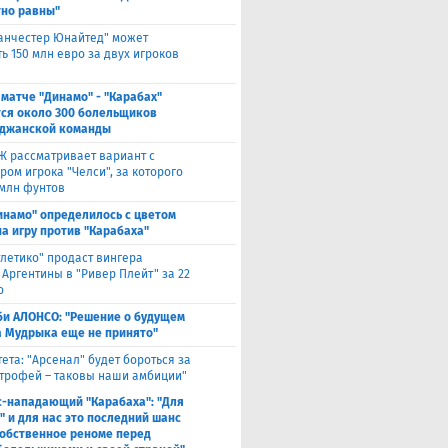
но равны"
анчестер Юнайтед" может
ь 150 млн евро за двух игроков
 матче "Динамо" - "Карабах"
ся около 300 болельщиков
джанской команды
Ж рассматривает вариант с
ом игрока "Челси", за которого
 млн фунтов
инамо" определилось с цветом
а игру против "Карабаха"
тлетико" продаст вингера
 Аргентины в "Ривер Плейт" за 22
о
би АЛОНСО: "Решение о будущем
 Мудрыка еще не принято"
тета: "Арсенал" будет бороться за
трофей – таковы наши амбиции"
с-нападающий "Карабаха": "Для
" и для нас это последний шанс
собственное реноме перед