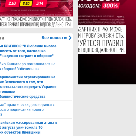
ти
Все новости:
ья БЛИЗНЮК: "В Люблине многое
висеть от того, насколько
" надежно сыграет в обороне"
био Каннаваро пожаловался на
в сборной Узбекистана
Еврокомиссии отреагировали на
ие Зеленского о том, что
ы отказались передать Украине
тельные
баллистические средства
ал" практически договорился с
сом о подписании нового
та
ссийская массированная атака в
5 августа уничтожила 10
их объектов Киевщины