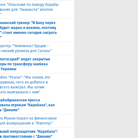
вен: "Опасения по поводу борьбы
вание для "Ньюкасла" вполне
"
раинский тренер: "В Баку через
будет жарко и влажно, поэтому
" стоит именно сегодня сыграть
"
рагер: "Чемпионат Турции –
 низкий уровень для Салаха"
алатасарай" ведет закрытые
оры по трансферу хавбека
 Украины
вбек "Реала": "Мы знаем, кто
оуринью, чего он добился и
 всего выиграл. Мы хотим
ать выигрывать с ним"
ербайджанская пресса
овала игрокам "Карабаха", как
ь "Динамо"
ло Муани пошел на финансовые
 для возвращения в "Ювентус"
вший полузащитник "Карабаха":
в противостоянии с "Динамо"