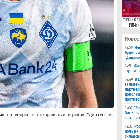
Новос
14:59
Ил
будет за
"Динамо
14:51
Фа
"крота" 
14:40
В 
заявлен
партнер
дополни
противо
14:37
"Ре
Винисиу
ил на вопрос о возвращении игроков "Динамо" из
контрак
14:32
Ро
ночь на 
складск