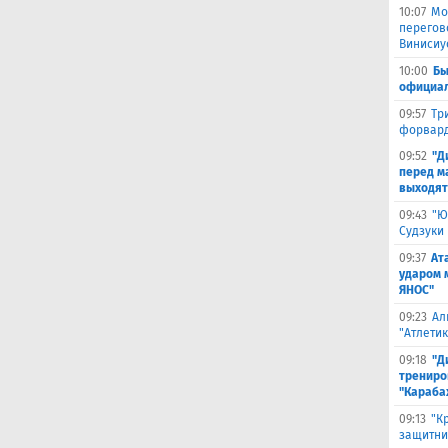
10:07
Мо
перегов
Винисиу
10:00
Бы
официал
09:57
Тр
форвард
09:52
"Д
перед м
выходят
09:43
"Ю
Судзуки
09:37
Ат
ударом 
ЯНОС"
09:23
Ал
"Атлети
09:18
"Д
трениро
"Караба
09:13
"К
защитни