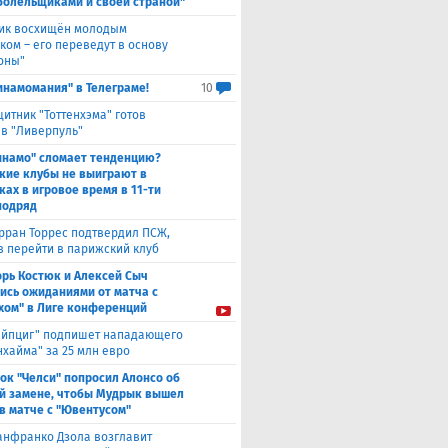
болельщиками и своей страной"
ик восхищён молодым
ком – его переведут в основу
оны"
инамомания" в Телеграме!
10
итник "Тоттенхэма" готов
 в "Ливерпуль"
инамо" сломает тенденцию?
кие клубы не выиграют в
ках в игровое время в 11-ти
подряд
рран Торрес подтвердил ПСЖ,
в перейти в парижский клуб
орь Костюк и Алексей Сыч
ись ожиданиями от матча с
хом" в Лиге конференций
ейпциг" подпишет нападающего
хайма" за 25 млн евро
ок "Челси" попросил Алонсо об
й замене, чтобы Мудрык вышел
 в матче с "Ювентусом"
нфранко Дзола возглавит