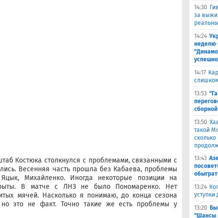
14:30
Ги
за выжи
реальны
14:24
Ук
неделю 
"Динамо
успешно
14:17
Кар
слишком
13:53
"Г
перегов
сборной
13:50
Ха
такой М
сколько
продолж
13:43
Аз
 штаб Костюка столкнулся с проблемами, связанными с
посовет
лись. Весенняя часть прошла без Кабаева, проблемы
обыграт
 Яцык, Михайленко. Иногда некоторые позиции на
рыты. В матче с ЛНЗ не было Пономаренко. Нет
13:24
Ко
битых мячей. Насколько я понимаю, до конца сезона
уступки
 но это не факт. Точно такие же есть проблемы у
13:20
Бы
"Шансы 