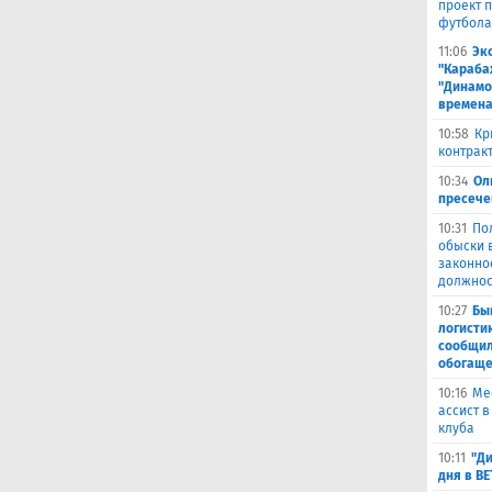
проект 
футбола
11:06
Эк
"Караба
"Динамо
времена
10:58
Кр
контракт
10:34
Ол
пресече
10:31
По
обыски 
законно
должнос
10:27
Бы
логисти
сообщил
обогащ
10:16
Ме
ассист 
клуба
10:11
"Ди
дня в B