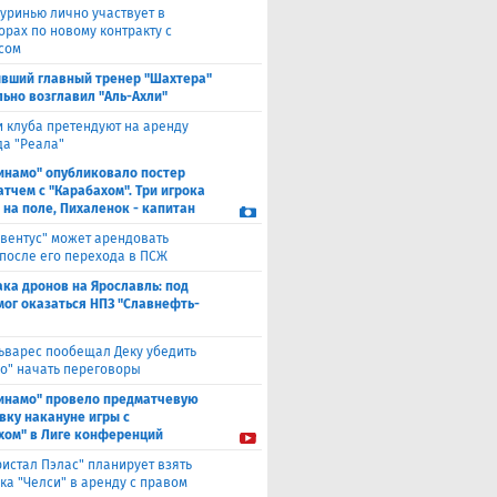
уринью лично участвует в
орах по новому контракту с
сом
вший главный тренер "Шахтера"
ьно возглавил "Аль-Ахли"
и клуба претендуют на аренду
а "Реала"
инамо" опубликовало постер
атчем с "Карабахом". Три игрока
 на поле, Пихаленок - капитан
вентус" может арендовать
 после его перехода в ПСЖ
ака дронов на Ярославль: под
мог оказаться НПЗ "Славнефть-
ьварес пообещал Деку убедить
ко" начать переговоры
инамо" провело предматчевую
вку накануне игры с
хом" в Лиге конференций
ристал Пэлас" планирует взять
ка "Челси" в аренду с правом