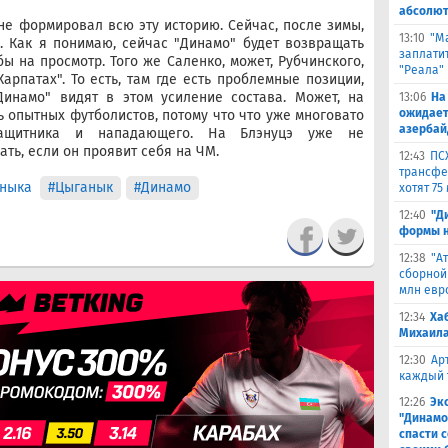
абсолют
не формировал всю эту историю. Сейчас, после зимы,
13:10
"М
 Как я понимаю, сейчас "Динамо" будет возвращать
заплатит
ы на просмотр. Того же Саленко, может, Рубчинского,
"Реала"
арпатах". То есть, там где есть проблемные позиции,
Динамо" видят в этом усиление состава. Может, на
13:06
На
ожидает
ь опытных футболистов, потому что что уже многовато
азербай
защитника и нападающего. На Блэнуцэ уже не
ать, если он проявит себя на ЧМ.
12:43
ПС
трансфер
аныка
#Цыганык
#Динамо
хотят 75
12:40
"Д
формы н
12:38
"А
сборной
млн евр
12:34
Ха
Михаила
12:30
Ар
каждый 
12:26
Эк
"Динамо
спасти 