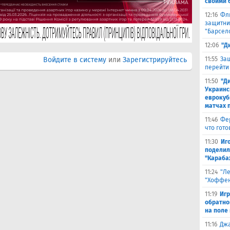
своими 
12:16
Фл
защитни
"Барсел
12:06
"Д
Войдите в систему
или
Зарегистрируйтесь
11:55
Защ
перейти
11:50
"Д
Украинс
еврокуб
матчах 
11:46
Фе
что гото
11:30
Иг
поделил
"Караба
11:24
"Л
"Хоффен
11:19
Игр
обратно
на поле
11:16
Джа