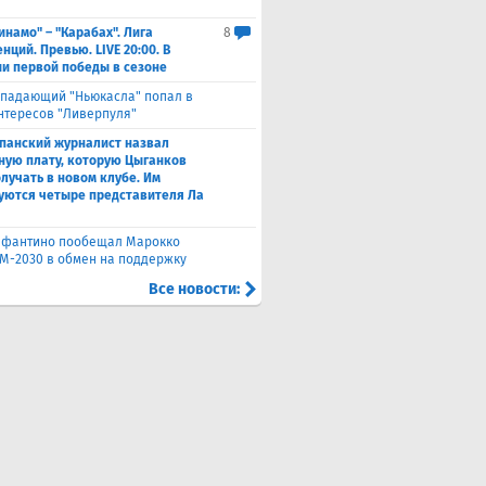
инамо" – "Карабах". Лига
8
ций. Превью. LIVE 20:00. В
и первой победы в сезоне
падающий "Ньюкасла" попал в
нтересов "Ливерпуля"
панский журналист назвал
ную плату, которую Цыганков
олучать в новом клубе. Им
уются четыре представителя Ла
фантино пообещал Марокко
М-2030 в обмен на поддержку
Все новости: