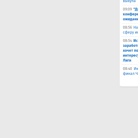
выкупа
09:09
"Д
конферен
ожидани
08:56
На
сферу и
08:54
Ис
заработ
хочет п
интерес
Лиги
08:40
Ин
финал Ч