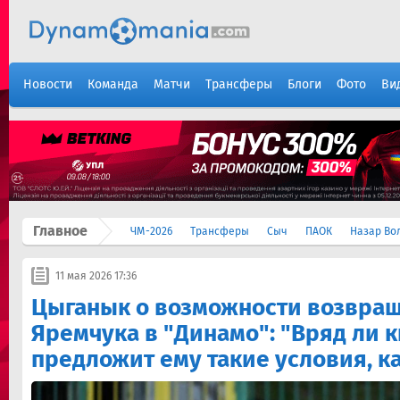
Новости
Команда
Матчи
Трансферы
Блоги
Фото
Ви
Главное
ЧМ-2026
Трансферы
Сыч
ПАОК
Назар Во
11 мая 2026 17:36
Цыганык о возможности возвра
Яремчука в "Динамо": "Вряд ли 
предложит ему такие условия, ка