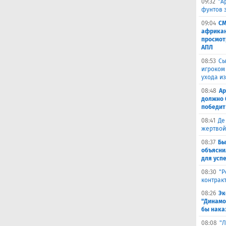
09:32
"А
фунтов 
09:04
СМ
африкан
просмот
АПЛ
08:53
Сы
игроком
ухода и
08:48
Ар
должно 
победит
08:41
Де
жертвой
08:37
Бы
объясни
для успе
08:30
"Р
контрак
08:26
Эк
"Динамо
бы наказ
08:08
"Л