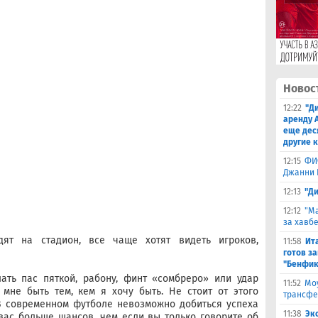
Новос
12:22
"Д
аренду 
еще дес
другие 
12:15
ФИ
Джанни 
12:13
"Д
12:12
"Ма
за хавбе
дят на стадион, все чаще хотят видеть игроков,
11:58
Ит
готов за
"Бенфик
ать пас пяткой, рабону, финт «сомбреро» или удар
11:52
Моу
 мне быть тем, кем я хочу быть. Не стоит от этого
трансфе
 В современном футболе невозможно добиться успеха
11:38
Эк
 вас больше шансов, чем если вы только говорите об