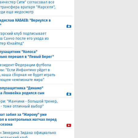
анчестер Сити" согласовал все
 трансфера вратаря "Марселя",
еди еще медосмотр
адислав КАБАЕВ: "Вернулся в
"
тарский клуб подписывает
а Санчо после его ухода из
тер Юнайтед"
лузащитник "Колоса"
ьно перешел в "Левый Берег"
езидент Федерации футбола
ны: "Если Инфантино уйдет в
, наша сборная не будет играть
ующем чемпионате мира"
полузащитника "Динамо"
а Лонвейка родился сын
ери: "Манчини - большой тренер,
 - тоже отличный выбор"
нат забил за "Жирону" уже
гол в контрольных матчах перед
 сезона
н Зинедина Зидана официально
 испанский клуб