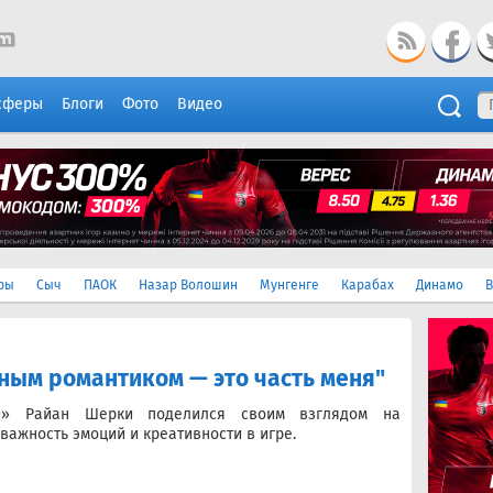
сферы
Блоги
Фото
Видео
ры
Сыч
ПАОК
Назар Волошин
Мунгенге
Карабах
Динамо
В
ным романтиком — это часть меня"
ти» Райан Шерки поделился своим взглядом на
важность эмоций и креативности в игре.