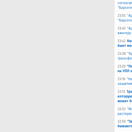
согласи
"Барсел
23:55
"А
"Барсел
23:45
"А
вингеру
23:42
На
бьют мо
23:38
"К
трансфе
23:29
"Л
на УПЛ 
23:16
"Н
защитни
23:12
Тр
которую
может б
22:53
"М
расторж
22:50
"З
бывшего