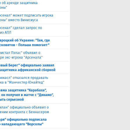
я об аренде защитника
оны"
рсенал" может подписать игрока
оны" вместо Винисиуса
рсенал" сделал запрос по
 из АПЛ
вроцкий об Украине: "Там, где
сковитов - Польша помогает"
ристал Пэлас" объявил о
ре экс-игрока "Арсенала"
евый Берег" официально заявил
защитника африканской сборной
ьюкасл" отказался продавать
ка в "Манчестер Юнайтед"
авма защитника "Карабаха",
 он получил в матче с "Динамо",
ыть серьезной
илан" официально объявил о
ении контракта с Беннасером
аря" официально подписала
 нападающего "Ворсклы"