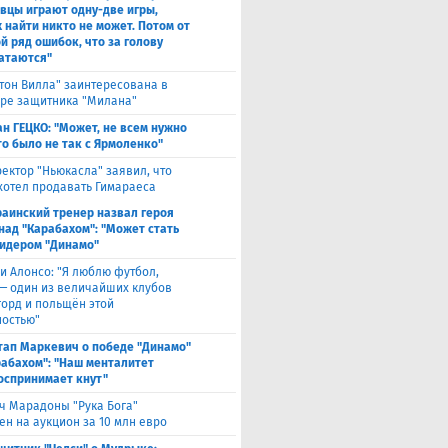
вцы играют одну-две игры,
х найти никто не может. Потом от
й ряд ошибок, что за голову
атаются"
тон Вилла" заинтересована в
ре защитника "Милана"
н ГЕЦКО: "Может, не всем нужно
то было не так с Ярмоленко"
ектор "Ньюкасла" заявил, что
 хотел продавать Гимараеса
раинский тренер назвал героя
над "Карабахом": "Может стать
идером "Динамо"
и Алонсо: "Я люблю футбол,
 — один из величайших клубов
горд и польщён этой
остью"
тап Маркевич о победе "Динамо"
рабахом": "Наш менталитет
оспринимает кнут"
ч Марадоны "Рука Бога"
ен на аукцион за 10 млн евро