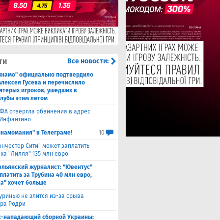
ти
Все новости:
инамо" официально подтвердило
Алексея Гусева и перечислило
ятерых игроков, ушедших в
клубы этим летом
ФА отвергла обвинения в адрес
Инфантино
инамомания" в Телеграме!
10
нчестер Сити" может заплатить
ка "Лилля" 135 млн евро
альянский журналист: "Ювентус"
платить за Трубина 40 млн евро,
а" хочет больше
ринью не злится из-за срыва
ра Родри
с-нападающий сборной Украины: