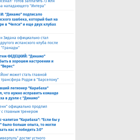
рсенал" готов заплатить 73 млн
за нападающего "Интера"
И: "Динамо" подписало
ского хавбека, который был на
ре в "Челси" и еще двух клубах
н Зидана официально стал
 другого испанского клуба после
з "Гранады"
тем ФЕДЕЦКИЙ: "Динамо"
быть в хорошем настроении и
 "Верес"
 Йонг может стать главной
 трансфера Родри в "Барселону"
вший легионер "Карабаха"
л, что нужно исправить команде
ха в дуэли с "Динамо"
енн" официально продлил
т с главным тренером
с-капитан "Карабаха": "Если бы у
" было больше опыта, то могли
ать нас и победить 3:0"
иверпуль" достиг устного