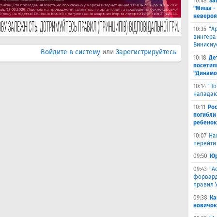
10:48
За
"Миша -
невероя
10:35
"А
вингера
Винисиу
Войдите в систему
или
Зарегистрируйтесь
10:18
Де
посетил
"Динамо
10:14
"Т
нападаю
10:11
Ро
погибли
ребенок
10:07
На
перейти 
09:50
Юр
09:43
"А
форвард
правил 
09:38
Ка
новичок