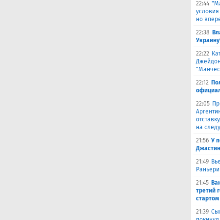
22:44
"М
условия
но впер
22:38
Вл
Украину
22:22
Ка
Джейдон
"Манчес
22:12
По
официал
22:05
Пр
Аргенти
отставку
на след
21:56
У 
Джастин
21:49
Вь
Раньери
21:45
Ва
третий 
стартом
21:39
Сы
покинул