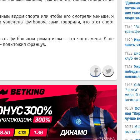
"Динамо
потом и
них тако
ычным видом спорта или чтобы его смотрели меньше. Я
люди хв
к увлечены футболом, сами говорили, что этот спорт
11:34
"Ас
трансфе
быть футбольным романтиком – это часть меня. Я не
11:29
Ива
 – подытожил француз.
знать, ч
11:23
Дир
клуб не
11:18
Ук
победы 
новым л
11:12
Хаб
"Челси"
мира. Я 
возможн
10:59
Ос
над "Ка
лучше в
10:51
Мя
выставл