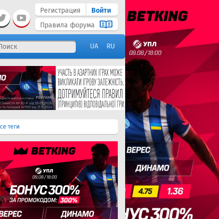
Регистрация
Войти
Правила форума
UA
RU
се теги