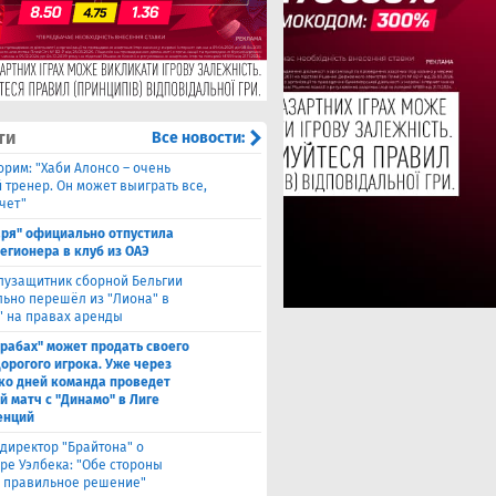
ти
Все новости:
орим: "Хаби Алонсо – очень
 тренер. Он может выиграть все,
чет"
аря" официально отпустила
легионера в клуб из ОАЭ
лузащитник сборной Бельгии
ьно перешёл из "Лиона" в
" на правах аренды
рабах" может продать своего
дорогого игрока. Уже через
ко дней команда проведет
й матч с "Динамо" в Лиге
енций
директор "Брайтона" о
ре Уэлбека: "Обе стороны
 правильное решение"