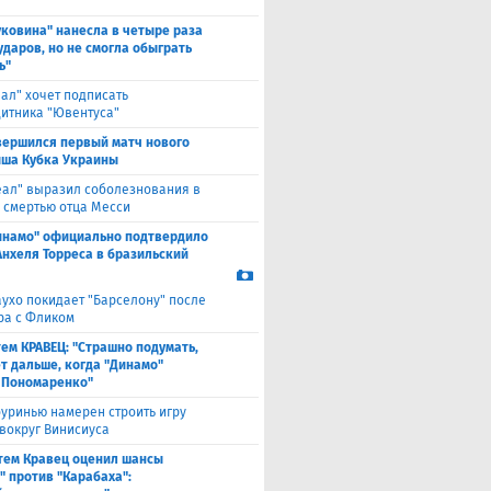
уковина" нанесла в четыре раза
ударов, но не смогла обыграть
ь"
еал" хочет подписать
итника "Ювентуса"
вершился первый матч нового
ша Кубка Украины
еал" выразил соболезнования в
о смертью отца Месси
инамо" официально подтвердило
Анхеля Торреса в бразильский
ухо покидает "Барселону" после
ра с Фликом
ем КРАВЕЦ: "Страшно подумать,
ет дальше, когда "Динамо"
 Пономаренко"
уринью намерен строить игру
 вокруг Винисиуса
тем Кравец оценил шансы
" против "Карабаха":