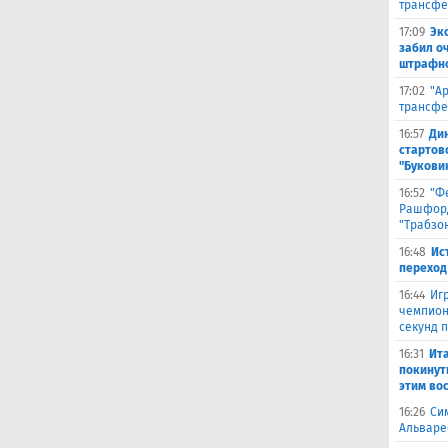
трансфе
17:09
Эк
забил о
штрафно
17:02
"А
трансфе
16:57
Ди
стартов
"Букови
16:52
"Ф
Рашфорд
"Трабзо
16:48
Ис
переход
16:44
Иг
чемпион
секунд 
16:31
Ита
покинут
этим во
16:26
Си
Альваре