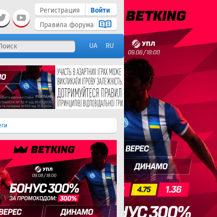
Регистрация
Войти
Правила форума
UA
RU
еги