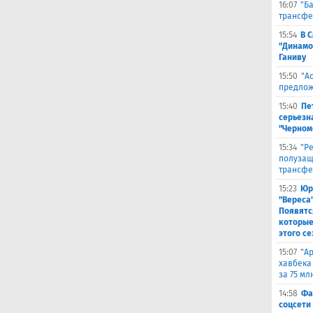
16:07
"Б
трансфе
15:54
В 
"Динамо
Ганиву
15:50
"А
предлож
15:40
Пе
серьезна
"Черном
15:34
"Р
полузащ
трансфе
15:23
Юр
"Вереса
Появятс
которые
этого се
15:07
"А
хавбека
за 75 мл
14:58
Фа
соцсети