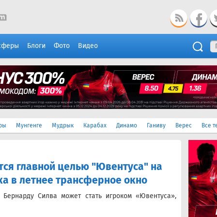
сферы
Блоги
Фото
Видео
ры
Мунгенге
Мудрык
Карабах
Динамо
Ганиву
Верес
Все т
тся главной целью "Ювентуса" на
а в летнее трансферное окно
 Бернарду Силва может стать игроком «Ювентуса»,