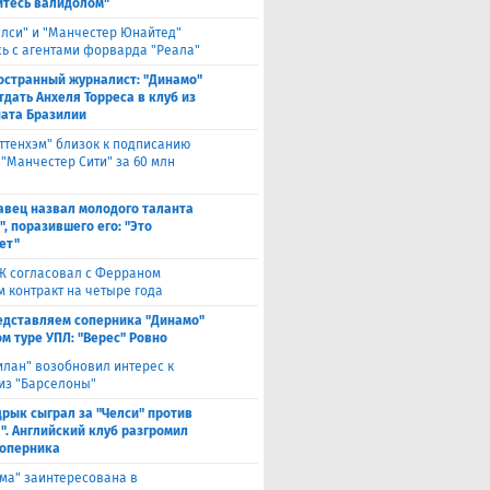
йтесь валидолом"
елси" и "Манчестер Юнайтед"
ь с агентами форварда "Реала"
остранный журналист: "Динамо"
тдать Анхеля Торреса в клуб из
ата Бразилии
оттенхэм" близок к подписанию
 "Манчестер Сити" за 60 млн
авец назвал молодого таланта
, поразившего его: "Это
ет"
Ж согласовал с Ферраном
м контракт на четыре года
едставляем соперника "Динамо"
м туре УПЛ: "Верес" Ровно
илан" возобновил интерес к
из "Барселоны"
рык сыграл за "Челси" против
". Английский клуб разгромил
соперника
ма" заинтересована в