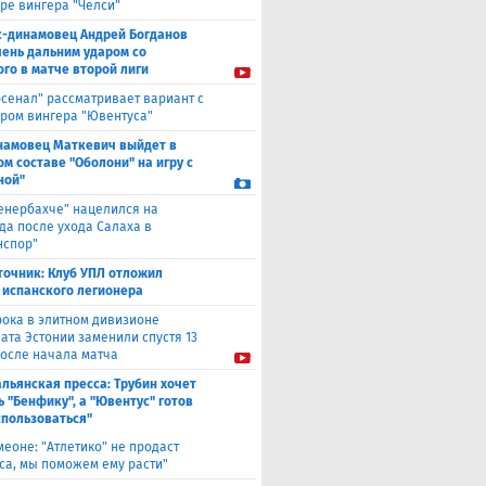
ре вингера "Челси"
с-динамовец Андрей Богданов
чень дальним ударом со
го в матче второй лиги
рсенал" рассматривает вариант с
ром вингера "Ювентуса"
намовец Маткевич выйдет в
ом составе "Оболони" на игру с
ной"
енербахче" нацелился на
а после ухода Салаха в
нспор"
точник: Клуб УПЛ отложил
 испанского легионера
рока в элитном дивизионе
ата Эстонии заменили спустя 13
после начала матча
льянская пресса: Трубин хочет
ь "Бенфику", а "Ювентус" готов
спользоваться"
меоне: "Атлетико" не продаст
са, мы поможем ему расти"