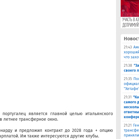
Новос
21:43
Ам
хороший
что захо
21:38
"З
своего 
21:35
По
официал
"Хетафе
21:31
"Ка
самого 
несколь
ответны
й португалец является главной целью итальянского
конфер
в летнее трансферное окно.
21:21
Ген
рнарду и предложил контракт до 2028 года + опцию
трансфе
приняли
арплатой. Им также интересуются другие клубы.