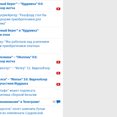
вый Берег" – "Кудривка" 0:0.
зор матча
дервейрелд: "Рашфорд стал бы
орошим приобретением для
эма"
евый Берег" и "Кудривка"
и очки
ву: "Мы работаем над усилением
 и приобретением опытных
"
уковина" – "Оболонь" 0:0.
зор матча
вентус" – "Интер" 1:2. Видеообзор
елси" – "Милан" 3:0. Видеообзор
 участием Мудрыка
етафе" может подписать
итника сборной Бельгии
инамомания" в Телеграме!
10
арсель" хочет заменить Рульи
м из чемпионата Саудовской