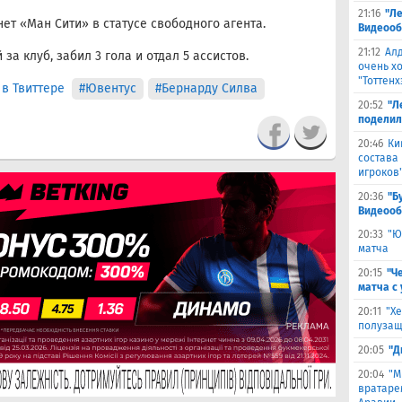
21:16
"Ле
ет «Ман Сити» в статусе свободного агента.
Видеооб
21:12
Ал
за клуб, забил 3 гола и отдал 5 ассистов.
очень х
"Тоттенх
в Твиттере
#Ювентус
#Бернарду Силва
20:52
"Л
поделил
20:46
Ки
состава
игроков
20:36
"Б
Видеооб
20:33
"Ю
матча
20:15
"Ч
матча с
20:11
"Х
полузащ
20:05
"Д
20:04
"М
вратаре