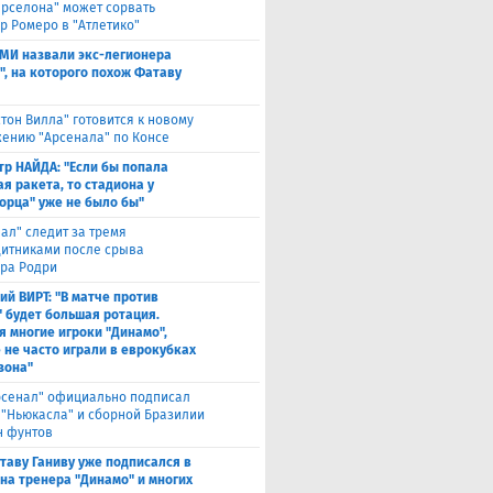
арселона" может сорвать
р Ромеро в "Атлетико"
СМИ назвали экс-легионера
", на которого похож Фатаву
стон Вилла" готовится к новому
ению "Арсенала" по Консе
тр НАЙДА: "Если бы попала
я ракета, то стадиона у
орца" уже не было бы"
еал" следит за тремя
итниками после срыва
ра Родри
ий ВИРТ: "В матче против
" будет большая ротация.
я многие игроки "Динамо",
 не часто играли в еврокубках
зона"
рсенал" официально подписал
 "Ньюкасла" и сборной Бразилии
н фунтов
таву Ганиву уже подписался в
 на тренера "Динамо" и многих