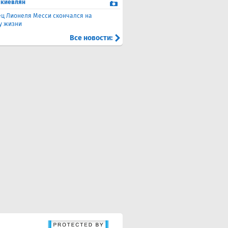
 киевлян
ец Лионеля Месси скончался на
ду жизни
Все новости: