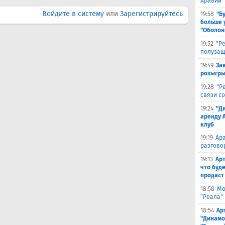
Аравии
Войдите в систему
или
Зарегистрируйтесь
19:58
"Б
больше 
"Оболон
19:52
"Р
полузащ
19:49
За
розыгры
19:28
"Р
связи с
19:24
"Д
аренду 
клуб
19:19
Ара
разгово
19:13
Арт
что буд
продаст
18:58
Мо
"Реала"
18:54
Ар
"Динамо