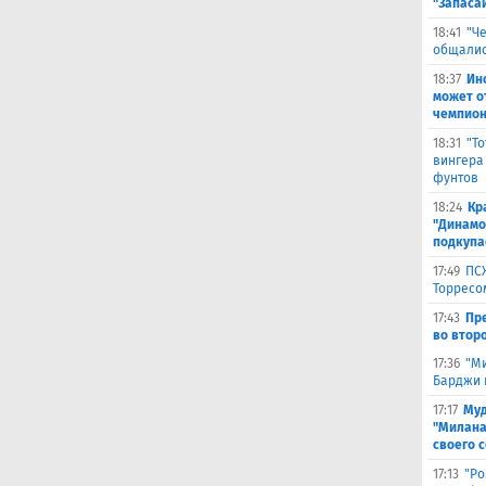
"Запаса
18:41
"Ч
общалис
18:37
Ин
может о
чемпион
18:31
"Т
вингера
фунтов
18:24
Кр
"Динамо"
подкупа
17:49
ПС
Торресо
17:43
Пр
во второ
17:36
"М
Барджи 
17:17
Муд
"Милана
своего 
17:13
"Ро