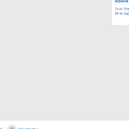
игроков
14:46
От
69-м го